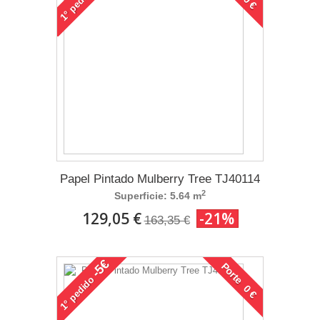
1°
Papel Pintado Mulberry Tree TJ40114
2
Superficie: 5.64 m
129,05 €
-21%
163,35 €
-5€
Porte 0 €
pedido
1°