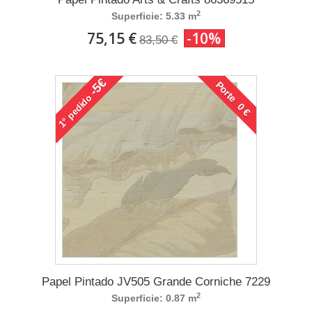
2
Superficie: 5.33 m
75,15 €
-10%
83,50 €
-5€
Porte 0 €
pedido
1°
Papel Pintado JV505 Grande Corniche 7229
2
Superficie: 0.87 m