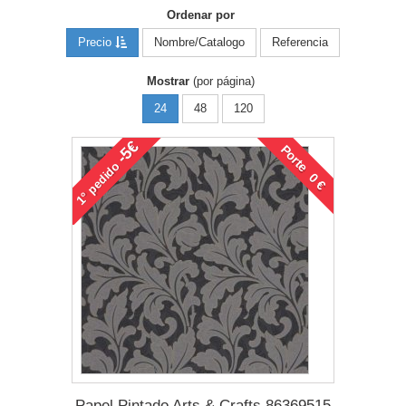
Ordenar por
Precio
Nombre/Catalogo
Referencia
Mostrar
(por página)
24
48
120
-5€
Porte 0 €
pedido
1°
Papel Pintado Arts & Crafts 86369515