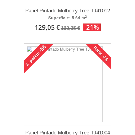
Papel Pintado Mulberry Tree TJ41012
2
Superficie: 5.64 m
129,05 €
-21%
163,35 €
-5€
Porte 0 €
pedido
1°
Papel Pintado Mulberry Tree TJ41004