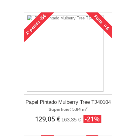
-5€
Porte 0 €
pedido
1°
Papel Pintado Mulberry Tree TJ40104
2
Superficie: 5.64 m
129,05 €
-21%
163,35 €