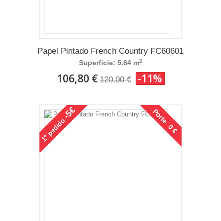
Papel Pintado French Country FC60601
2
Superficie: 5.64 m
106,80 €
-11%
120,00 €
-5€
Porte 0 €
pedido
1°