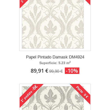
1°
Papel Pintado Damask DM4924
2
Superficie: 5.23 m
89,91 €
-10%
99,90 €
-5€
Porte 0 €
pedido
1°