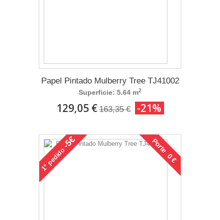
Papel Pintado Mulberry Tree TJ41002
2
Superficie: 5.64 m
129,05 €
-21%
163,35 €
-5€
Porte 0 €
pedido
1°