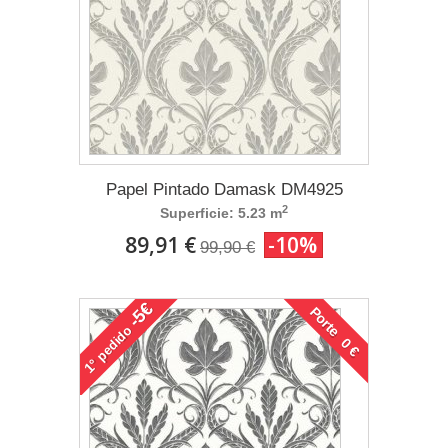
Papel Pintado Damask DM4925
2
Superficie: 5.23 m
89,91 €
-10%
99,90 €
-5€
Porte 0 €
pedido
1°