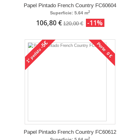
Papel Pintado French Country FC60604
2
Superficie: 5.64 m
106,80 €
-11%
120,00 €
-5€
Porte 0 €
pedido
1°
Papel Pintado French Country FC60612
2
Superficie: 5.64 m