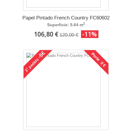
Papel Pintado French Country FC60602
2
Superficie: 5.64 m
106,80 €
-11%
120,00 €
-5€
Porte 0 €
pedido
1°