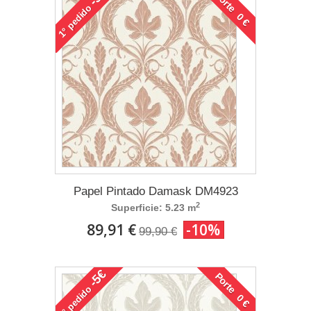
Porte 0 €
pedido
1°
Papel Pintado Damask DM4923
2
Superficie: 5.23 m
89,91 €
-10%
99,90 €
-5€
Porte 0 €
pedido