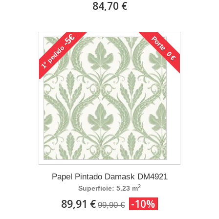
84,70 €
-5€
Porte 0 €
pedido
1°
Papel Pintado Damask DM4921
2
Superficie: 5.23 m
89,91 €
-10%
99,90 €