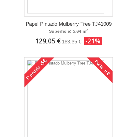
Papel Pintado Mulberry Tree TJ41009
2
Superficie: 5.64 m
129,05 €
-21%
163,35 €
-5€
Porte 0 €
pedido
1°