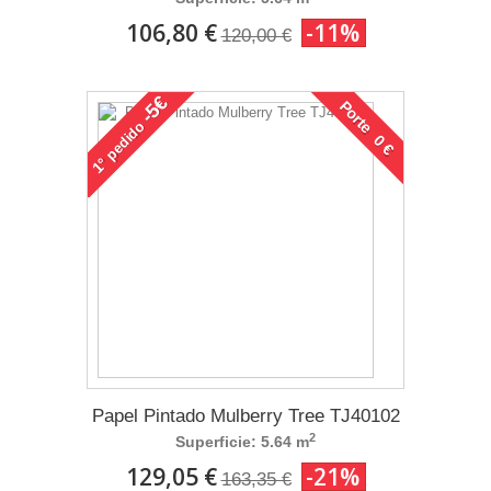
106,80 €
-11%
120,00 €
-5€
Porte 0 €
pedido
1°
Papel Pintado Mulberry Tree TJ40102
2
Superficie: 5.64 m
129,05 €
-21%
163,35 €