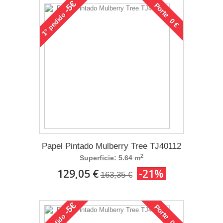
-5€
Porte 0 €
pedido
1°
Papel Pintado Mulberry Tree TJ40112
2
Superficie: 5.64 m
129,05 €
-21%
163,35 €
-5€
Porte 0 €
pedido