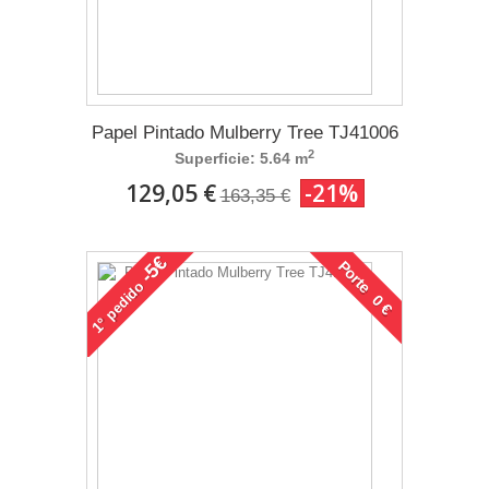
Papel Pintado Mulberry Tree TJ41006
2
Superficie: 5.64 m
129,05 €
-21%
163,35 €
-5€
Porte 0 €
pedido
1°