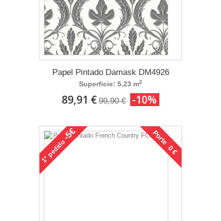
Papel Pintado Damask DM4926
2
Superficie: 5.23 m
89,91 €
-10%
99,90 €
-5€
Porte 0 €
pedido
1°