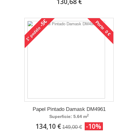
130,68 €
-5€
Porte 0 €
pedido
1°
Papel Pintado Damask DM4961
2
Superficie: 5.64 m
134,10 €
-10%
149,00 €