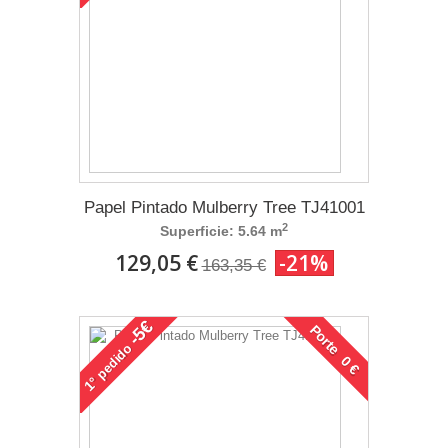
Papel Pintado Mulberry Tree TJ41001
2
Superficie: 5.64 m
129,05 €
-21%
163,35 €
-5€
Porte 0 €
pedido
1°