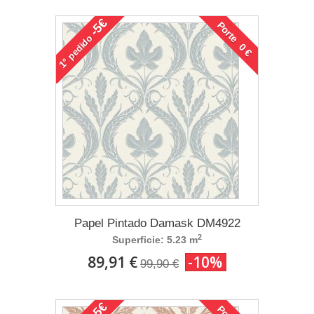
-5€
Porte 0 €
pedido
1°
Papel Pintado Damask DM4922
2
Superficie: 5.23 m
89,91 €
-10%
99,90 €
-5€