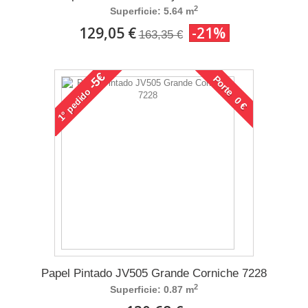
2
Superficie: 5.64 m
129,05 €
-21%
163,35 €
-5€
Porte 0 €
pedido
1°
Papel Pintado JV505 Grande Corniche 7228
2
Superficie: 0.87 m