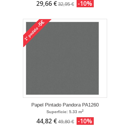
29,66 €
-10%
32,95 €
-5€
pedido
1°
Papel Pintado Pandora PA1260
2
Superficie: 5.33 m
44,82 €
-10%
49,80 €