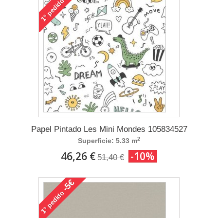
pedido
1°
Papel Pintado Les Mini Mondes 105834527
2
Superficie: 5.33 m
46,26 €
-10%
51,40 €
-5€
pedido
1°