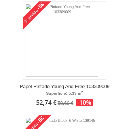
-5€
pedido
1°
Papel Pintado Young And Free 103309009
2
Superficie: 5.33 m
52,74 €
-10%
58,60 €
-5€
pedido