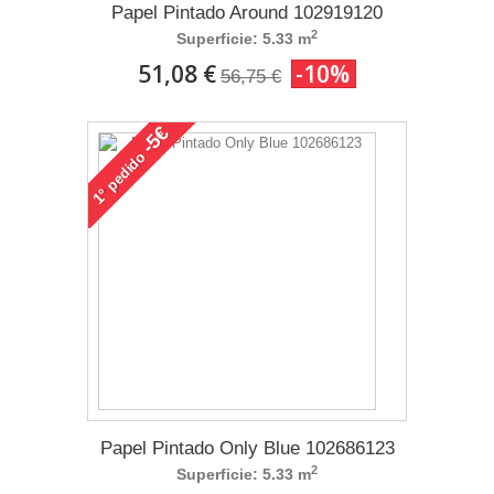
Papel Pintado Around 102919120
2
Superficie: 5.33 m
51,08 €
-10%
56,75 €
-5€
pedido
1°
Papel Pintado Only Blue 102686123
2
Superficie: 5.33 m