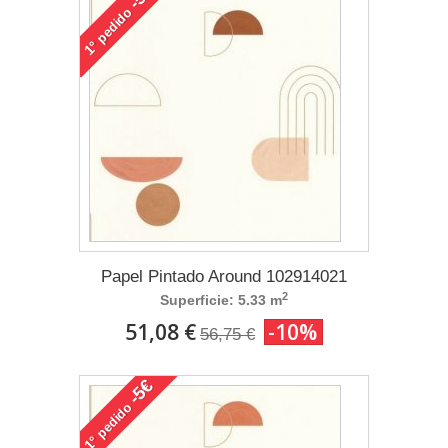
pedido
1°
Papel Pintado Around 102914021
2
Superficie: 5.33 m
51,08 €
-10%
56,75 €
-5€
pedido
1°