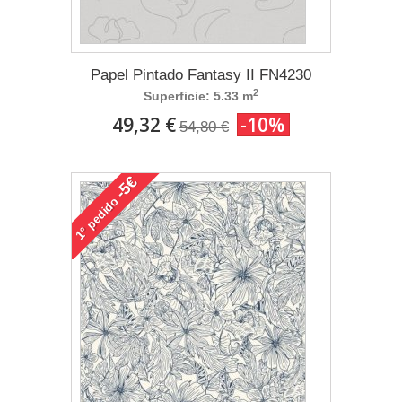
Papel Pintado Fantasy II FN4230
2
Superficie: 5.33 m
49,32 €
-10%
54,80 €
-5€
pedido
1°