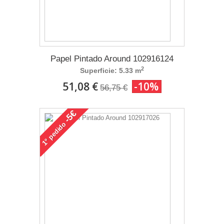
Papel Pintado Around 102916124
2
Superficie: 5.33 m
51,08 €
-10%
56,75 €
-5€
pedido
1°