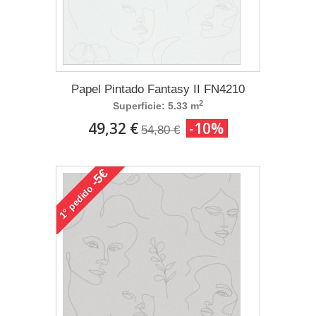
Papel Pintado Fantasy II FN4210
2
Superficie: 5.33 m
49,32 €
-10%
54,80 €
-5€
pedido
1°