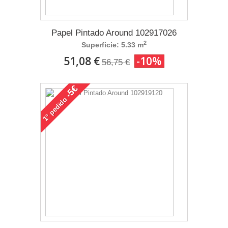
Papel Pintado Around 102917026
2
Superficie: 5.33 m
51,08 €
-10%
56,75 €
-5€
pedido
1°