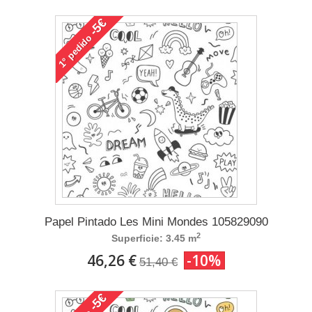
-5€
pedido
1°
Papel Pintado Les Mini Mondes 105829090
2
Superficie: 3.45 m
46,26 €
-10%
51,40 €
-5€