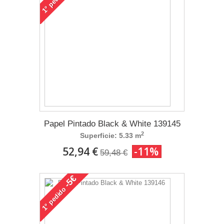
1°
Papel Pintado Black & White 139145
2
Superficie: 5.33 m
52,94 €
-11%
59,48 €
-5€
pedido
1°