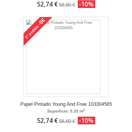
52,74 €
-10%
58,60 €
-5€
pedido
1°
Papel Pintado Young And Free 103304565
2
Superficie: 5.33 m
52,74 €
-10%
58,60 €