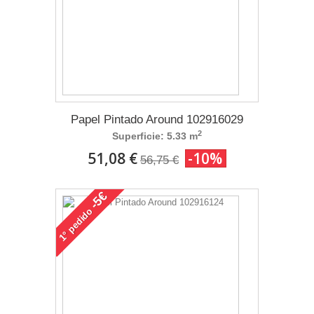
Papel Pintado Around 102916029
2
Superficie: 5.33 m
51,08 €
-10%
56,75 €
-5€
pedido
1°