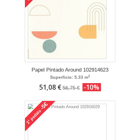
Papel Pintado Around 102914623
2
Superficie: 5.33 m
51,08 €
-10%
56,75 €
-5€
pedido
1°