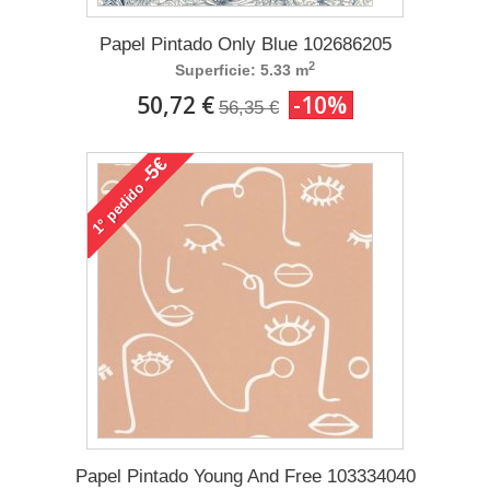
Papel Pintado Only Blue 102686205
2
Superficie: 5.33 m
50,72 €
-10%
56,35 €
-5€
pedido
1°
Papel Pintado Young And Free 103334040