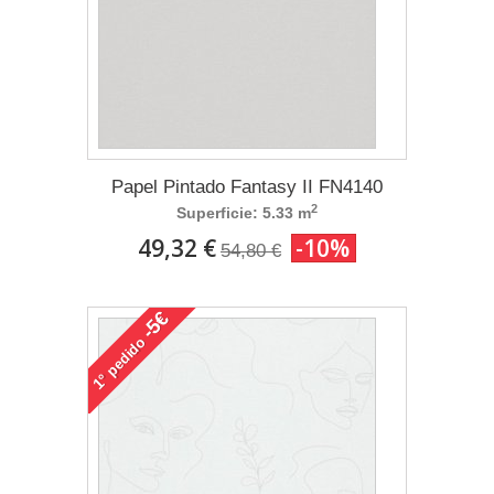
Papel Pintado Fantasy II FN4140
2
Superficie: 5.33 m
49,32 €
-10%
54,80 €
-5€
pedido
1°