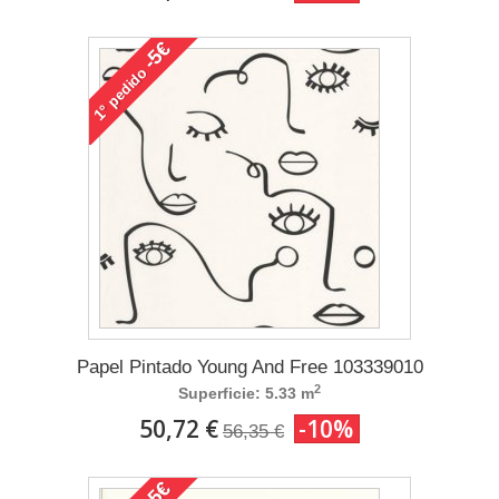
-5€
pedido
1°
Papel Pintado Young And Free 103339010
2
Superficie: 5.33 m
50,72 €
-10%
56,35 €
-5€