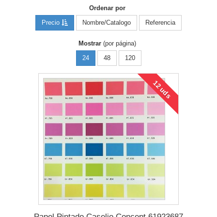
Ordenar por
Precio
Nombre/Catalogo
Referencia
Mostrar
(por página)
24
48
120
12 uds
Papel Pintado Caselio Concept 61923687