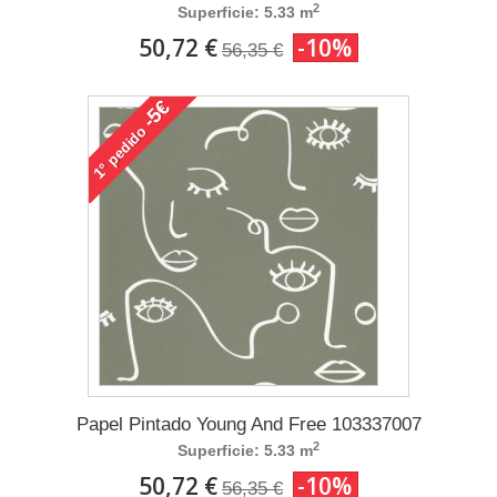
2
Superficie: 5.33 m
50,72 €
-10%
56,35 €
-5€
pedido
1°
Papel Pintado Young And Free 103337007
2
Superficie: 5.33 m
50,72 €
-10%
56,35 €