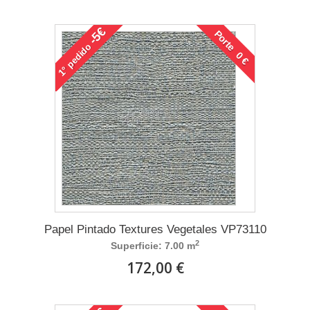
-5€
Porte 0 €
pedido
1°
Papel Pintado Textures Vegetales VP73110
2
Superficie: 7.00 m
172,00 €