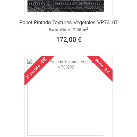
Papel Pintado Textures Vegetales VP73107
2
Superficie: 7.00 m
172,00 €
-5€
Porte 0 €
pedido
1°