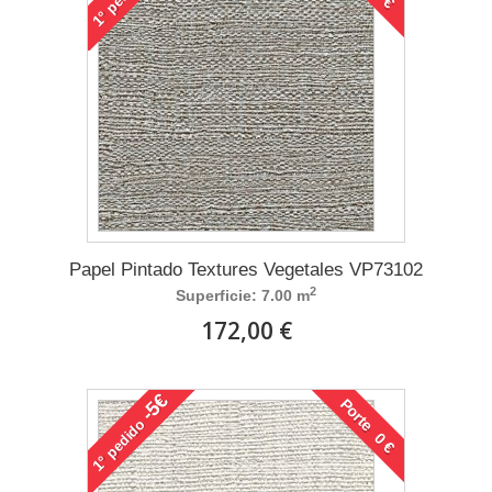
1°
Papel Pintado Textures Vegetales VP73102
2
Superficie: 7.00 m
172,00 €
-5€
Porte 0 €
pedido
1°