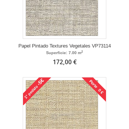
Papel Pintado Textures Vegetales VP73114
2
Superficie: 7.00 m
172,00 €
-5€
Porte 0 €
pedido
1°