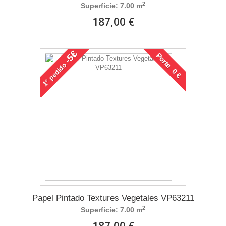
2
Superficie: 7.00 m
187,00 €
-5€
Porte 0 €
pedido
1°
Papel Pintado Textures Vegetales VP63211
2
Superficie: 7.00 m