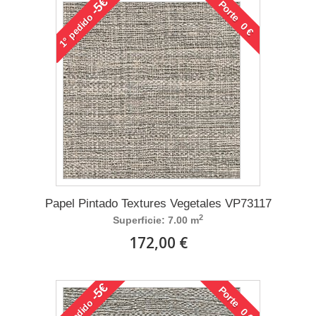
-5€
Porte 0 €
pedido
1°
Papel Pintado Textures Vegetales VP73117
2
Superficie: 7.00 m
172,00 €
-5€
Porte 0 €
pedido