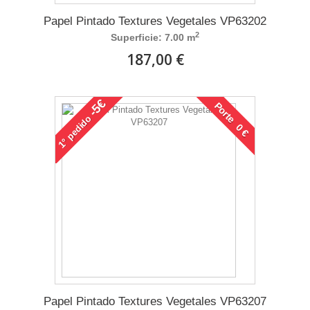
Papel Pintado Textures Vegetales VP63202
2
Superficie: 7.00 m
187,00 €
-5€
Porte 0 €
pedido
1°
Papel Pintado Textures Vegetales VP63207