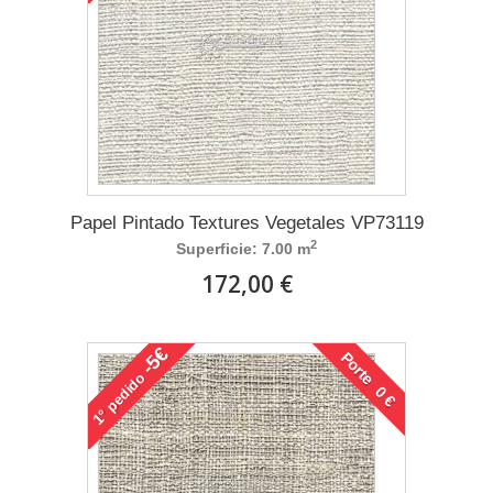
Papel Pintado Textures Vegetales VP73119
2
Superficie: 7.00 m
172,00 €
-5€
Porte 0 €
pedido
1°