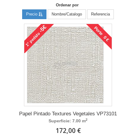
Ordenar por
Precio
Nombre/Catalogo
Referencia
-5€
Porte 0 €
pedido
1°
Papel Pintado Textures Vegetales VP73101
2
Superficie: 7.00 m
172,00 €