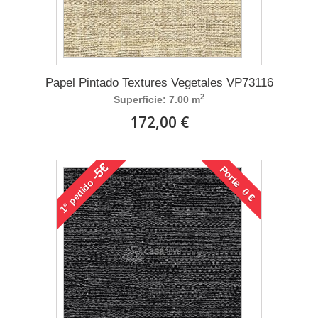
Papel Pintado Textures Vegetales VP73116
2
Superficie: 7.00 m
172,00 €
-5€
Porte 0 €
pedido
1°