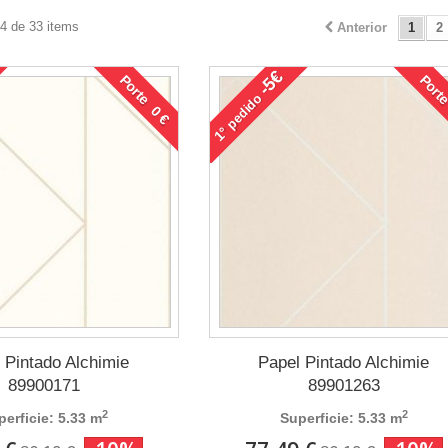
24 de 33 items
Anterior
1
2
-5€
Porte 0 €
Porte
pedido
1°
 Pintado Alchimie
Papel Pintado Alchimie
89900171
89901263
2
2
perficie: 5.33 m
Superficie: 5.33 m