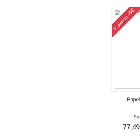
-5€
pedido
1°
Papel
Su
77,49