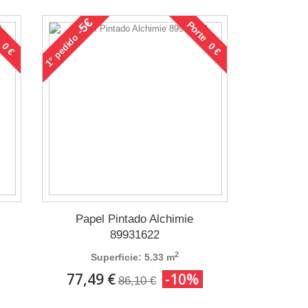
-5€
 0 €
Porte 0 €
pedido
1°
Papel Pintado Alchimie
89931622
2
Superficie: 5.33 m
77,49 €
-10%
86,10 €