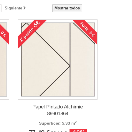
Siguiente
Mostrar todos
-5€
 0 €
Porte 0 €
pedido
1°
Papel Pintado Alchimie
89901864
2
Superficie: 5.33 m