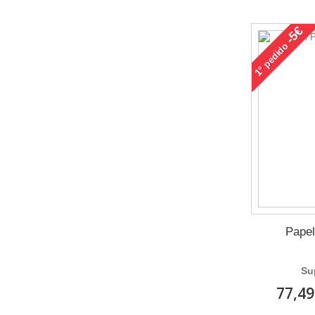
-5€
pedido
1°
Papel
Su
77,49