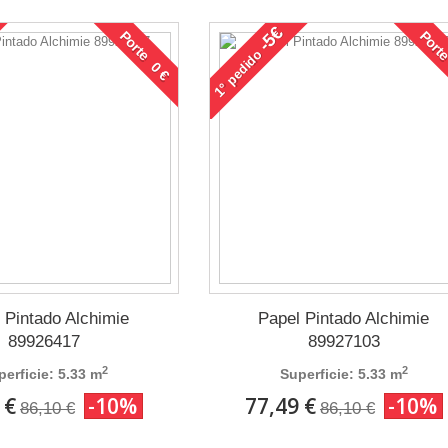
-5€
Porte 0 €
Porte
pedido
1°
 Pintado Alchimie
Papel Pintado Alchimie
89926417
89927103
2
2
perficie: 5.33 m
Superficie: 5.33 m
 €
-10%
77,49 €
-10%
86,10 €
86,10 €