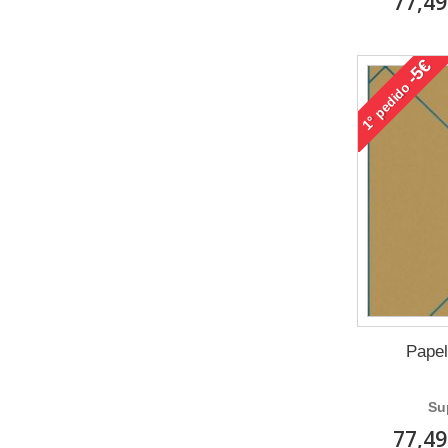
77,49
-5€
pedido
1°
Papel
Su
77,49