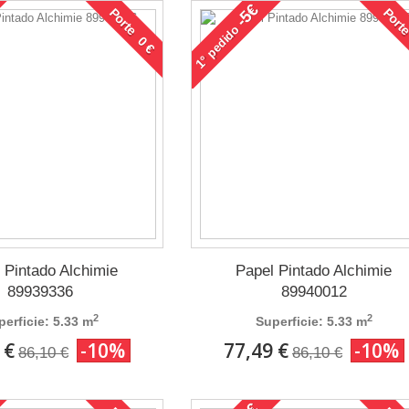
-5€
Porte 0 €
Porte
pedido
1°
 Pintado Alchimie
Papel Pintado Alchimie
89939336
89940012
2
2
perficie: 5.33 m
Superficie: 5.33 m
 €
-10%
77,49 €
-10%
86,10 €
86,10 €