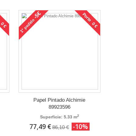
-5€
 0 €
Porte 0 €
pedido
1°
Papel Pintado Alchimie
89923596
2
Superficie: 5.33 m
77,49 €
-10%
86,10 €