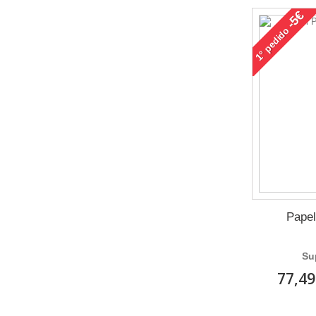
-5€
pedido
1°
Papel
Su
77,49