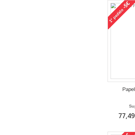
-5€
pedido
1°
Papel
Su
77,49