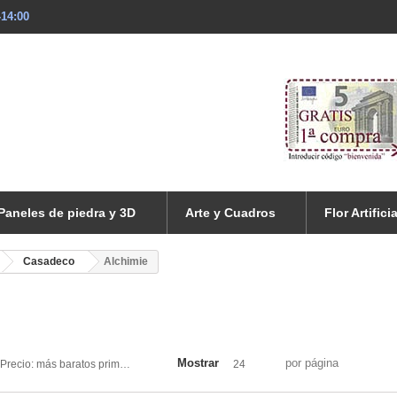
-14:00
Paneles de piedra y 3D
Arte y Cuadros
Flor Artificia
Casadeco
Alchimie
Mostrar
por página
Precio: más baratos primero
24