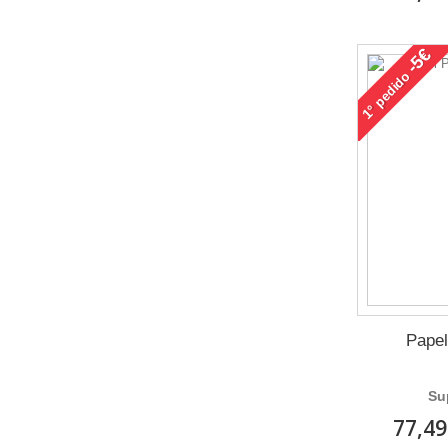
-5€
pedido
1°
Papel
Su
77,49