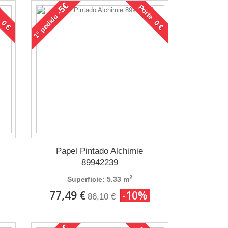
-5€
 0 €
Porte 0 €
pedido
1°
Papel Pintado Alchimie
89942239
2
Superficie: 5.33 m
77,49 €
-10%
86,10 €