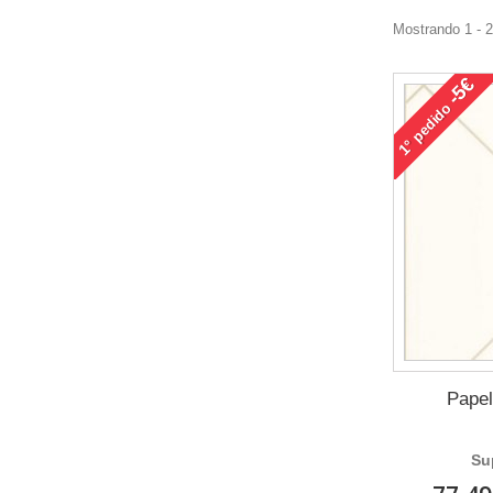
Mostrando 1 - 
-5€
pedido
1°
Papel
Su