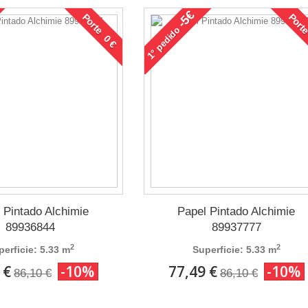
-5€
Porte 0 €
Porte
pedido
1°
 Pintado Alchimie
Papel Pintado Alchimie
89936844
89937777
2
2
perficie: 5.33 m
Superficie: 5.33 m
 €
-10%
77,49 €
-10%
86,10 €
86,10 €