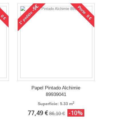
-5€
 0 €
Porte 0 €
pedido
1°
Papel Pintado Alchimie
89939041
2
Superficie: 5.33 m
77,49 €
-10%
86,10 €