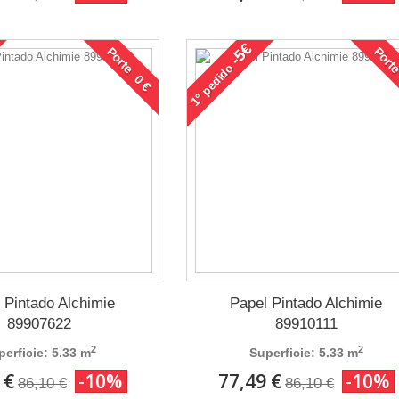
-5€
Porte 0 €
Porte
pedido
1°
 Pintado Alchimie
Papel Pintado Alchimie
89907622
89910111
2
2
perficie: 5.33 m
Superficie: 5.33 m
 €
-10%
77,49 €
-10%
86,10 €
86,10 €