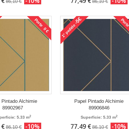
 €
-10%
77,49 €
-10%
86,10 €
86,10 €
-5€
Porte 0 €
Porte
pedido
1°
 Pintado Alchimie
Papel Pintado Alchimie
89902967
89906846
2
2
perficie: 5.33 m
Superficie: 5.33 m
 €
-10%
77,49 €
-10%
86,10 €
86,10 €