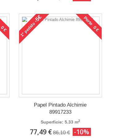
-5€
 0 €
Porte 0 €
pedido
1°
Papel Pintado Alchimie
89917233
2
Superficie: 5.33 m
77,49 €
-10%
86,10 €