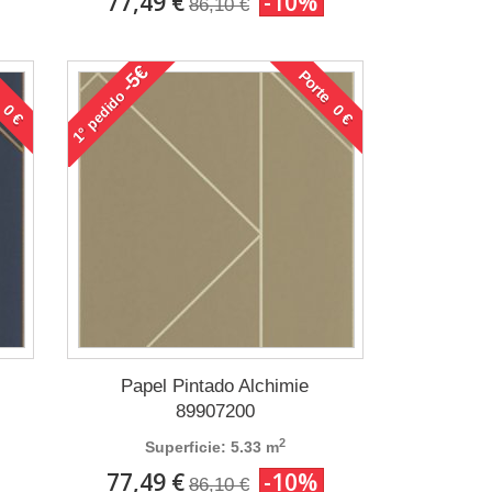
77,49 €
-10%
86,10 €
-5€
 0 €
Porte 0 €
pedido
1°
Papel Pintado Alchimie
89907200
2
Superficie: 5.33 m
77,49 €
-10%
86,10 €