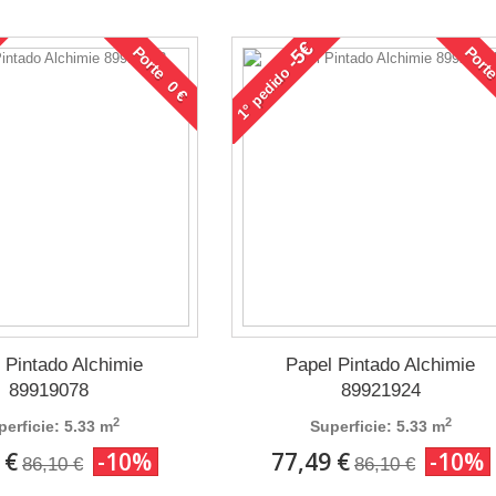
-5€
Porte 0 €
Porte
pedido
1°
 Pintado Alchimie
Papel Pintado Alchimie
89919078
89921924
2
2
perficie: 5.33 m
Superficie: 5.33 m
 €
-10%
77,49 €
-10%
86,10 €
86,10 €