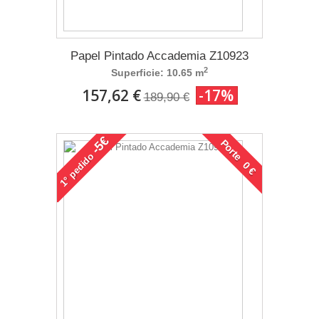
Papel Pintado Accademia Z10923
2
Superficie: 10.65 m
157,62 €
-17%
189,90 €
-5€
Porte 0 €
pedido
1°