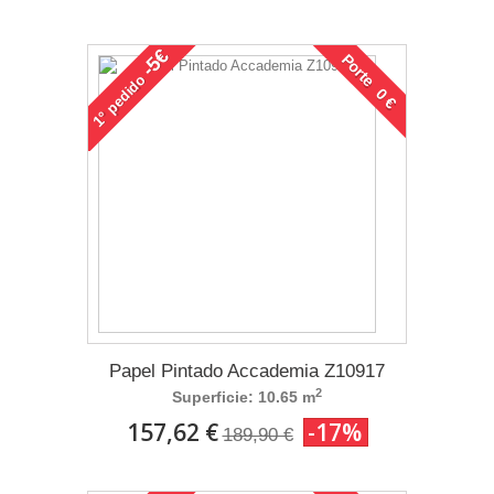
-5€
Porte 0 €
pedido
1°
Papel Pintado Accademia Z10917
2
Superficie: 10.65 m
157,62 €
-17%
189,90 €