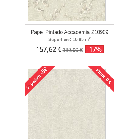
Papel Pintado Accademia Z10909
2
Superficie: 10.65 m
157,62 €
-17%
189,90 €
-5€
Porte 0 €
pedido
1°