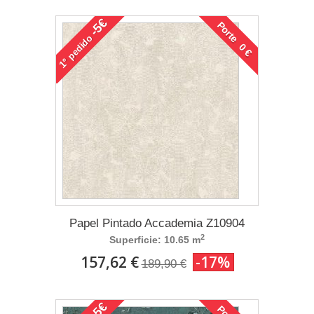
-5€
Porte 0 €
pedido
1°
Papel Pintado Accademia Z10904
2
Superficie: 10.65 m
157,62 €
-17%
189,90 €
-5€