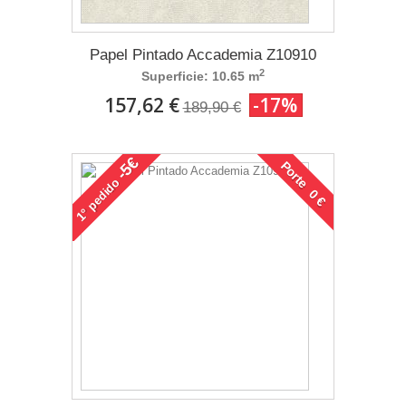
Papel Pintado Accademia Z10910
2
Superficie: 10.65 m
157,62 €
-17%
189,90 €
-5€
Porte 0 €
pedido
1°