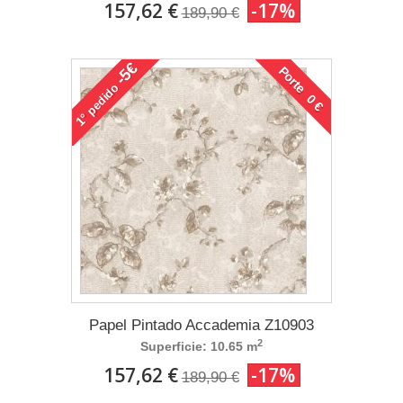
157,62 €
-17%
189,90 €
-5€
Porte 0 €
pedido
1°
Papel Pintado Accademia Z10903
2
Superficie: 10.65 m
157,62 €
-17%
189,90 €