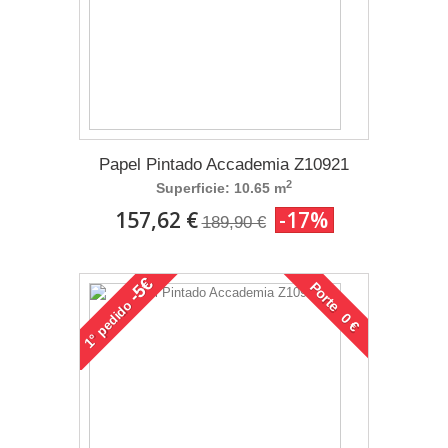
Papel Pintado Accademia Z10921
2
Superficie: 10.65 m
157,62 €
-17%
189,90 €
-5€
Porte 0 €
pedido
1°