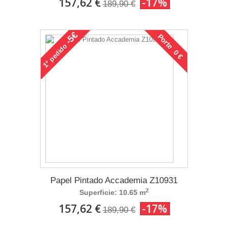
157,62 €
-17%
189,90 €
-5€
Porte 0 €
pedido
1°
Papel Pintado Accademia Z10931
2
Superficie: 10.65 m
157,62 €
-17%
189,90 €