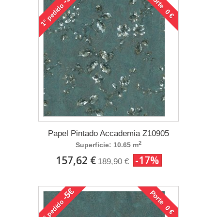
Porte 0 €
pedido
1°
Papel Pintado Accademia Z10905
2
Superficie: 10.65 m
157,62 €
-17%
189,90 €
-5€
Porte 0 €
pedido