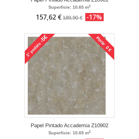
2
Superficie: 10.65 m
157,62 €
-17%
189,90 €
-5€
Porte 0 €
pedido
1°
Papel Pintado Accademia Z10902
2
Superficie: 10.65 m