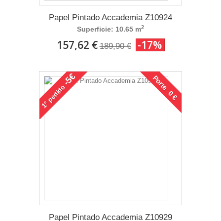
Papel Pintado Accademia Z10924
2
Superficie: 10.65 m
157,62 €
-17%
189,90 €
-5€
Porte 0 €
pedido
1°
Papel Pintado Accademia Z10929