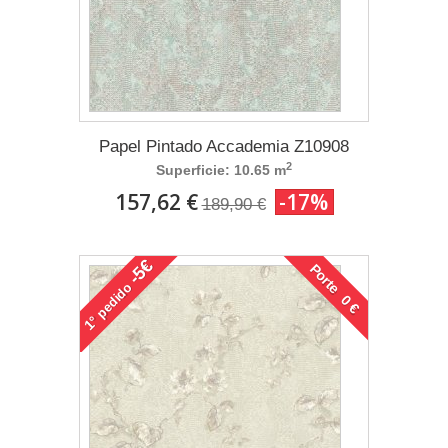
Papel Pintado Accademia Z10908
2
Superficie: 10.65 m
157,62 €
-17%
189,90 €
-5€
Porte 0 €
pedido
1°