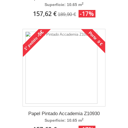
2
Superficie: 10.65 m
157,62 €
-17%
189,90 €
-5€
Porte 0 €
pedido
1°
Papel Pintado Accademia Z10930
2
Superficie: 10.65 m