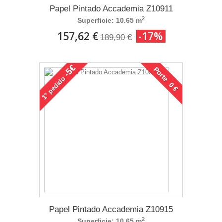
Papel Pintado Accademia Z10911
2
Superficie: 10.65 m
157,62 €
-17%
189,90 €
-5€
Porte 0 €
pedido
1°
Papel Pintado Accademia Z10915
2
Superficie: 10.65 m