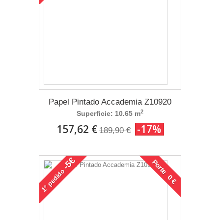
Papel Pintado Accademia Z10920
2
Superficie: 10.65 m
157,62 €
-17%
189,90 €
-5€
Porte 0 €
pedido
1°