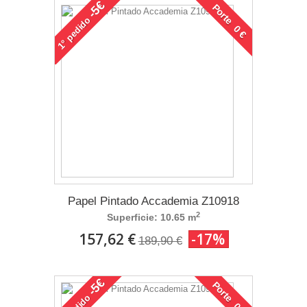
-5€
Porte 0 €
pedido
1°
Papel Pintado Accademia Z10918
2
Superficie: 10.65 m
157,62 €
-17%
189,90 €
-5€
Porte 0 €
pedido