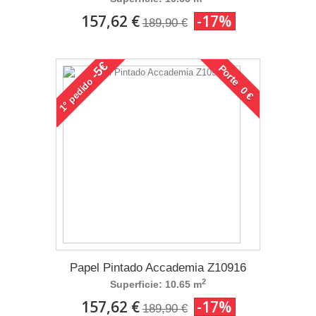
157,62 €
-17%
189,90 €
-5€
Porte 0 €
pedido
1°
Papel Pintado Accademia Z10916
2
Superficie: 10.65 m
157,62 €
-17%
189,90 €