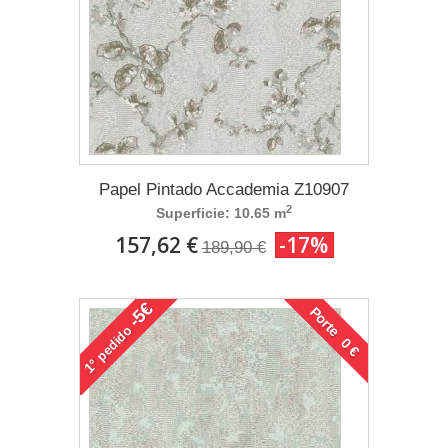
Papel Pintado Accademia Z10907
2
Superficie: 10.65 m
157,62 €
-17%
189,90 €
-5€
Porte 0 €
pedido
1°