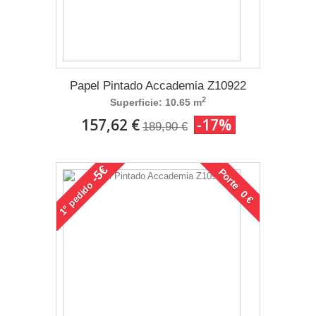
Papel Pintado Accademia Z10922
2
Superficie: 10.65 m
157,62 €
-17%
189,90 €
-5€
Porte 0 €
pedido
1°