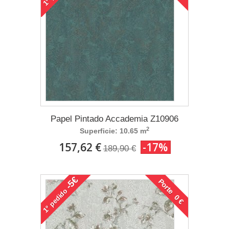
1°
Papel Pintado Accademia Z10906
2
Superficie: 10.65 m
157,62 €
-17%
189,90 €
-5€
Porte 0 €
pedido
1°