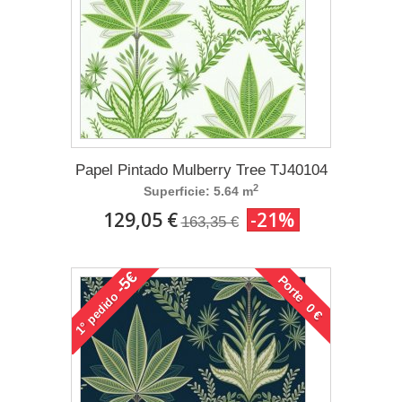
Papel Pintado Mulberry Tree TJ40104
2
Superficie: 5.64 m
129,05 €
-21%
163,35 €
-5€
Porte 0 €
pedido
1°