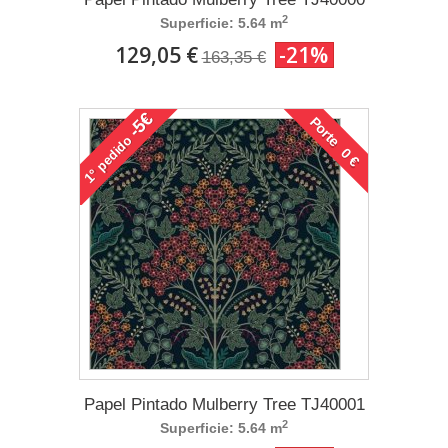
2
Superficie: 5.64 m
129,05 €
-21%
163,35 €
-5€
Porte 0 €
pedido
1°
Papel Pintado Mulberry Tree TJ40001
2
Superficie: 5.64 m