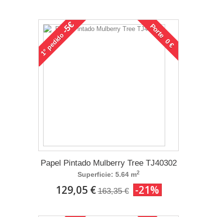
-5€
Porte 0 €
pedido
1°
Papel Pintado Mulberry Tree TJ40302
2
Superficie: 5.64 m
129,05 €
-21%
163,35 €