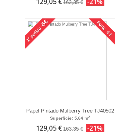
129,05 €
-21%
163,35 €
-5€
Porte 0 €
pedido
1°
Papel Pintado Mulberry Tree TJ40502
2
Superficie: 5.64 m
129,05 €
-21%
163,35 €