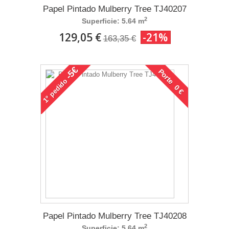
Papel Pintado Mulberry Tree TJ40207
2
Superficie: 5.64 m
129,05 €
-21%
163,35 €
-5€
Porte 0 €
pedido
1°
Papel Pintado Mulberry Tree TJ40208
2
Superficie: 5.64 m