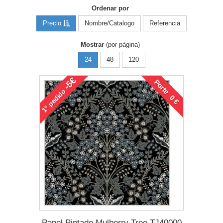
Ordenar por
Precio
Nombre/Catalogo
Referencia
Mostrar
(por página)
24
48
120
-5€
Porte 0 €
pedido
1°
Papel Pintado Mulberry Tree TJ40000