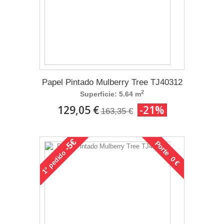
Papel Pintado Mulberry Tree TJ40312
2
Superficie: 5.64 m
129,05 €
-21%
163,35 €
-5€
Porte 0 €
pedido
1°