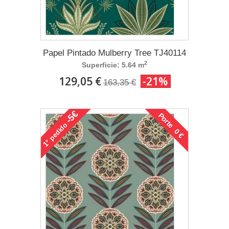
Papel Pintado Mulberry Tree TJ40114
2
Superficie: 5.64 m
129,05 €
-21%
163,35 €
-5€
Porte 0 €
pedido
1°