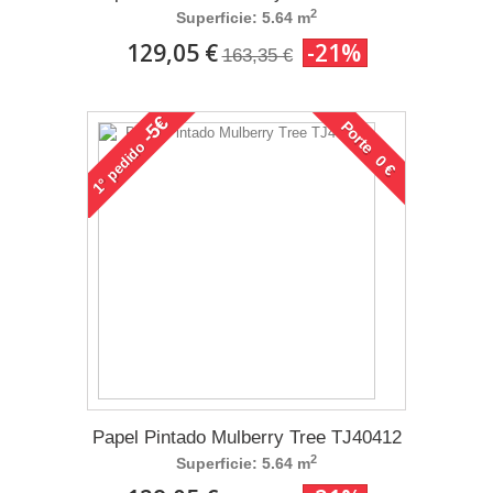
2
Superficie: 5.64 m
129,05 €
-21%
163,35 €
-5€
Porte 0 €
pedido
1°
Papel Pintado Mulberry Tree TJ40412
2
Superficie: 5.64 m