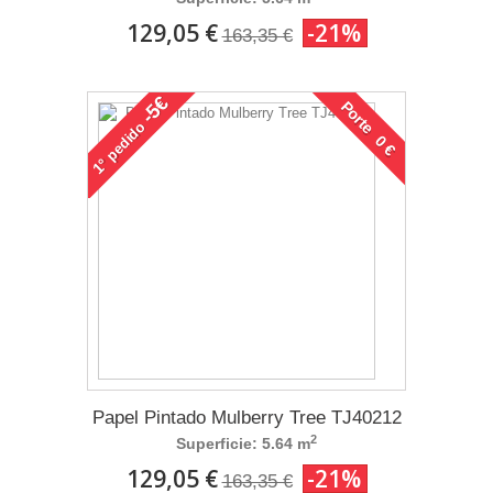
129,05 €
-21%
163,35 €
-5€
Porte 0 €
pedido
1°
Papel Pintado Mulberry Tree TJ40212
2
Superficie: 5.64 m
129,05 €
-21%
163,35 €