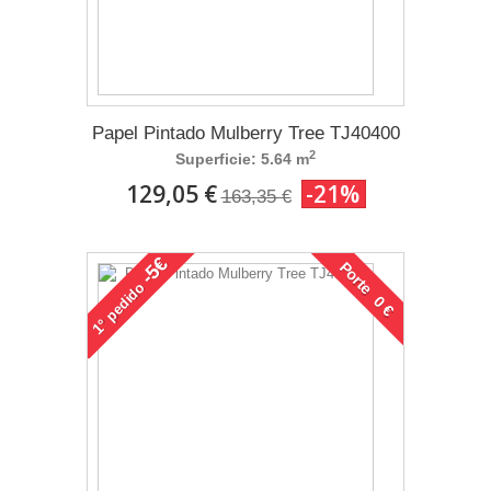
Papel Pintado Mulberry Tree TJ40400
2
Superficie: 5.64 m
129,05 €
-21%
163,35 €
-5€
Porte 0 €
pedido
1°