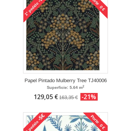
Porte 0 €
pedido
1°
Papel Pintado Mulberry Tree TJ40006
2
Superficie: 5.64 m
129,05 €
-21%
163,35 €
-5€
Porte 0 €
pedido