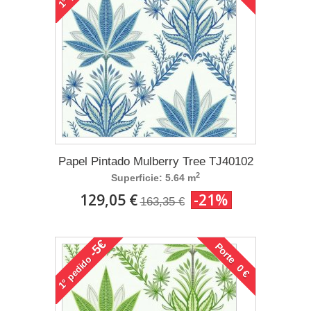
1°
Papel Pintado Mulberry Tree TJ40102
2
Superficie: 5.64 m
129,05 €
-21%
163,35 €
-5€
Porte 0 €
pedido
1°