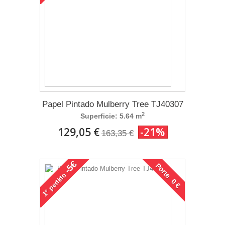
Papel Pintado Mulberry Tree TJ40307
2
Superficie: 5.64 m
129,05 €
-21%
163,35 €
-5€
Porte 0 €
pedido
1°