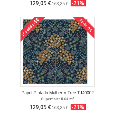
129,05 €
-21%
163,35 €
-5€
Porte 0 €
pedido
1°
Papel Pintado Mulberry Tree TJ40002
2
Superficie: 5.64 m
129,05 €
-21%
163,35 €