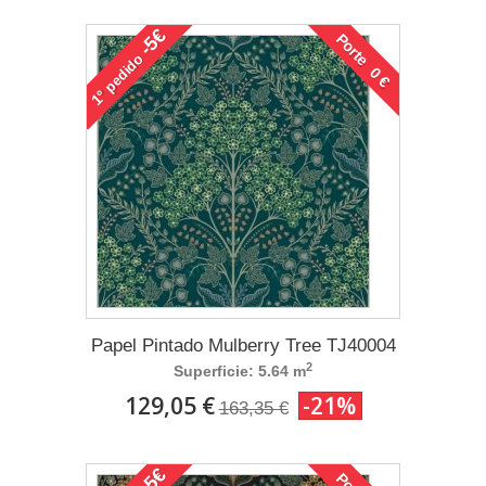
-5€
Porte 0 €
pedido
1°
Papel Pintado Mulberry Tree TJ40004
2
Superficie: 5.64 m
129,05 €
-21%
163,35 €
-5€