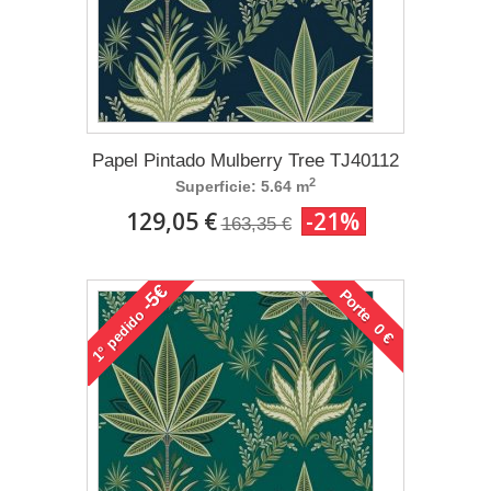
Papel Pintado Mulberry Tree TJ40112
2
Superficie: 5.64 m
129,05 €
-21%
163,35 €
-5€
Porte 0 €
pedido
1°