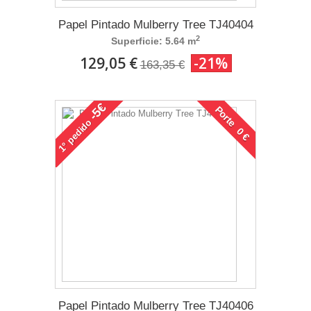
Papel Pintado Mulberry Tree TJ40404
2
Superficie: 5.64 m
129,05 €
-21%
163,35 €
-5€
Porte 0 €
pedido
1°
Papel Pintado Mulberry Tree TJ40406