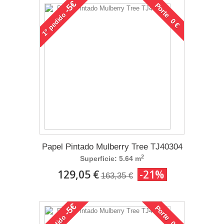
-5€
Porte 0 €
pedido
1°
Papel Pintado Mulberry Tree TJ40304
2
Superficie: 5.64 m
129,05 €
-21%
163,35 €
-5€
Porte 0 €
pedido