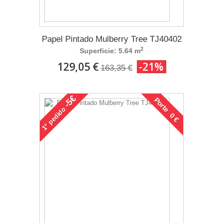
Papel Pintado Mulberry Tree TJ40402
2
Superficie: 5.64 m
129,05 €
-21%
163,35 €
-5€
Porte 0 €
pedido
1°