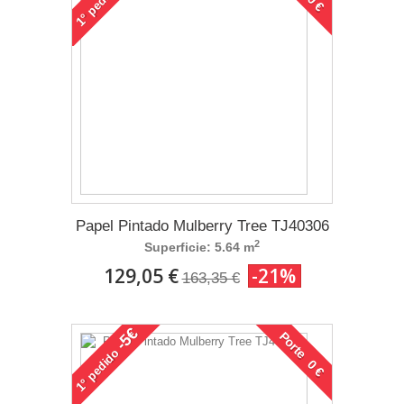
1°
Papel Pintado Mulberry Tree TJ40306
2
Superficie: 5.64 m
129,05 €
-21%
163,35 €
-5€
Porte 0 €
pedido
1°