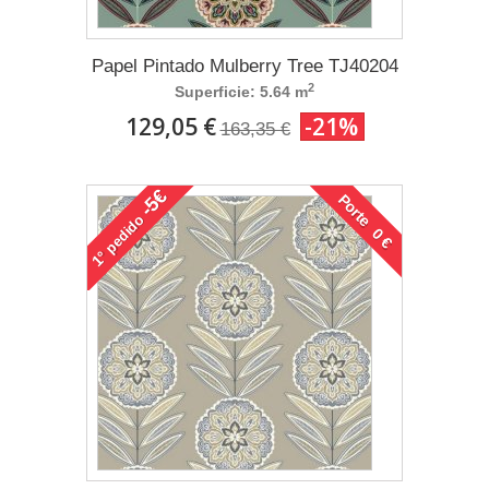
Papel Pintado Mulberry Tree TJ40204
2
Superficie: 5.64 m
129,05 €
-21%
163,35 €
-5€
Porte 0 €
pedido
1°