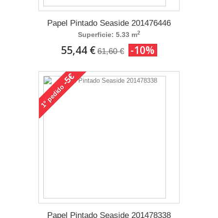
Papel Pintado Seaside 201476446
2
Superficie: 5.33 m
55,44 €
-10%
61,60 €
-5€
pedido
1°
Papel Pintado Seaside 201478338