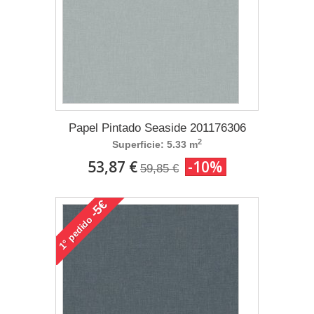
Papel Pintado Seaside 201176306
2
Superficie: 5.33 m
53,87 €
-10%
59,85 €
-5€
pedido
1°