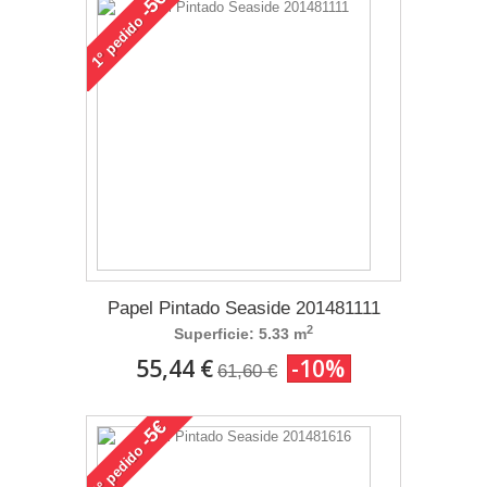
-5€
pedido
1°
Papel Pintado Seaside 201481111
2
Superficie: 5.33 m
55,44 €
-10%
61,60 €
-5€
pedido