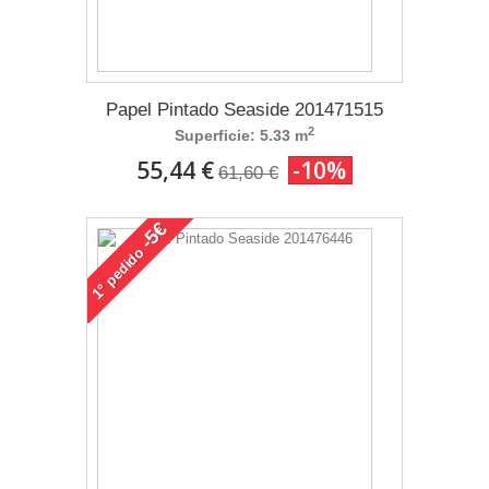
Papel Pintado Seaside 201471515
2
Superficie: 5.33 m
55,44 €
-10%
61,60 €
-5€
pedido
1°