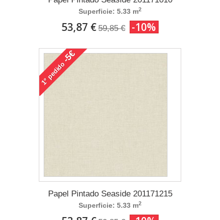
2
Superficie: 5.33 m
53,87 €
-10%
59,85 €
-5€
pedido
1°
Papel Pintado Seaside 201171215
2
Superficie: 5.33 m