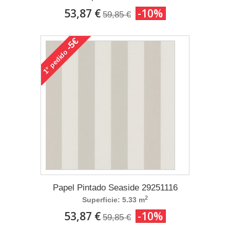
53,87 €
-10%
59,85 €
-5€
pedido
1°
Papel Pintado Seaside 29251116
2
Superficie: 5.33 m
53,87 €
-10%
59,85 €