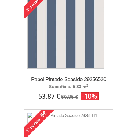
pedido
1°
Papel Pintado Seaside 29256520
2
Superficie: 5.33 m
53,87 €
-10%
59,85 €
-5€
pedido
1°