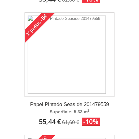
-5€
pedido
1°
Papel Pintado Seaside 201479559
2
Superficie: 5.33 m
55,44 €
-10%
61,60 €