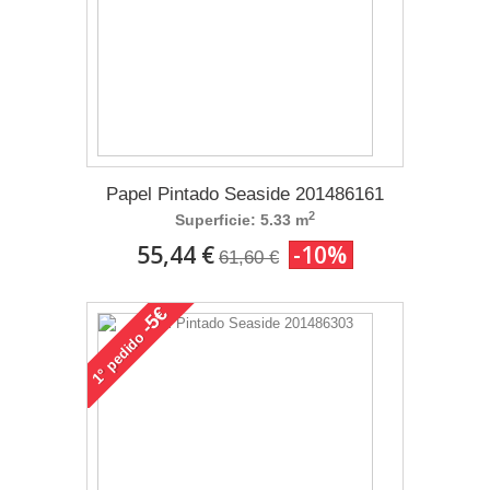
Papel Pintado Seaside 201486161
2
Superficie: 5.33 m
55,44 €
-10%
61,60 €
-5€
pedido
1°