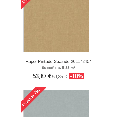
1°
Papel Pintado Seaside 201172404
2
Superficie: 5.33 m
53,87 €
-10%
59,85 €
-5€
pedido
1°