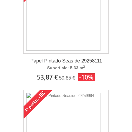
Papel Pintado Seaside 29258111
2
Superficie: 5.33 m
53,87 €
-10%
59,85 €
-5€
pedido
1°