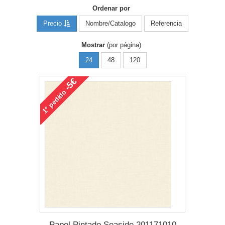
Ordenar por
Precio
Nombre/Catalogo
Referencia
Mostrar
(por página)
24
48
120
-5€
pedido
1°
Papel Pintado Seaside 201171010