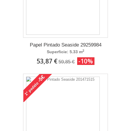
Papel Pintado Seaside 29259984
2
Superficie: 5.33 m
53,87 €
-10%
59,85 €
-5€
pedido
1°