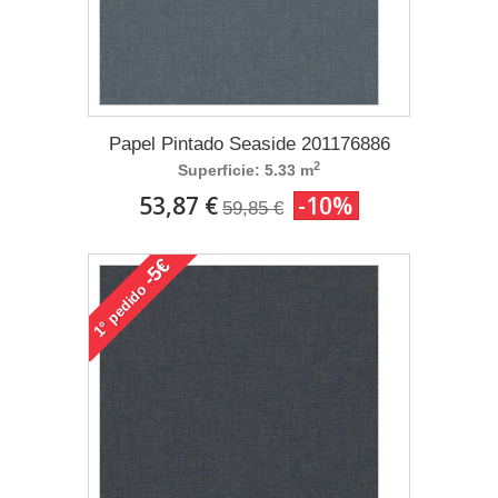
Papel Pintado Seaside 201176886
2
Superficie: 5.33 m
53,87 €
-10%
59,85 €
-5€
pedido
1°