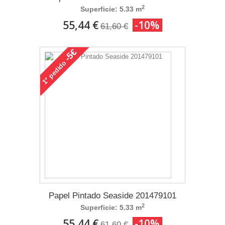
2
Superficie: 5.33 m
55,44 €
-10%
61,60 €
-5€
pedido
1°
Papel Pintado Seaside 201479101
2
Superficie: 5.33 m
55,44 €
-10%
61,60 €