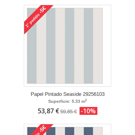
-5€
pedido
1°
Papel Pintado Seaside 29256103
2
Superficie: 5.33 m
53,87 €
-10%
59,85 €
-5€