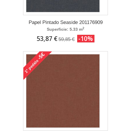
Papel Pintado Seaside 201176909
2
Superficie: 5.33 m
53,87 €
-10%
59,85 €
-5€
pedido
1°