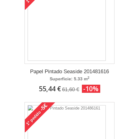
1°
Papel Pintado Seaside 201481616
2
Superficie: 5.33 m
55,44 €
-10%
61,60 €
-5€
pedido
1°