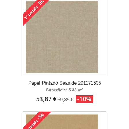
-5€
pedido
1°
Papel Pintado Seaside 201171505
2
Superficie: 5.33 m
53,87 €
-10%
59,85 €
-5€
pedido