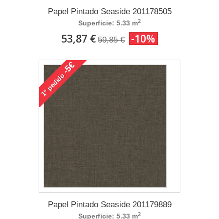
Papel Pintado Seaside 201178505
2
Superficie: 5.33 m
53,87 €
-10%
59,85 €
-5€
pedido
1°
Papel Pintado Seaside 201179889
2
Superficie: 5.33 m