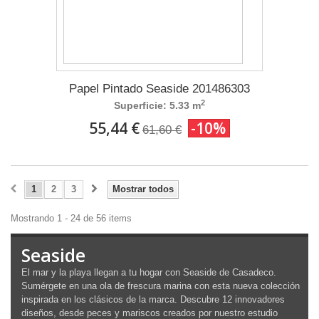
Papel Pintado Seaside 201486303
2
Superficie: 5.33 m
55,44 €
-10%
61,60 €
1
2
3
Mostrar todos
Mostrando 1 - 24 de 56 items
Seaside
El mar y la playa llegan a tu hogar con Seaside de Casadeco.
Sumérgete en una ola de frescura marina con esta nueva colección
inspirada en los clásicos de la marca. Descubre 12 innovadores
diseños, desde peces y mariscos creados por nuestro estudio