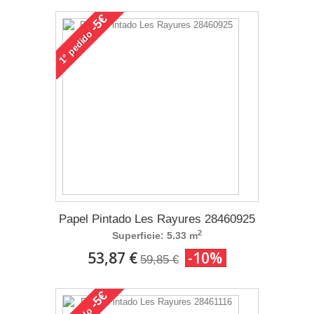
-5€
pedido
1°
Papel Pintado Les Rayures 28460925
2
Superficie: 5.33 m
53,87 €
-10%
59,85 €
-5€