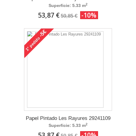
2
Superficie: 5.33 m
53,87 €
-10%
59,85 €
-5€
pedido
1°
Papel Pintado Les Rayures 29241109
2
Superficie: 5.33 m
53,87 €
-10%
59,85 €