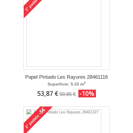
pedido
1°
Papel Pintado Les Rayures 28461116
2
Superficie: 5.33 m
53,87 €
-10%
59,85 €
-5€
pedido
1°