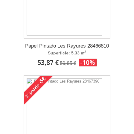
Papel Pintado Les Rayures 28466810
2
Superficie: 5.33 m
53,87 €
-10%
59,85 €
-5€
pedido
1°