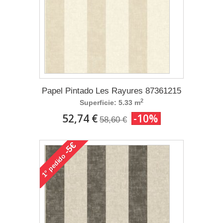
Papel Pintado Les Rayures 87361215
2
Superficie: 5.33 m
52,74 €
-10%
58,60 €
-5€
pedido
1°