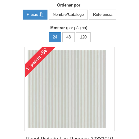
Ordenar por
Precio
Nombre/Catalogo
Referencia
Mostrar
(por página)
24
48
120
-5€
pedido
1°
Papel Pintado Les Rayures 29881010