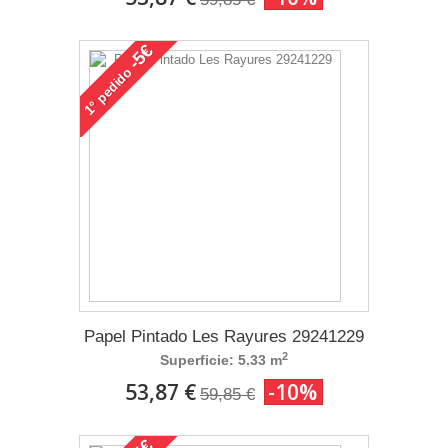
-5€
pedido
1°
Papel Pintado Les Rayures 29241229
2
Superficie: 5.33 m
53,87 €
-10%
59,85 €