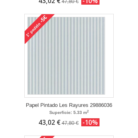
43,02 €
-10%
47,80 €
-5€
pedido
1°
Papel Pintado Les Rayures 29886036
2
Superficie: 5.33 m
43,02 €
-10%
47,80 €