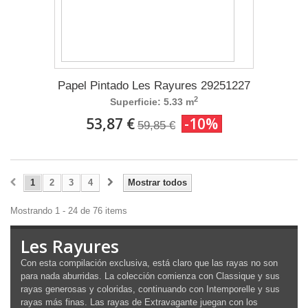
Papel Pintado Les Rayures 29251227
2
Superficie: 5.33 m
53,87 €
-10%
59,85 €
1
2
3
4
Mostrar todos
Mostrando 1 - 24 de 76 items
Les Rayures
Con esta compilación exclusiva, está claro que las rayas no son
para nada aburridas. La colección comienza con Classique y sus
rayas generosas y coloridas, continuando con Intemporelle y sus
rayas más finas. Las rayas de Extravagante juegan con los