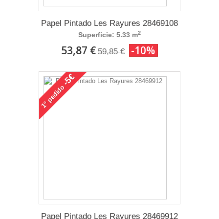
Papel Pintado Les Rayures 28469108
2
Superficie: 5.33 m
53,87 €
-10%
59,85 €
-5€
pedido
1°
Papel Pintado Les Rayures 28469912