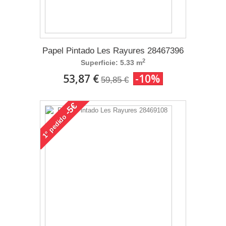
Papel Pintado Les Rayures 28467396
2
Superficie: 5.33 m
53,87 €
-10%
59,85 €
-5€
pedido
1°