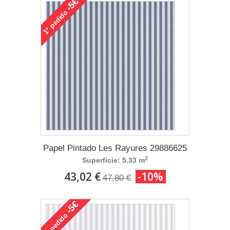
-5€
pedido
1°
Papel Pintado Les Rayures 29886625
2
Superficie: 5.33 m
43,02 €
-10%
47,80 €
-5€
pedido