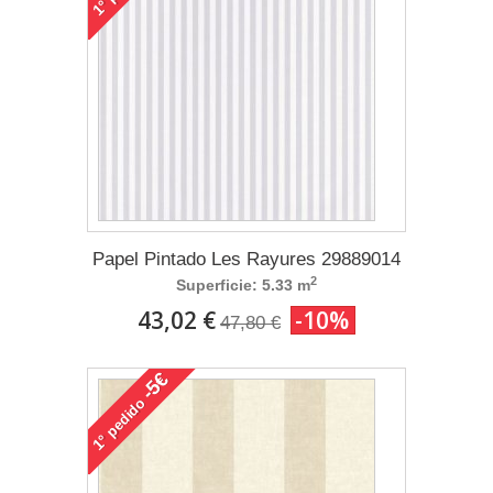
1°
Papel Pintado Les Rayures 29889014
2
Superficie: 5.33 m
43,02 €
-10%
47,80 €
-5€
pedido
1°