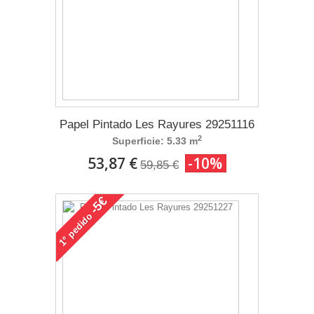
Papel Pintado Les Rayures 29251116
2
Superficie: 5.33 m
53,87 €
-10%
59,85 €
-5€
pedido
1°