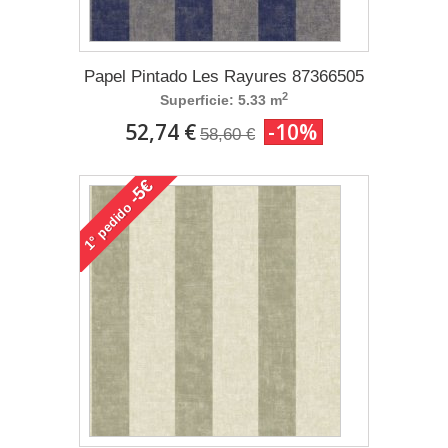
Papel Pintado Les Rayures 87366505
2
Superficie: 5.33 m
52,74 €
-10%
58,60 €
-5€
pedido
1°