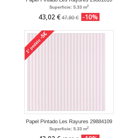
2
Superficie: 5.33 m
43,02 €
-10%
47,80 €
-5€
pedido
1°
Papel Pintado Les Rayures 29884109
2
Superficie: 5.33 m