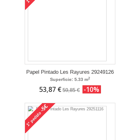
1°
Papel Pintado Les Rayures 29249126
2
Superficie: 5.33 m
53,87 €
-10%
59,85 €
-5€
pedido
1°