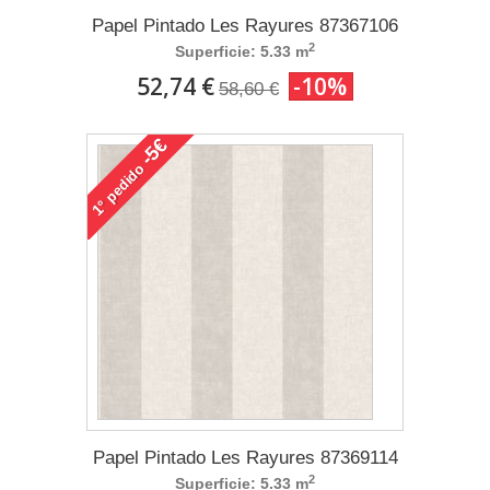
Papel Pintado Les Rayures 87367106
2
Superficie: 5.33 m
52,74 €
-10%
58,60 €
-5€
pedido
1°
Papel Pintado Les Rayures 87369114
2
Superficie: 5.33 m