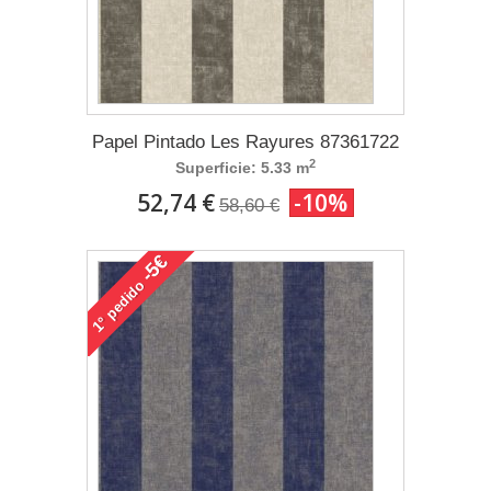
Papel Pintado Les Rayures 87361722
2
Superficie: 5.33 m
52,74 €
-10%
58,60 €
-5€
pedido
1°