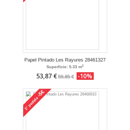
Papel Pintado Les Rayures 28461327
2
Superficie: 5.33 m
53,87 €
-10%
59,85 €
-5€
pedido
1°