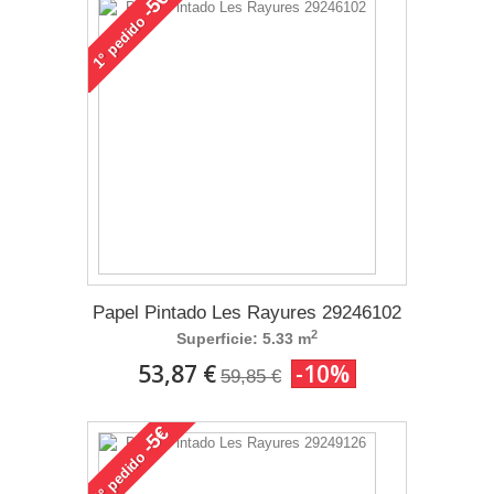
-5€
pedido
1°
Papel Pintado Les Rayures 29246102
2
Superficie: 5.33 m
53,87 €
-10%
59,85 €
-5€
pedido