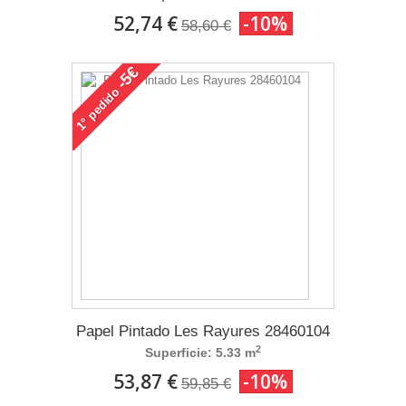
52,74 €
-10%
58,60 €
-5€
pedido
1°
Papel Pintado Les Rayures 28460104
2
Superficie: 5.33 m
53,87 €
-10%
59,85 €