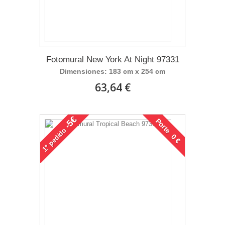
Fotomural New York At Night 97331
Dimensiones: 183 cm x 254 cm
63,64 €
-5€
Porte 0 €
pedido
1°