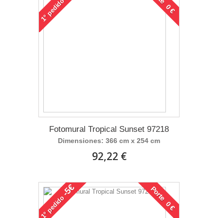
Porte 0 €
pedido
1°
Fotomural Tropical Sunset 97218
Dimensiones: 366 cm x 254 cm
92,22 €
-5€
Porte 0 €
pedido
1°