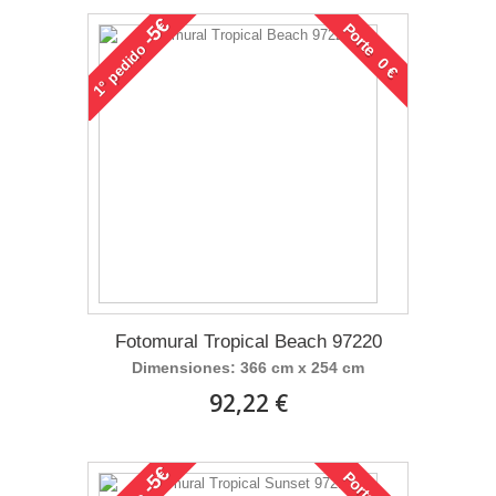
-5€
Porte 0 €
pedido
1°
Fotomural Tropical Beach 97220
Dimensiones: 366 cm x 254 cm
92,22 €
-5€