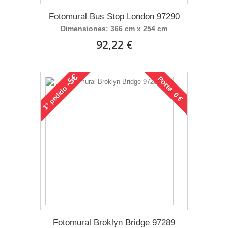
Fotomural Bus Stop London 97290
Dimensiones: 366 cm x 254 cm
92,22 €
-5€
Porte 0 €
pedido
1°
Fotomural Broklyn Bridge 97289