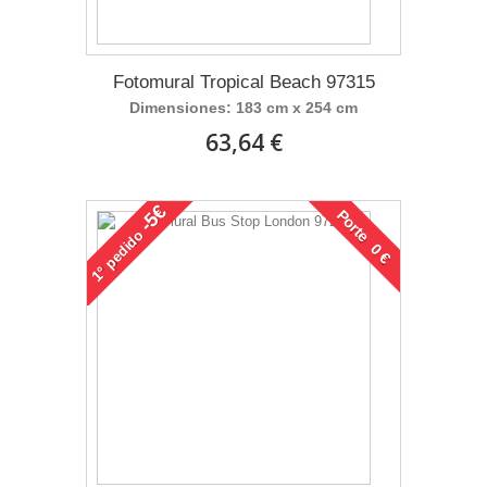
Fotomural Tropical Beach 97315
Dimensiones: 183 cm x 254 cm
63,64 €
-5€
Porte 0 €
pedido
1°