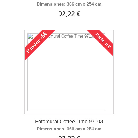
Dimensiones: 366 cm x 254 cm
92,22 €
-5€
Porte 0 €
pedido
1°
Fotomural Coffee Time 97103
Dimensiones: 366 cm x 254 cm