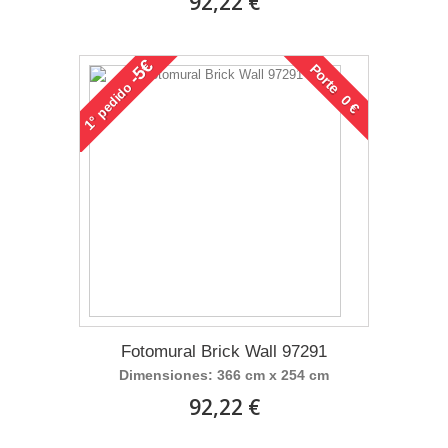
92,22 €
-5€
Porte 0 €
pedido
1°
Fotomural Brick Wall 97291
Dimensiones: 366 cm x 254 cm
92,22 €