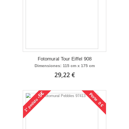
Fotomural Tour Eiffel 908
Dimensiones: 115 cm x 175 cm
29,22 €
-5€
Porte 0 €
pedido
1°