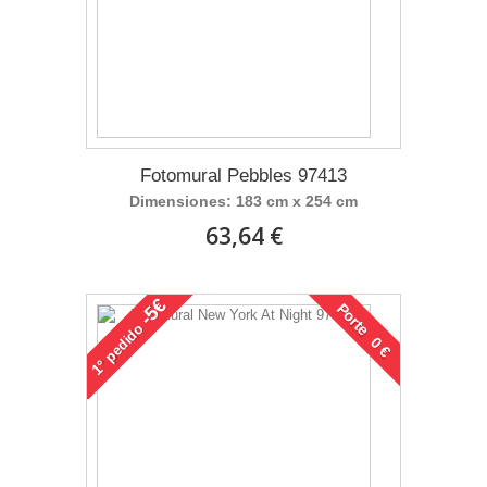
Fotomural Pebbles 97413
Dimensiones: 183 cm x 254 cm
63,64 €
-5€
Porte 0 €
pedido
1°