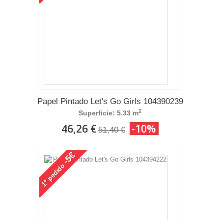
Papel Pintado Let's Go Girls 104390239
2
Superficie: 5.33 m
46,26 €
-10%
51,40 €
-5€
pedido
1°