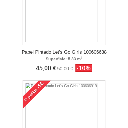
Papel Pintado Let's Go Girls 100606638
2
Superficie: 5.33 m
45,00 €
-10%
50,00 €
-5€
pedido
1°