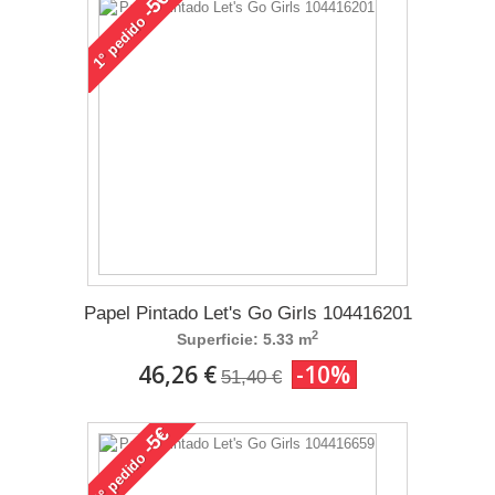
-5€
pedido
1°
Papel Pintado Let's Go Girls 104416201
2
Superficie: 5.33 m
46,26 €
-10%
51,40 €
-5€
pedido