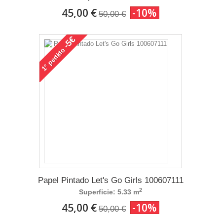
45,00 €
-10%
50,00 €
-5€
pedido
1°
Papel Pintado Let's Go Girls 100607111
2
Superficie: 5.33 m
45,00 €
-10%
50,00 €