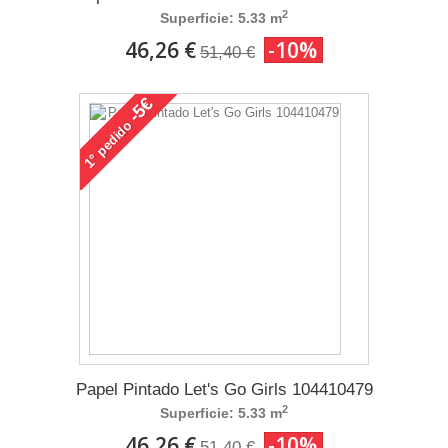
2
Superficie: 5.33 m
46,26 €
-10%
51,40 €
-5€
pedido
1°
Papel Pintado Let's Go Girls 104410479
2
Superficie: 5.33 m
46,26 €
-10%
51,40 €