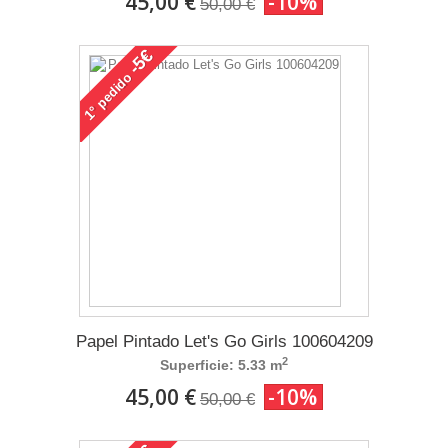
45,00 €
-10%
50,00 €
-5€
pedido
1°
Papel Pintado Let's Go Girls 100604209
2
Superficie: 5.33 m
45,00 €
-10%
50,00 €