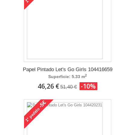
1°
Papel Pintado Let's Go Girls 104416659
2
Superficie: 5.33 m
46,26 €
-10%
51,40 €
-5€
pedido
1°