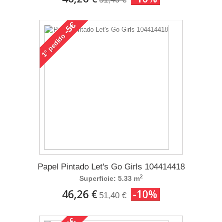
-5€
pedido
1°
Papel Pintado Let's Go Girls 104414418
2
Superficie: 5.33 m
46,26 €
-10%
51,40 €