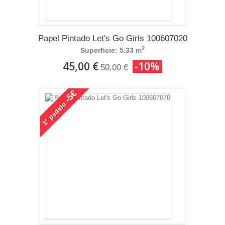
Papel Pintado Let's Go Girls 100607020
2
Superficie: 5.33 m
45,00 €
-10%
50,00 €
-5€
pedido
1°