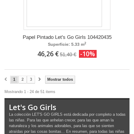
Papel Pintado Let's Go Girls 104420435
2
Superficie: 5.33 m
46,26 €
-10%
51,40 €
1
2
3
Mostrar todos
Mostrando 1 - 24 de 51 items
Let's Go Girls
La colección LET'S GO GIRLS está dedicada por completo a todas
las niñas. Para las que anhelan crecer, para las que aman la
naturaleza y los animales adorables, para las que se sienten
atraídas por las cosas bonitas... En resumen, para todas las niñas