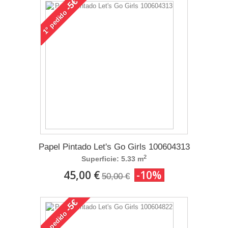
-5€
pedido
1°
Papel Pintado Let's Go Girls 100604313
2
Superficie: 5.33 m
45,00 €
-10%
50,00 €
-5€
pedido