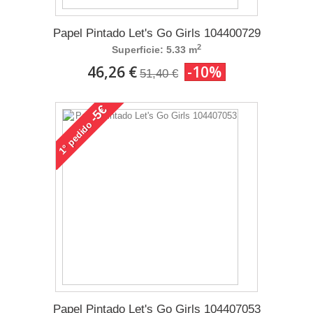
Papel Pintado Let's Go Girls 104400729
2
Superficie: 5.33 m
46,26 €
-10%
51,40 €
-5€
pedido
1°
Papel Pintado Let's Go Girls 104407053