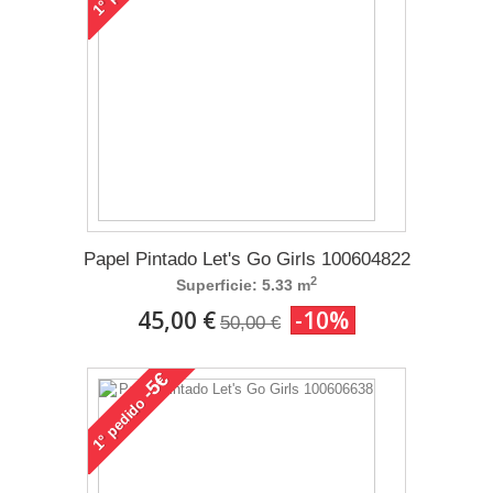
1°
Papel Pintado Let's Go Girls 100604822
2
Superficie: 5.33 m
45,00 €
-10%
50,00 €
-5€
pedido
1°