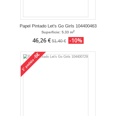
Papel Pintado Let's Go Girls 104400463
2
Superficie: 5.33 m
46,26 €
-10%
51,40 €
-5€
pedido
1°