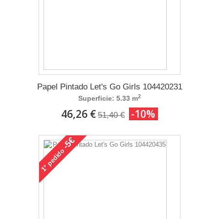
Papel Pintado Let's Go Girls 104420231
2
Superficie: 5.33 m
46,26 €
-10%
51,40 €
-5€
pedido
1°