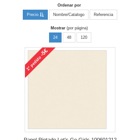
Ordenar por
Precio
Nombre/Catalogo
Referencia
Mostrar
(por página)
24
48
120
-5€
pedido
1°
Papel Pintado Let's Go Girls 100601212