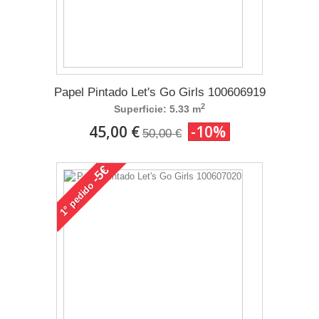
Papel Pintado Let's Go Girls 100606919
2
Superficie: 5.33 m
45,00 €
-10%
50,00 €
-5€
pedido
1°