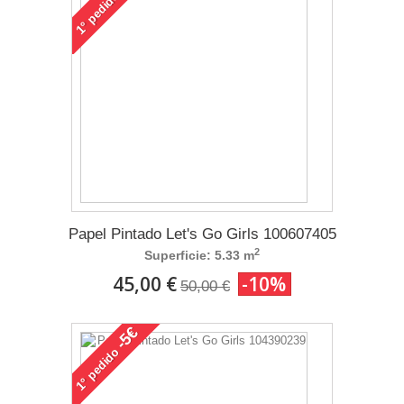
pedido
1°
Papel Pintado Let's Go Girls 100607405
2
Superficie: 5.33 m
45,00 €
-10%
50,00 €
-5€
pedido
1°