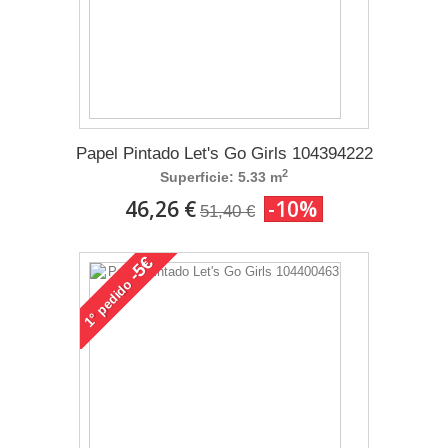
Papel Pintado Let's Go Girls 104394222
2
Superficie: 5.33 m
46,26 €
-10%
51,40 €
-5€
pedido
1°