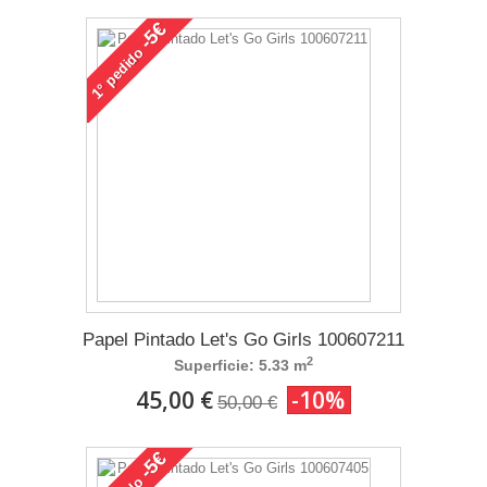
-5€
pedido
1°
Papel Pintado Let's Go Girls 100607211
2
Superficie: 5.33 m
45,00 €
-10%
50,00 €
-5€