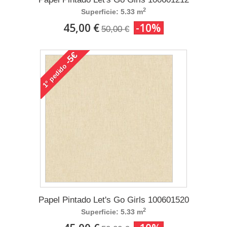
2
Superficie: 5.33 m
45,00 €
-10%
50,00 €
-5€
pedido
1°
Papel Pintado Let's Go Girls 100601520
2
Superficie: 5.33 m