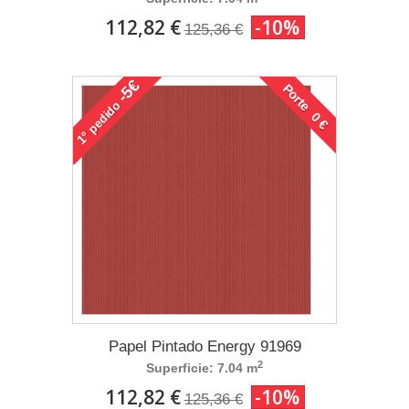
112,82 €
-10%
125,36 €
-5€
Porte 0 €
pedido
1°
Papel Pintado Energy 91969
2
Superficie: 7.04 m
112,82 €
-10%
125,36 €