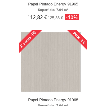
Papel Pintado Energy 91965
2
Superficie: 7.04 m
112,82 €
-10%
125,36 €
-5€
Porte 0 €
pedido
1°
Papel Pintado Energy 91968
2
Superficie: 7.04 m