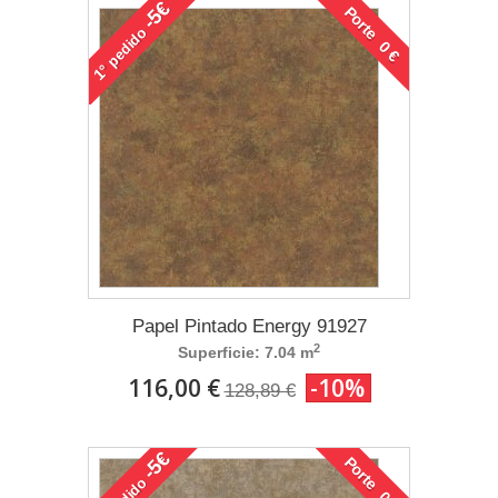
-5€
Porte 0 €
pedido
1°
Papel Pintado Energy 91927
2
Superficie: 7.04 m
116,00 €
-10%
128,89 €
-5€
Porte 0 €
pedido