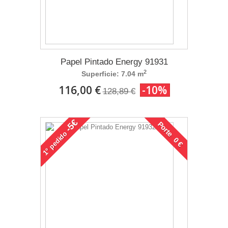
Papel Pintado Energy 91931
2
Superficie: 7.04 m
116,00 €
-10%
128,89 €
-5€
Porte 0 €
pedido
1°