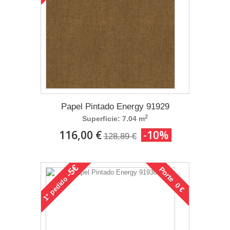
Papel Pintado Energy 91929
2
Superficie: 7.04 m
116,00 €
-10%
128,89 €
-5€
Porte 0 €
pedido
1°