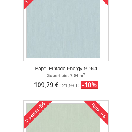
1°
Papel Pintado Energy 91944
2
Superficie: 7.04 m
109,79 €
-10%
121,99 €
-5€
Porte 0 €
pedido
1°