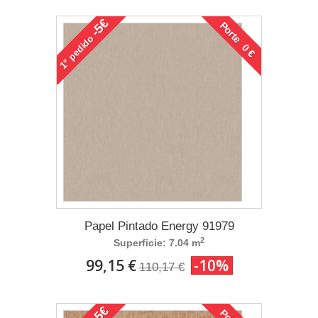
-5€
Porte 0 €
pedido
1°
Papel Pintado Energy 91979
2
Superficie: 7.04 m
99,15 €
-10%
110,17 €
-5€