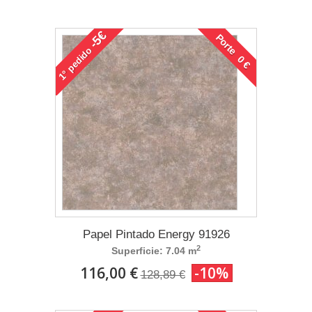
-5€
Porte 0 €
pedido
1°
Papel Pintado Energy 91926
2
Superficie: 7.04 m
116,00 €
-10%
128,89 €