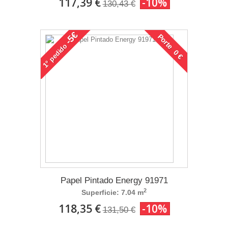
117,39 €
-10%
130,43 €
-5€
Porte 0 €
pedido
1°
Papel Pintado Energy 91971
2
Superficie: 7.04 m
118,35 €
-10%
131,50 €