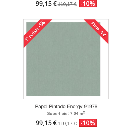
99,15 €
-10%
110,17 €
-5€
Porte 0 €
pedido
1°
Papel Pintado Energy 91978
2
Superficie: 7.04 m
99,15 €
-10%
110,17 €