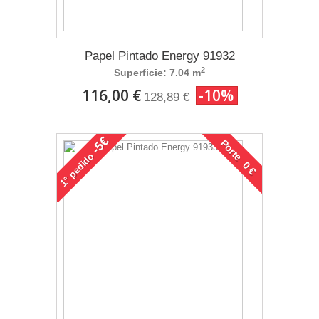
Papel Pintado Energy 91932
2
Superficie: 7.04 m
116,00 €
-10%
128,89 €
-5€
Porte 0 €
pedido
1°