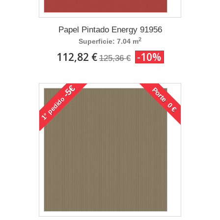
Papel Pintado Energy 91956
2
Superficie: 7.04 m
112,82 €
-10%
125,36 €
-5€
Porte 0 €
pedido
1°