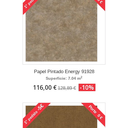
1°
Papel Pintado Energy 91928
2
Superficie: 7.04 m
116,00 €
-10%
128,89 €
-5€
Porte 0 €
pedido
1°