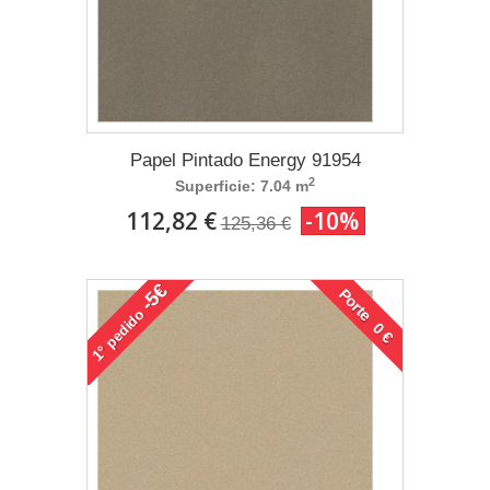
Papel Pintado Energy 91954
2
Superficie: 7.04 m
112,82 €
-10%
125,36 €
-5€
Porte 0 €
pedido
1°