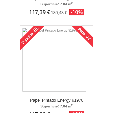
2
Superficie: 7.04 m
117,39 €
-10%
130,43 €
-5€
Porte 0 €
pedido
1°
Papel Pintado Energy 91976
2
Superficie: 7.04 m