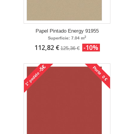
Papel Pintado Energy 91955
2
Superficie: 7.04 m
112,82 €
-10%
125,36 €
-5€
Porte 0 €
pedido
1°