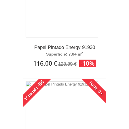
Papel Pintado Energy 91930
2
Superficie: 7.04 m
116,00 €
-10%
128,89 €
-5€
Porte 0 €
pedido
1°