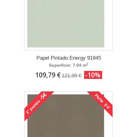
Papel Pintado Energy 91945
2
Superficie: 7.04 m
109,79 €
-10%
121,99 €
-5€
Porte 0 €
pedido
1°