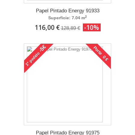
Papel Pintado Energy 91933
2
Superficie: 7.04 m
116,00 €
-10%
128,89 €
-5€
Porte 0 €
pedido
1°
Papel Pintado Energy 91975