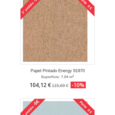
Porte 0 €
pedido
1°
Papel Pintado Energy 91970
2
Superficie: 7.04 m
104,12 €
-10%
115,69 €
-5€
Porte 0 €
pedido