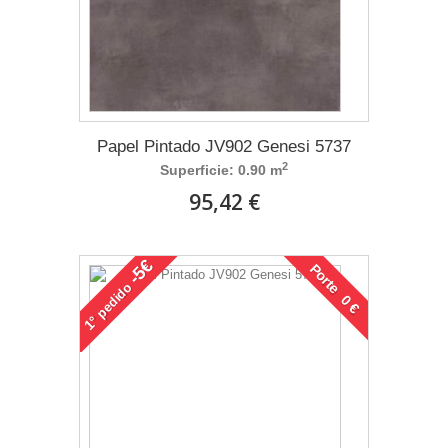
Papel Pintado JV902 Genesi 5737
2
Superficie: 0.90 m
95,42 €
-5€
Porte 0 €
pedido
1°