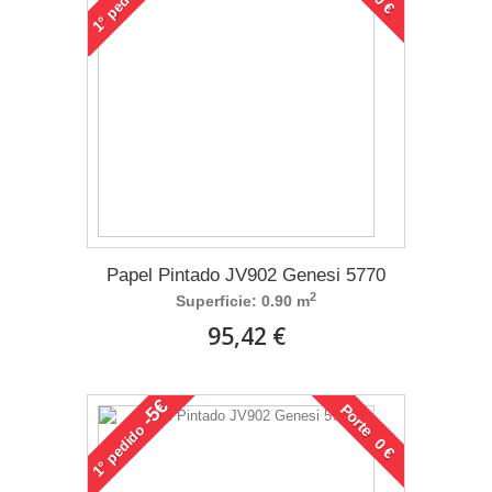
1°
Papel Pintado JV902 Genesi 5770
2
Superficie: 0.90 m
95,42 €
-5€
Porte 0 €
pedido
1°