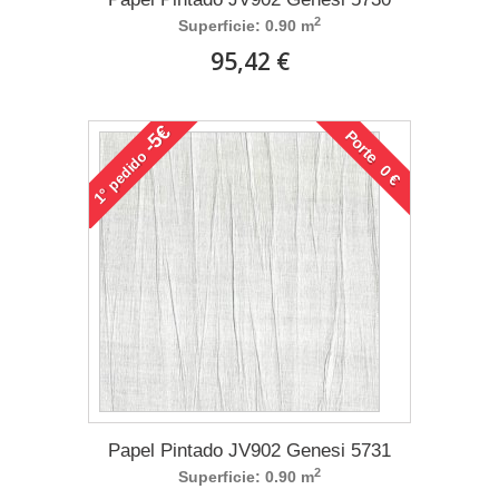
2
Superficie: 0.90 m
95,42 €
-5€
Porte 0 €
pedido
1°
Papel Pintado JV902 Genesi 5731
2
Superficie: 0.90 m