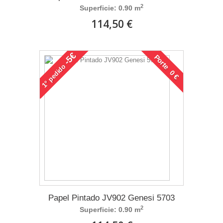
2
Superficie: 0.90 m
114,50 €
-5€
Porte 0 €
pedido
1°
Papel Pintado JV902 Genesi 5703
2
Superficie: 0.90 m