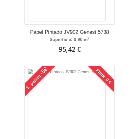
Papel Pintado JV902 Genesi 5738
2
Superficie: 0.90 m
95,42 €
-5€
Porte 0 €
pedido
1°