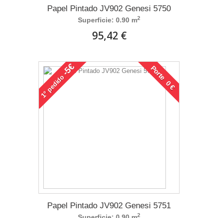
Papel Pintado JV902 Genesi 5750
2
Superficie: 0.90 m
95,42 €
-5€
Porte 0 €
pedido
1°
Papel Pintado JV902 Genesi 5751
2
Superficie: 0.90 m