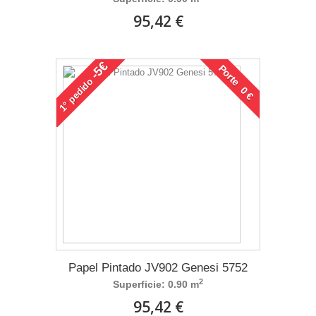
95,42 €
-5€
Porte 0 €
pedido
1°
Papel Pintado JV902 Genesi 5752
2
Superficie: 0.90 m
95,42 €