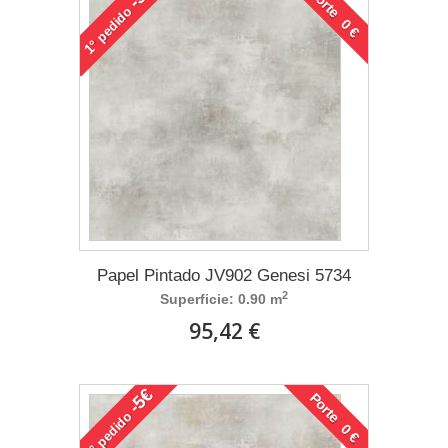
Porte 0 €
pedido
1°
Papel Pintado JV902 Genesi 5734
2
Superficie: 0.90 m
95,42 €
-5€
Porte 0 €
pedido