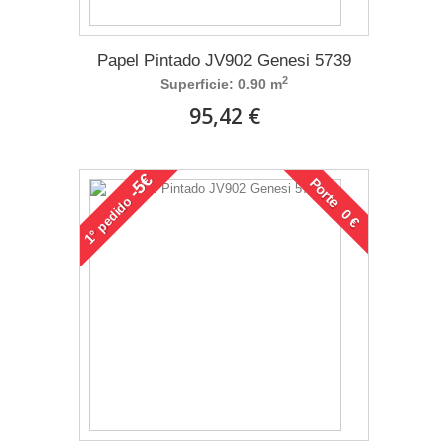
Papel Pintado JV902 Genesi 5739
2
Superficie: 0.90 m
95,42 €
-5€
Porte 0 €
pedido
1°