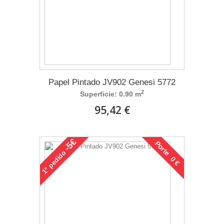
Papel Pintado JV902 Genesi 5772
2
Superficie: 0.90 m
95,42 €
-5€
Porte 0 €
pedido
1°