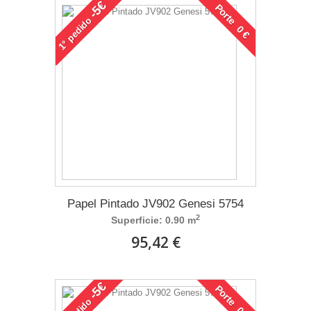
-5€
Porte 0 €
pedido
1°
Papel Pintado JV902 Genesi 5754
2
Superficie: 0.90 m
95,42 €
-5€
Porte 0 €
pedido