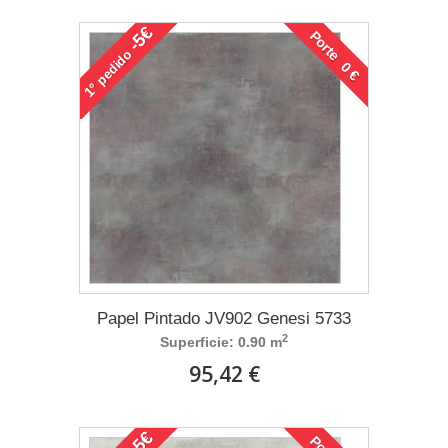
-5€
Porte 0 €
pedido
1°
Papel Pintado JV902 Genesi 5733
2
Superficie: 0.90 m
95,42 €
-5€