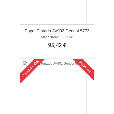
Papel Pintado JV902 Genesi 5773
2
Superficie: 0.90 m
95,42 €
-5€
Porte 0 €
pedido
1°