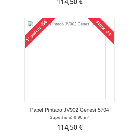
114,50 €
-5€
Porte 0 €
pedido
1°
Papel Pintado JV902 Genesi 5704
2
Superficie: 0.90 m
114,50 €