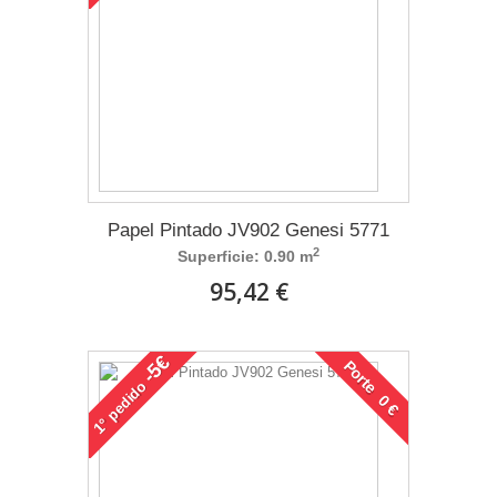
Papel Pintado JV902 Genesi 5771
2
Superficie: 0.90 m
95,42 €
-5€
Porte 0 €
pedido
1°