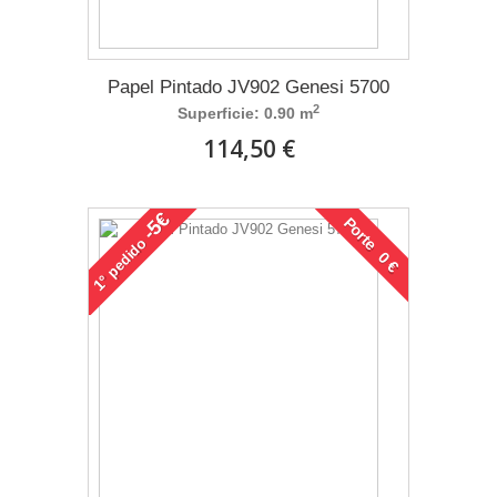
Papel Pintado JV902 Genesi 5700
2
Superficie: 0.90 m
114,50 €
-5€
Porte 0 €
pedido
1°