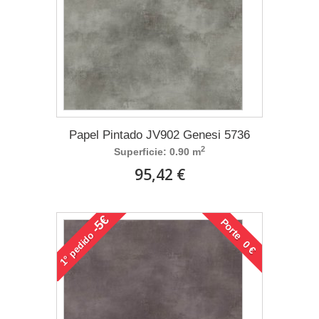
Papel Pintado JV902 Genesi 5736
2
Superficie: 0.90 m
95,42 €
-5€
Porte 0 €
pedido
1°