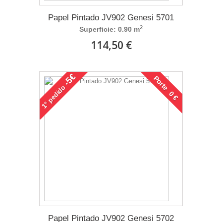
Papel Pintado JV902 Genesi 5701
2
Superficie: 0.90 m
114,50 €
-5€
Porte 0 €
pedido
1°
Papel Pintado JV902 Genesi 5702