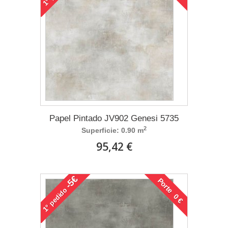
1°
Papel Pintado JV902 Genesi 5735
2
Superficie: 0.90 m
95,42 €
-5€
Porte 0 €
pedido
1°