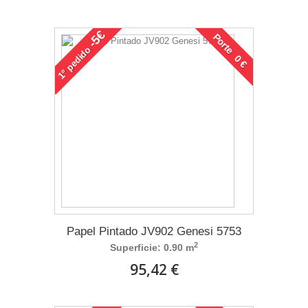
-5€
Porte 0 €
pedido
1°
Papel Pintado JV902 Genesi 5753
2
Superficie: 0.90 m
95,42 €