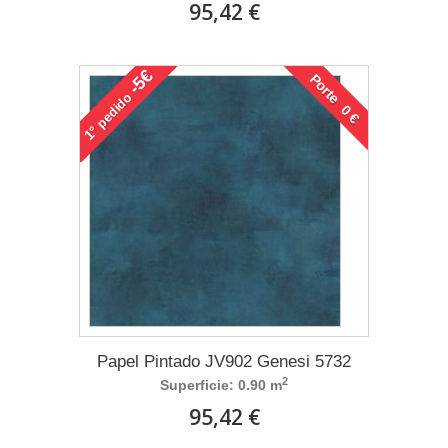
95,42 €
-5€
Porte 0 €
pedido
1°
Papel Pintado JV902 Genesi 5732
2
Superficie: 0.90 m
95,42 €