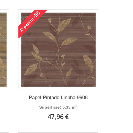
-5€
pedido
1°
Papel Pintado Linpha 9908
2
Superficie: 5.33 m
47,96 €