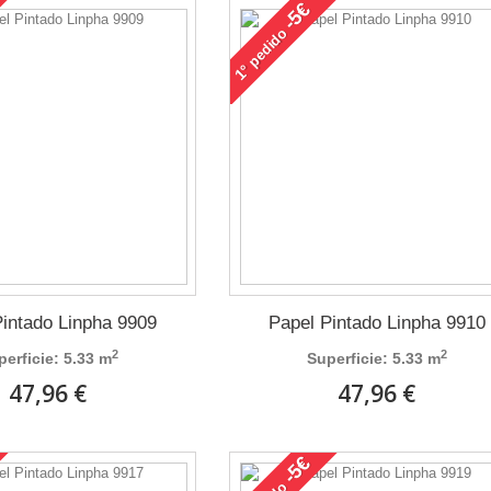
-5€
pedido
1°
Pintado Linpha 9909
Papel Pintado Linpha 9910
2
2
perficie: 5.33 m
Superficie: 5.33 m
47,96 €
47,96 €
-5€