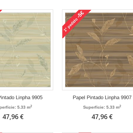
-5€
pedido
1°
Pintado Linpha 9905
Papel Pintado Linpha 9907
2
2
perficie: 5.33 m
Superficie: 5.33 m
47,96 €
47,96 €