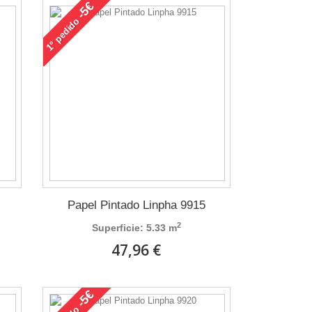
-5€
pedido
1°
Papel Pintado Linpha 9915
2
Superficie: 5.33 m
47,96 €
-5€