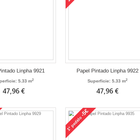
Pintado Linpha 9921
Papel Pintado Linpha 9922
2
2
perficie: 5.33 m
Superficie: 5.33 m
47,96 €
47,96 €
-5€
pedido
1°