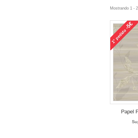
Mostrando 1 - 
-5€
pedido
1°
Papel 
Su