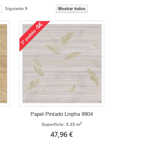
Siguiente
Mostrar todos
-5€
pedido
1°
Papel Pintado Linpha 9904
2
Superficie: 5.33 m
47,96 €