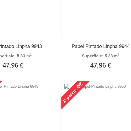
Pintado Linpha 9943
Papel Pintado Linpha 9944
2
2
perficie: 5.33 m
Superficie: 5.33 m
47,96 €
47,96 €
-5€
pedido
1°