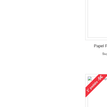
Papel 
Su
-5€
pedido
1°