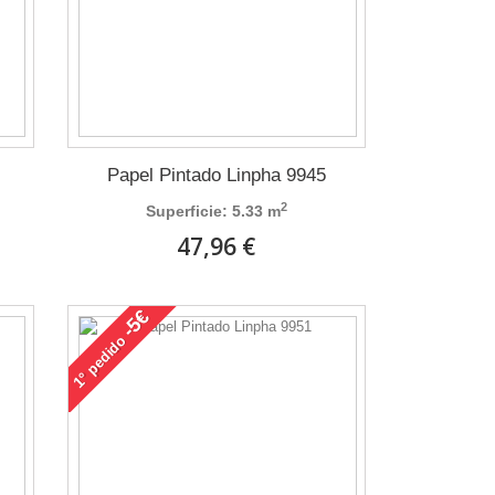
Papel Pintado Linpha 9945
2
Superficie: 5.33 m
47,96 €
-5€
pedido
1°