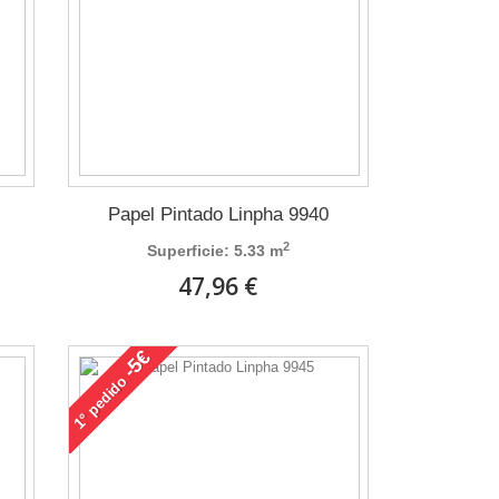
Papel Pintado Linpha 9940
2
Superficie: 5.33 m
47,96 €
-5€
pedido
1°