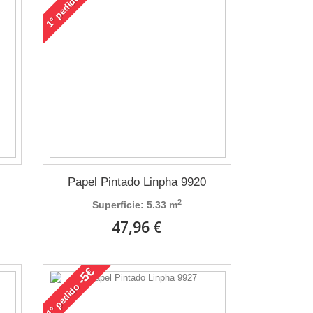
pedido
1°
Papel Pintado Linpha 9920
2
Superficie: 5.33 m
47,96 €
-5€
pedido
1°