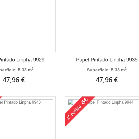
Pintado Linpha 9929
Papel Pintado Linpha 9935
2
2
perficie: 5.33 m
Superficie: 5.33 m
47,96 €
47,96 €
-5€
pedido
1°