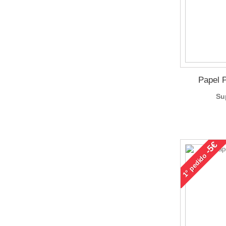
Papel 
Su
-5€
pedido
1°