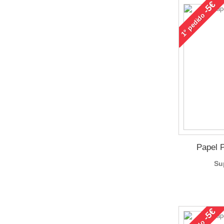
-5€
pedido
1°
Papel 
Su
-5€