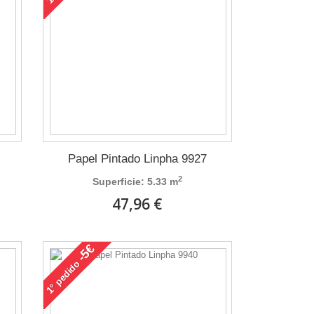
Papel Pintado Linpha 9927
2
Superficie: 5.33 m
47,96 €
-5€
pedido
1°