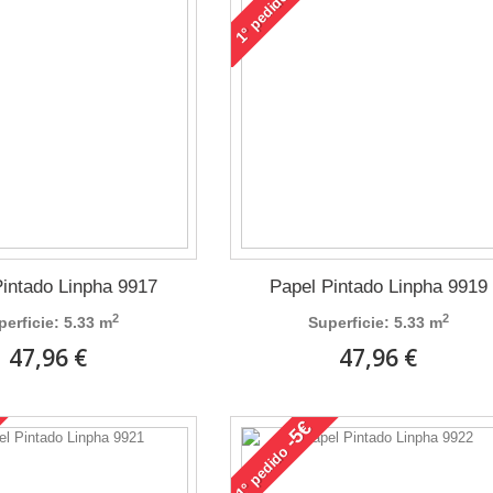
pedido
1°
Pintado Linpha 9917
Papel Pintado Linpha 9919
2
2
perficie: 5.33 m
Superficie: 5.33 m
47,96 €
47,96 €
-5€
pedido
1°