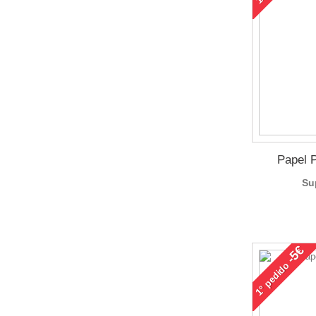
Papel 
Su
-5€
pedido
1°