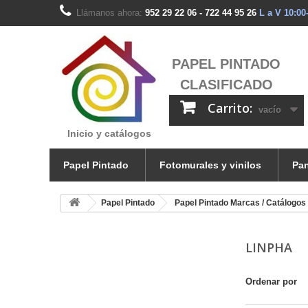
Llámanos ahora:
952 29 22 06 - 722 44 95 26
L a V 10:00
PAPEL PINTADO
CLASIFICADO
Carrito:
vacío
Inicio y catálogos
Papel Pintado
Fotomurales y vinilos
Pan
Papel Pintado
Papel Pintado Marcas / Catálogos
LINPHA
Ordenar por