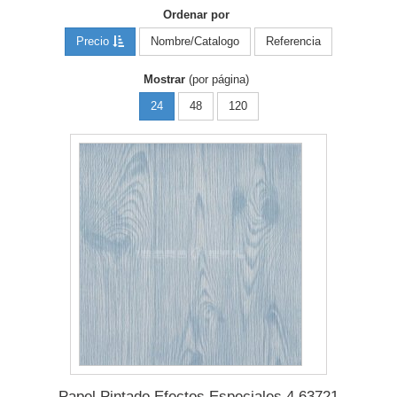
Ordenar por
Precio
Nombre/Catalogo
Referencia
Mostrar
(por página)
24
48
120
Papel Pintado Efectos Especiales 4 63721