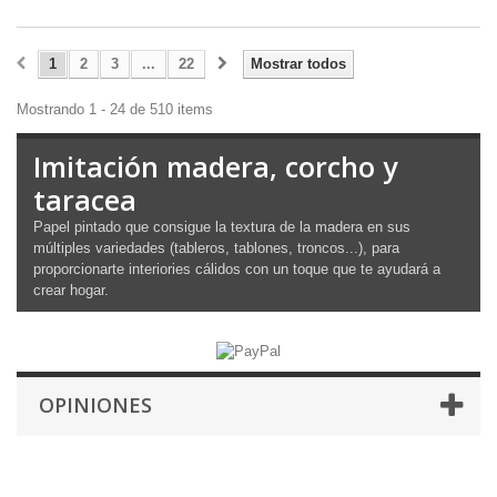
1
2
3
...
22
Mostrar todos
Mostrando 1 - 24 de 510 items
Imitación madera, corcho y
taracea
Papel pintado que consigue la textura de la madera en sus
múltiples variedades (tableros, tablones, troncos...), para
proporcionarte interiories cálidos con un toque que te ayudará a
crear hogar.
OPINIONES