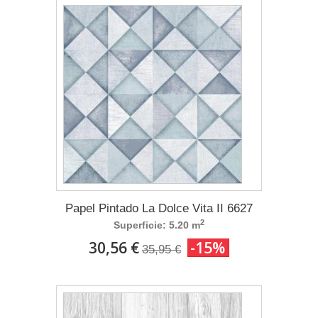
Papel Pintado La Dolce Vita II 6627
2
Superficie: 5.20 m
30,56 €
-15%
35,95 €