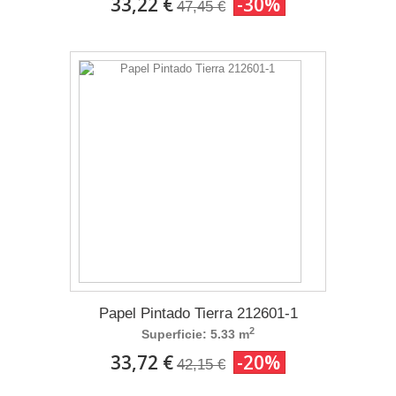
33,22 €
-30%
47,45 €
Papel Pintado Tierra 212601-1
2
Superficie: 5.33 m
33,72 €
-20%
42,15 €