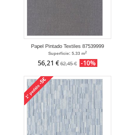
Papel Pintado Textiles 87539999
2
Superficie: 5.33 m
56,21 €
-10%
62,45 €
-5€
pedido
1°