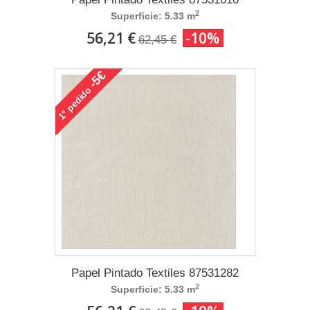
2
Superficie: 5.33 m
56,21 €
-10%
62,45 €
-5€
pedido
1°
Papel Pintado Textiles 87531282
2
Superficie: 5.33 m