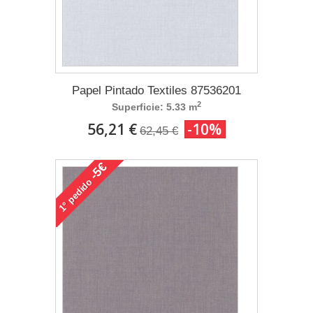
Papel Pintado Textiles 87536201
2
Superficie: 5.33 m
56,21 €
-10%
62,45 €
-5€
pedido
1°