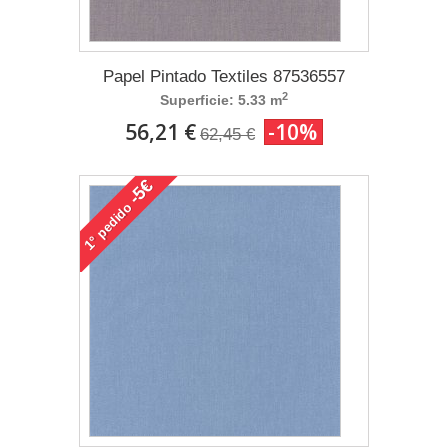
Papel Pintado Textiles 87536557
2
Superficie: 5.33 m
56,21 €
-10%
62,45 €
-5€
pedido
1°