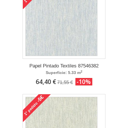
1°
Papel Pintado Textiles 87546382
2
Superficie: 5.33 m
64,40 €
-10%
71,55 €
-5€
pedido
1°