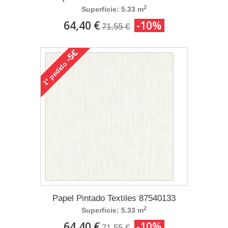
2
Superficie: 5.33 m
64,40 €
-10%
71,55 €
-5€
pedido
1°
Papel Pintado Textiles 87540133
2
Superficie: 5.33 m
64,40 €
-10%
71,55 €