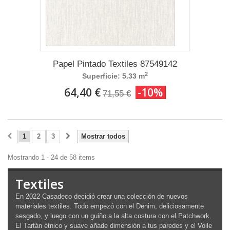
Papel Pintado Textiles 87549142
2
Superficie: 5.33 m
64,40 €
-10%
71,55 €
1
2
3
Mostrar todos
Mostrando 1 - 24 de 58 items
Textiles
En 2022 Casadeco decidió crear una colección de nuevos
materiales textiles. Todo empezó con el Denim, deliciosamente
sesgado, y luego con un guiño a la alta costura con el Patchwork.
El Tartán étnico y suave añade dimensión a tus paredes y el Voile