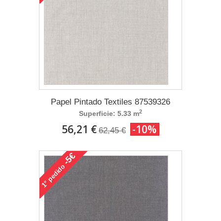
Papel Pintado Textiles 87539326
2
Superficie: 5.33 m
56,21 €
-10%
62,45 €
-5€
pedido
1°