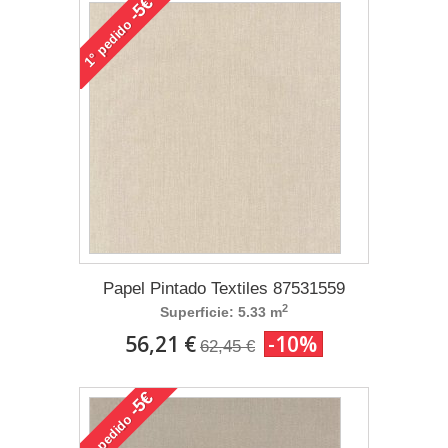
-5€
pedido
1°
Papel Pintado Textiles 87531559
2
Superficie: 5.33 m
56,21 €
-10%
62,45 €
-5€
pedido