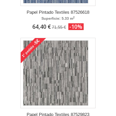
Papel Pintado Textiles 87526618
2
Superficie: 5.33 m
64,40 €
-10%
71,55 €
-5€
pedido
1°
Papel Pintado Textiles 87529823