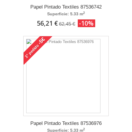
Papel Pintado Textiles 87536742
2
Superficie: 5.33 m
56,21 €
-10%
62,45 €
-5€
pedido
1°
Papel Pintado Textiles 87536976
2
Superficie: 5.33 m