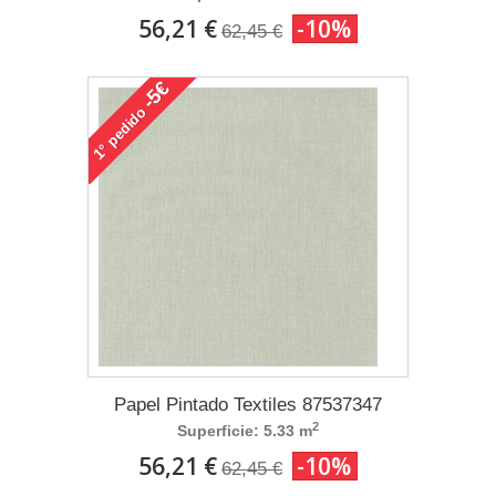
56,21 €
-10%
62,45 €
-5€
pedido
1°
Papel Pintado Textiles 87537347
2
Superficie: 5.33 m
56,21 €
-10%
62,45 €