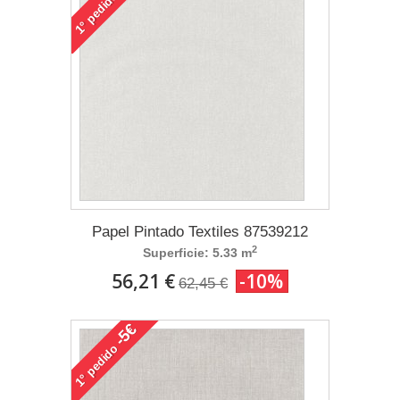
pedido
1°
Papel Pintado Textiles 87539212
2
Superficie: 5.33 m
56,21 €
-10%
62,45 €
-5€
pedido
1°