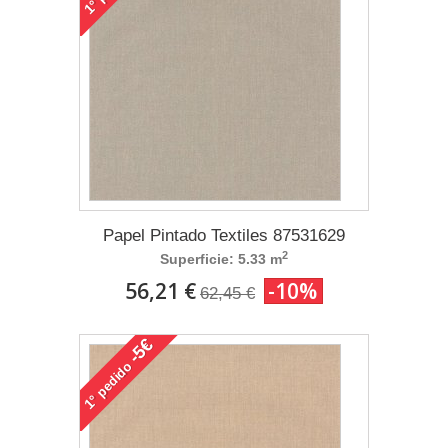
1°
Papel Pintado Textiles 87531629
2
Superficie: 5.33 m
56,21 €
-10%
62,45 €
-5€
pedido
1°