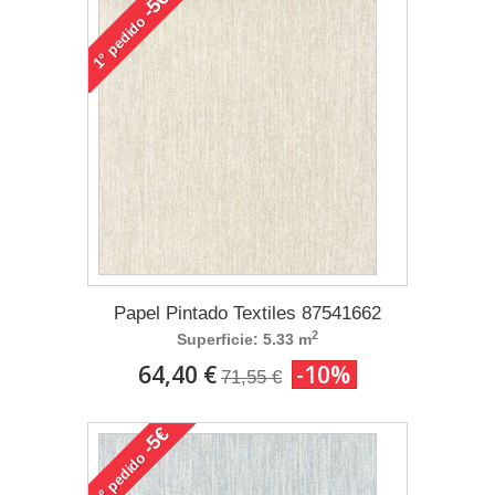
-5€
pedido
1°
Papel Pintado Textiles 87541662
2
Superficie: 5.33 m
64,40 €
-10%
71,55 €
-5€
pedido