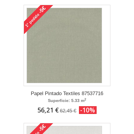
-5€
pedido
1°
Papel Pintado Textiles 87537716
2
Superficie: 5.33 m
56,21 €
-10%
62,45 €
-5€