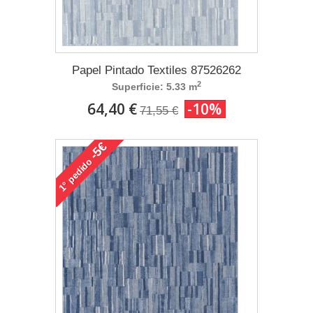
Papel Pintado Textiles 87526262
2
Superficie: 5.33 m
64,40 €
-10%
71,55 €
-5€
pedido
1°