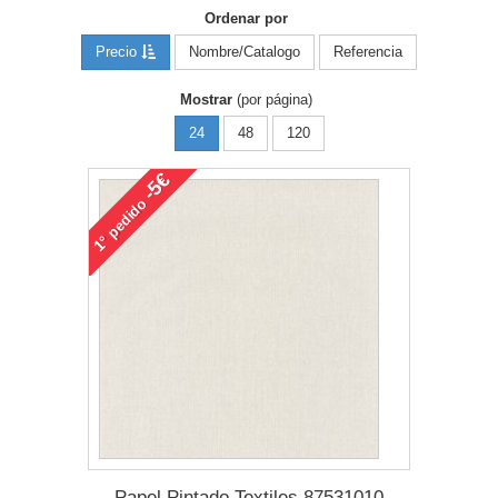
Ordenar por
Precio
Nombre/Catalogo
Referencia
Mostrar
(por página)
24
48
120
-5€
pedido
1°
Papel Pintado Textiles 87531010