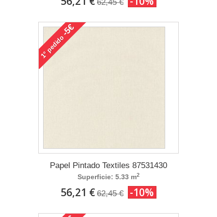
56,21 €
-10%
62,45 €
-5€
pedido
1°
Papel Pintado Textiles 87531430
2
Superficie: 5.33 m
56,21 €
-10%
62,45 €