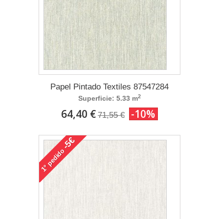
Papel Pintado Textiles 87547284
2
Superficie: 5.33 m
64,40 €
-10%
71,55 €
-5€
pedido
1°