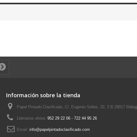
Información sobre la tienda
Papel Pintado Clasificado, C/. Eugenio Selles, 32, 3 B 29017 Mála
Llámanos ahora:
952 29 22 06 - 722 44 95 26
Email:
info@papelpintadoclasificado.com