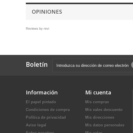
OPINIONES
Reviews by
revi
Boletín
Información
Mi cuenta
El papel pintado
Mis compras
Condiciones de compra
Mis vales descuento
Política de privacidad
Mis direcciones
Aviso legal
Mis datos personales
Sobre nosotros
Mis vales