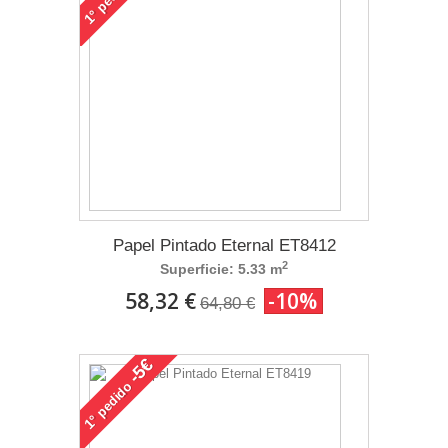
1°
Papel Pintado Eternal ET8412
2
Superficie: 5.33 m
58,32 €
-10%
64,80 €
-5€
pedido
1°