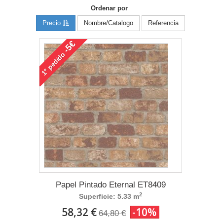
Ordenar por
Precio
Nombre/Catalogo
Referencia
-5€
pedido
1°
Papel Pintado Eternal ET8409
2
Superficie: 5.33 m
58,32 €
-10%
64,80 €