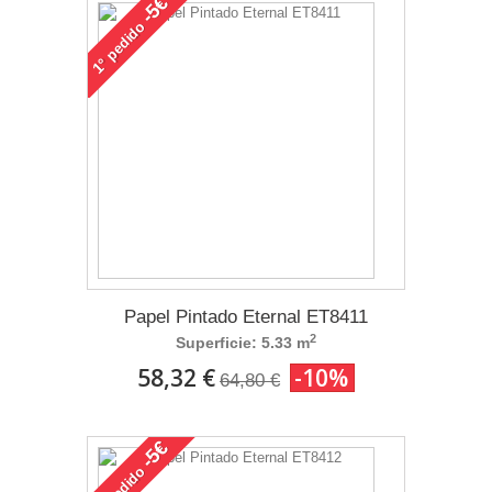
-5€
pedido
1°
Papel Pintado Eternal ET8411
2
Superficie: 5.33 m
58,32 €
-10%
64,80 €
-5€
pedido