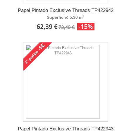
Papel Pintado Exclusive Threads TP422942
2
Superficie: 5.30 m
62,39 €
-15%
73,40 €
-5€
pedido
1°
Papel Pintado Exclusive Threads TP422943