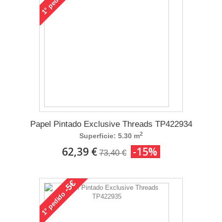
1°
Papel Pintado Exclusive Threads TP422934
2
Superficie: 5.30 m
62,39 €
-15%
73,40 €
-5€
pedido
1°