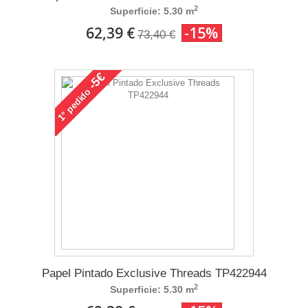
2
Superficie: 5.30 m
62,39 €
-15%
73,40 €
-5€
pedido
1°
Papel Pintado Exclusive Threads TP422944
2
Superficie: 5.30 m