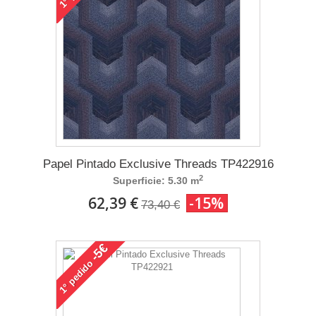
1°
Papel Pintado Exclusive Threads TP422916
2
Superficie: 5.30 m
62,39 €
-15%
73,40 €
-5€
pedido
1°