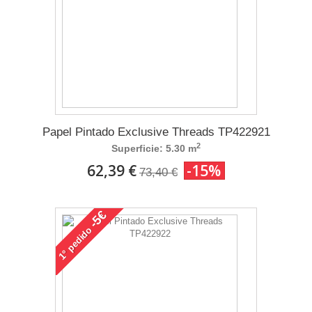
Papel Pintado Exclusive Threads TP422921
2
Superficie: 5.30 m
62,39 €
-15%
73,40 €
-5€
pedido
1°