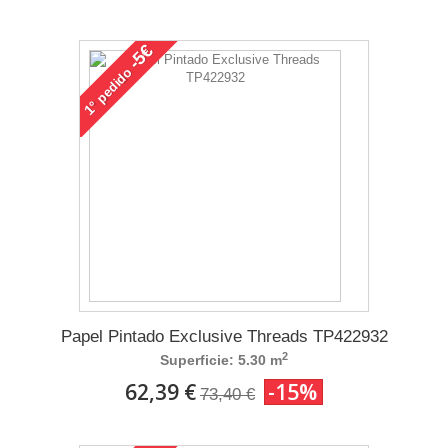
-5€
pedido
1°
Papel Pintado Exclusive Threads TP422932
2
Superficie: 5.30 m
62,39 €
-15%
73,40 €