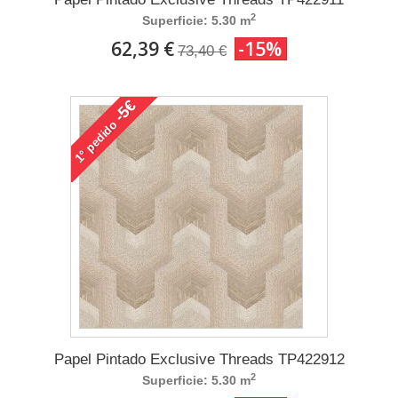
2
Superficie: 5.30 m
62,39 €
-15%
73,40 €
-5€
pedido
1°
Papel Pintado Exclusive Threads TP422912
2
Superficie: 5.30 m