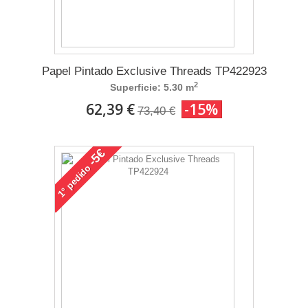
Papel Pintado Exclusive Threads TP422923
2
Superficie: 5.30 m
62,39 €
-15%
73,40 €
-5€
pedido
1°