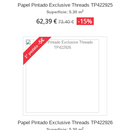
Papel Pintado Exclusive Threads TP422925
2
Superficie: 5.30 m
62,39 €
-15%
73,40 €
-5€
pedido
1°
Papel Pintado Exclusive Threads TP422926
2
Superficie: 5.30 m