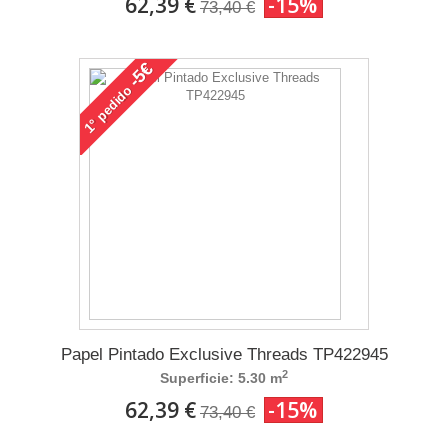
62,39 €
-15%
73,40 €
-5€
pedido
1°
Papel Pintado Exclusive Threads TP422945
2
Superficie: 5.30 m
62,39 €
-15%
73,40 €