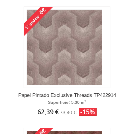
-5€
pedido
1°
Papel Pintado Exclusive Threads TP422914
2
Superficie: 5.30 m
62,39 €
-15%
73,40 €
-5€