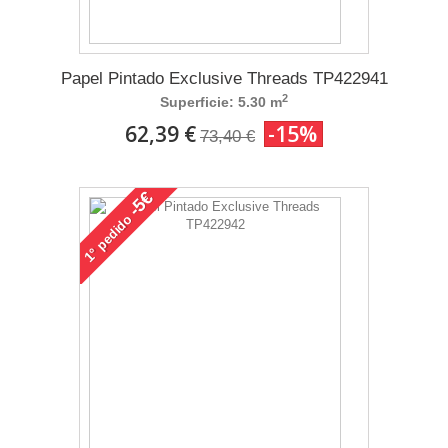
Papel Pintado Exclusive Threads TP422941
2
Superficie: 5.30 m
62,39 €
-15%
73,40 €
-5€
pedido
1°