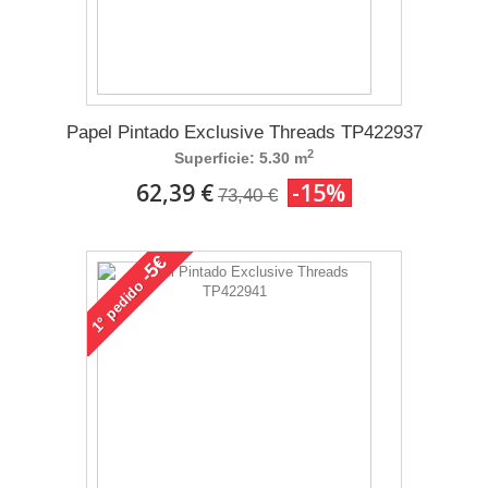
Papel Pintado Exclusive Threads TP422937
2
Superficie: 5.30 m
62,39 €
-15%
73,40 €
-5€
pedido
1°