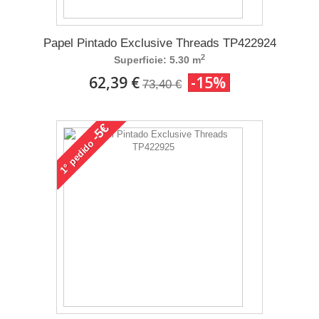
Papel Pintado Exclusive Threads TP422924
2
Superficie: 5.30 m
62,39 €
-15%
73,40 €
-5€
pedido
1°