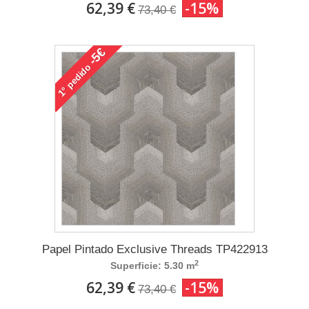
62,39 €
-15%
73,40 €
-5€
pedido
1°
Papel Pintado Exclusive Threads TP422913
2
Superficie: 5.30 m
62,39 €
-15%
73,40 €