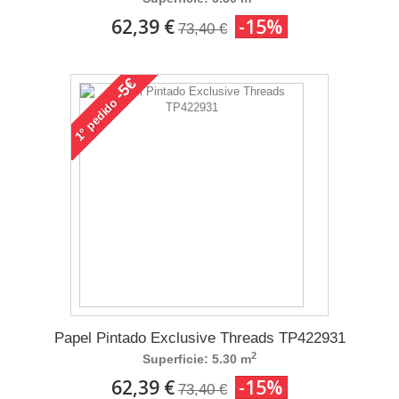
62,39 €
-15%
73,40 €
-5€
pedido
1°
Papel Pintado Exclusive Threads TP422931
2
Superficie: 5.30 m
62,39 €
-15%
73,40 €