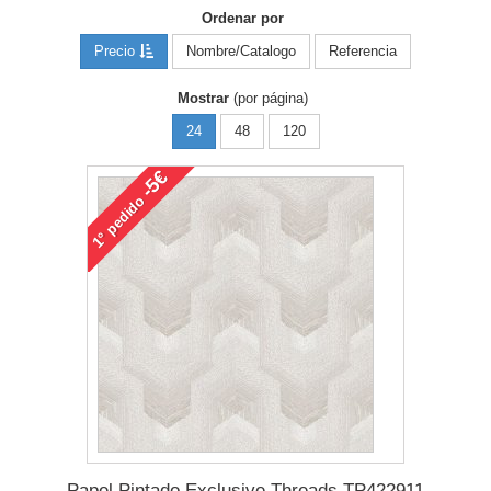
Ordenar por
Precio
Nombre/Catalogo
Referencia
Mostrar
(por página)
24
48
120
-5€
pedido
1°
Papel Pintado Exclusive Threads TP422911