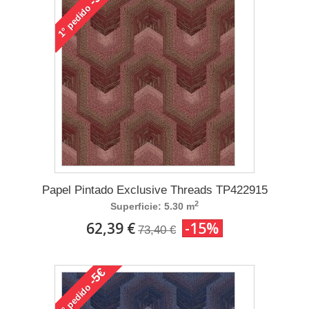
pedido
1°
Papel Pintado Exclusive Threads TP422915
2
Superficie: 5.30 m
62,39 €
-15%
73,40 €
-5€
pedido