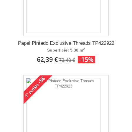
Papel Pintado Exclusive Threads TP422922
2
Superficie: 5.30 m
62,39 €
-15%
73,40 €
-5€
pedido
1°