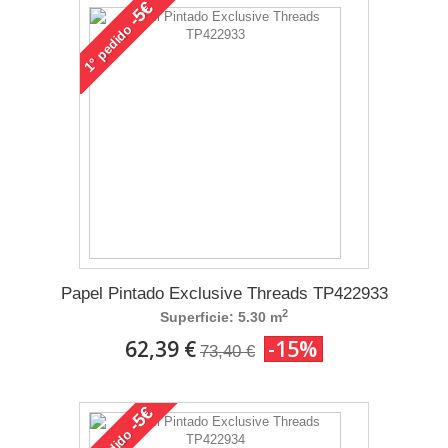
-5€
pedido
1°
Papel Pintado Exclusive Threads TP422933
2
Superficie: 5.30 m
62,39 €
-15%
73,40 €
-5€
pedido