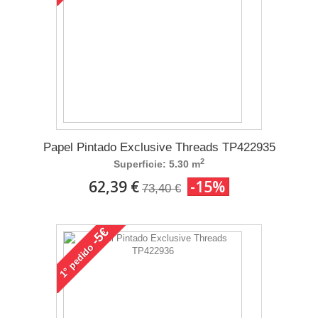
Papel Pintado Exclusive Threads TP422935
2
Superficie: 5.30 m
62,39 €
-15%
73,40 €
-5€
pedido
1°