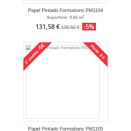
Papel Pintado Formations FM1104
2
Superficie: 5.62 m
131,58 €
-5%
138,50 €
-5€
Porte 0 €
pedido
1°
Papel Pintado Formations FM1105