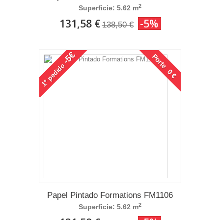
2
Superficie: 5.62 m
131,58 €
-5%
138,50 €
-5€
Porte 0 €
pedido
1°
Papel Pintado Formations FM1106
2
Superficie: 5.62 m