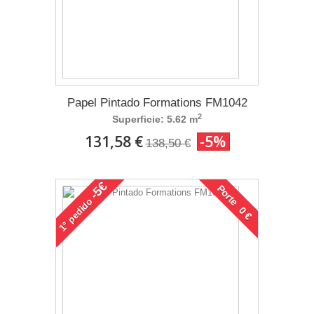
Papel Pintado Formations FM1042
2
Superficie: 5.62 m
131,58 €
-5%
138,50 €
-5€
Porte 0 €
pedido
1°