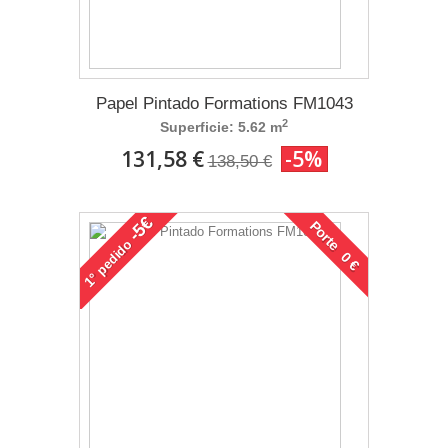
Papel Pintado Formations FM1043
2
Superficie: 5.62 m
131,58 €
-5%
138,50 €
-5€
Porte 0 €
pedido
1°