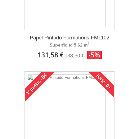
Papel Pintado Formations FM1102
2
Superficie: 5.62 m
131,58 €
-5%
138,50 €
-5€
Porte 0 €
pedido
1°