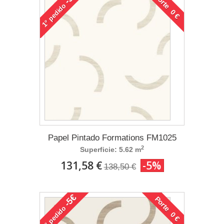
Porte 0 €
pedido
1°
Papel Pintado Formations FM1025
2
Superficie: 5.62 m
131,58 €
-5%
138,50 €
-5€
Porte 0 €
pedido