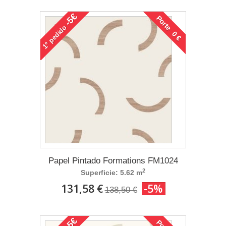
-5€
Porte 0 €
pedido
1°
Papel Pintado Formations FM1024
2
Superficie: 5.62 m
131,58 €
-5%
138,50 €
-5€