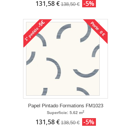
131,58 €
-5%
138,50 €
-5€
Porte 0 €
pedido
1°
Papel Pintado Formations FM1023
2
Superficie: 5.62 m
131,58 €
-5%
138,50 €