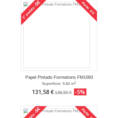
-5€
Porte 0 €
pedido
1°
Papel Pintado Formations FM1093
2
Superficie: 5.62 m
131,58 €
-5%
138,50 €
-5€
Porte 0 €
pedido