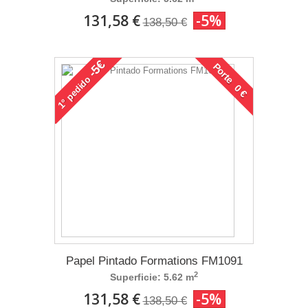
131,58 €
-5%
138,50 €
-5€
Porte 0 €
pedido
1°
Papel Pintado Formations FM1091
2
Superficie: 5.62 m
131,58 €
-5%
138,50 €