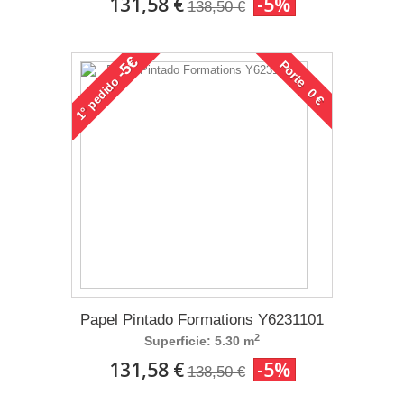
131,58 €
-5%
138,50 €
-5€
Porte 0 €
pedido
1°
Papel Pintado Formations Y6231101
2
Superficie: 5.30 m
131,58 €
-5%
138,50 €