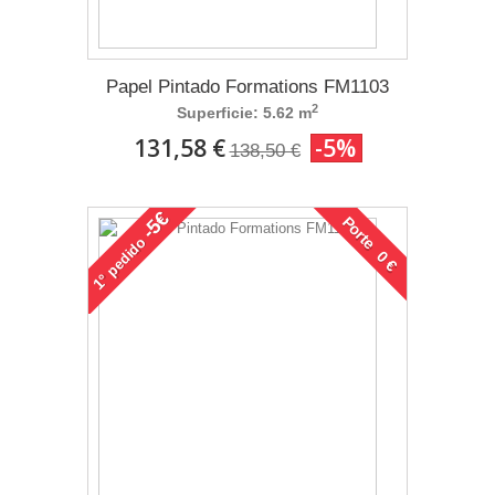
Papel Pintado Formations FM1103
2
Superficie: 5.62 m
131,58 €
-5%
138,50 €
-5€
Porte 0 €
pedido
1°