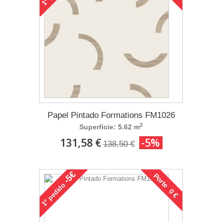
1°
Papel Pintado Formations FM1026
2
Superficie: 5.62 m
131,58 €
-5%
138,50 €
-5€
Porte 0 €
pedido
1°