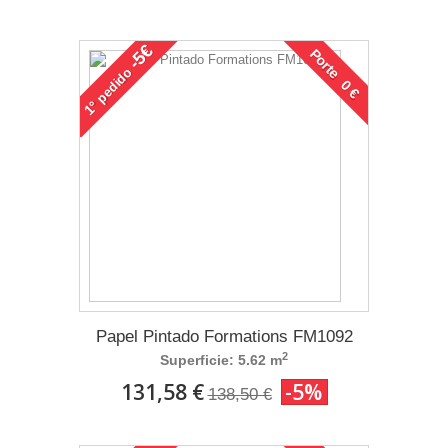
-5€
Porte 0 €
pedido
1°
Papel Pintado Formations FM1092
2
Superficie: 5.62 m
131,58 €
-5%
138,50 €