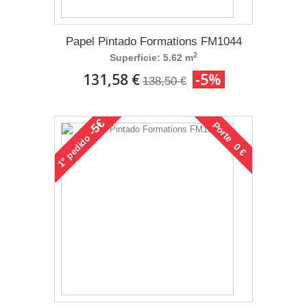
Papel Pintado Formations FM1044
2
Superficie: 5.62 m
131,58 €
-5%
138,50 €
-5€
Porte 0 €
pedido
1°