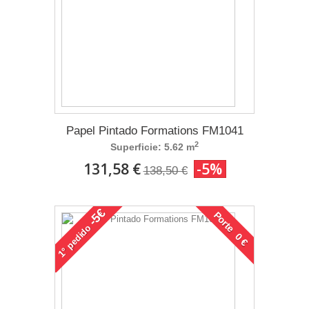
Papel Pintado Formations FM1041
2
Superficie: 5.62 m
131,58 €
-5%
138,50 €
-5€
Porte 0 €
pedido
1°