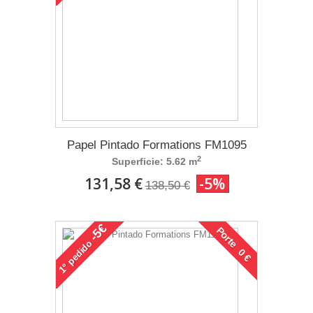
Papel Pintado Formations FM1095
2
Superficie: 5.62 m
131,58 €
-5%
138,50 €
-5€
Porte 0 €
pedido
1°