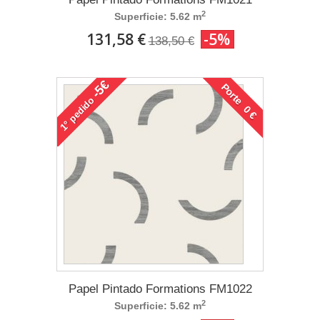
2
Superficie: 5.62 m
131,58 €
-5%
138,50 €
-5€
Porte 0 €
pedido
1°
Papel Pintado Formations FM1022
2
Superficie: 5.62 m