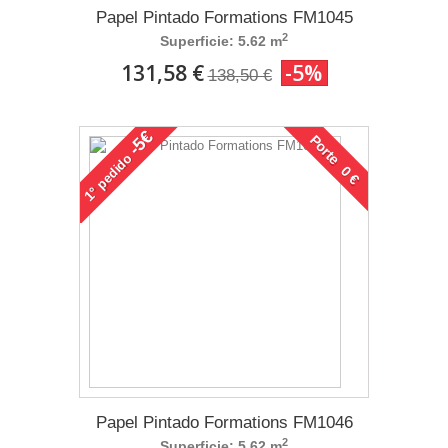
Papel Pintado Formations FM1045
2
Superficie: 5.62 m
131,58 €
-5%
138,50 €
-5€
Porte 0 €
pedido
1°
Papel Pintado Formations FM1046
2
Superficie: 5.62 m