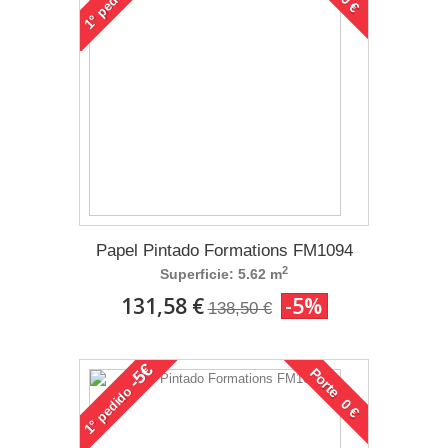
1°
Papel Pintado Formations FM1094
2
Superficie: 5.62 m
131,58 €
-5%
138,50 €
-5€
Porte 0 €
pedido
1°