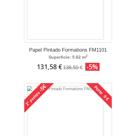
Papel Pintado Formations FM1101
2
Superficie: 5.62 m
131,58 €
-5%
138,50 €
-5€
Porte 0 €
pedido
1°