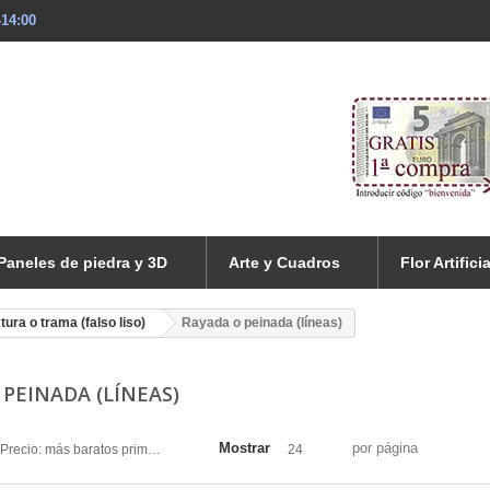
-14:00
Paneles de piedra y 3D
Arte y Cuadros
Flor Artificia
tura o trama (falso liso)
Rayada o peinada (líneas)
 PEINADA (LÍNEAS)
Mostrar
por página
Precio: más baratos primero
24