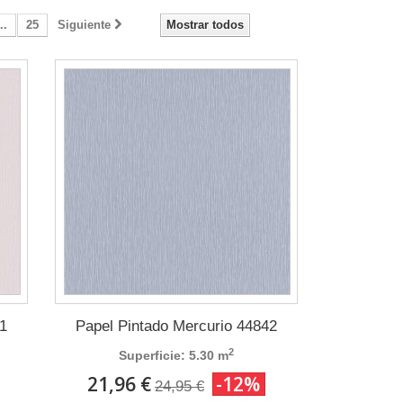
..
25
Siguiente
Mostrar todos
1
Papel Pintado Mercurio 44842
2
Superficie: 5.30 m
21,96 €
-12%
24,95 €