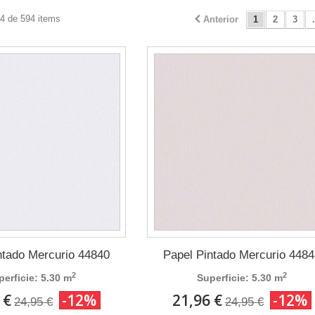
24 de 594 items
Anterior
1
2
3
.
ntado Mercurio 44840
Papel Pintado Mercurio 4484
2
2
perficie: 5.30 m
Superficie: 5.30 m
 €
-12%
21,96 €
-12%
24,95 €
24,95 €