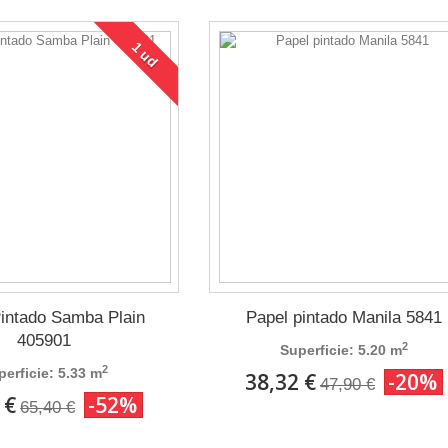
1 ud
intado Samba Plain
Papel pintado Manila 5841
405901
2
Superficie: 5.20 m
2
perficie: 5.33 m
38,32 €
-20%
47,90 €
 €
-52%
65,40 €