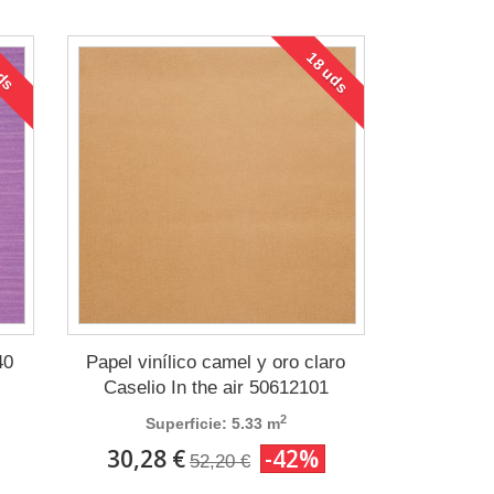
18 uds
uds
40
Papel vinílico camel y oro claro
Caselio In the air 50612101
2
Superficie: 5.33 m
30,28 €
-42%
52,20 €