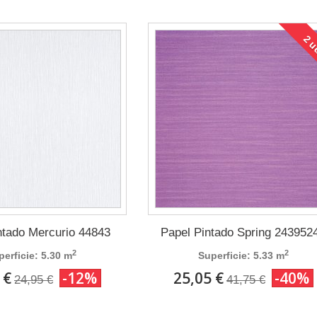
2 
ntado Mercurio 44843
Papel Pintado Spring 243952
2
2
perficie: 5.30 m
Superficie: 5.33 m
 €
-12%
25,05 €
-40%
24,95 €
41,75 €