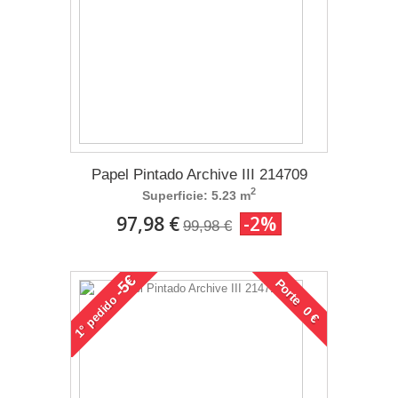
Papel Pintado Archive III 214709
2
Superficie: 5.23 m
97,98 €
-2%
99,98 €
-5€
Porte 0 €
pedido
1°