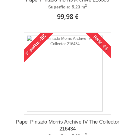
2
Superficie: 5.23 m
99,98 €
-5€
Porte 0 €
pedido
1°
Papel Pintado Morris Archive IV The Collector
216434
2