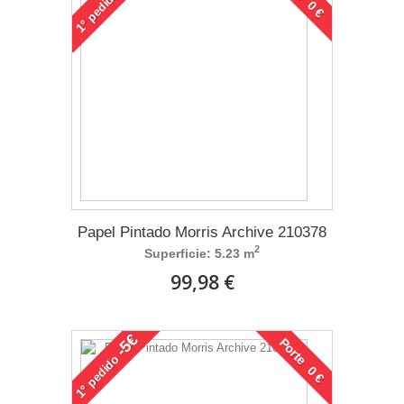
pedido
1°
Papel Pintado Morris Archive 210378
2
Superficie: 5.23 m
99,98 €
-5€
Porte 0 €
pedido
1°