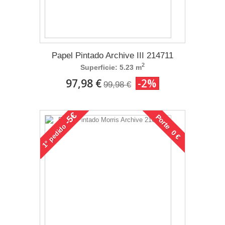
Papel Pintado Archive III 214711
2
Superficie: 5.23 m
97,98 €
-2%
99,98 €
-5€
Porte 0 €
pedido
1°