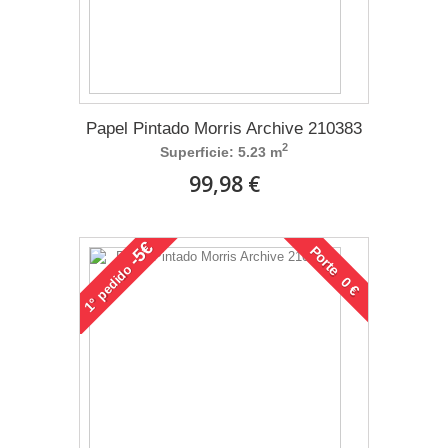
Papel Pintado Morris Archive 210383
2
Superficie: 5.23 m
99,98 €
-5€
Porte 0 €
pedido
1°