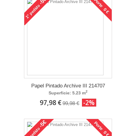
-5€
Porte 0 €
pedido
1°
Papel Pintado Archive III 214707
2
Superficie: 5.23 m
97,98 €
-2%
99,98 €
-5€
Porte 0 €
pedido