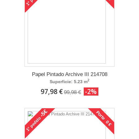
1°
Papel Pintado Archive III 214708
2
Superficie: 5.23 m
97,98 €
-2%
99,98 €
-5€
Porte 0 €
pedido
1°