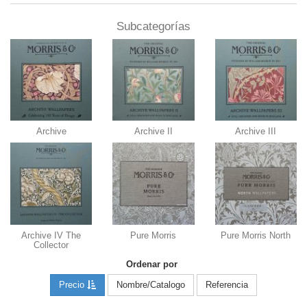
Subcategorías
Archive
Archive II
Archive III
Archive IV The
Pure Morris
Pure Morris North
Collector
Ordenar por
Precio
Nombre/Catalogo
Referencia