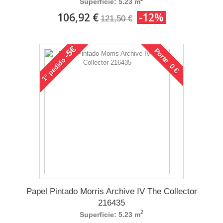
Superficie: 5.23 m
106,92 €
-12%
121,50 €
-5€
Porte 0 €
pedido
1°
Papel Pintado Morris Archive IV The Collector
216435
2
Superficie: 5.23 m