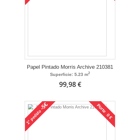
Papel Pintado Morris Archive 210381
2
Superficie: 5.23 m
99,98 €
-5€
Porte 0 €
pedido
1°