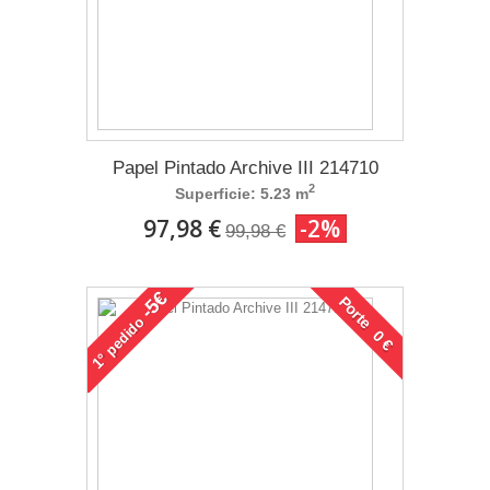
Papel Pintado Archive III 214710
2
Superficie: 5.23 m
97,98 €
-2%
99,98 €
-5€
Porte 0 €
pedido
1°