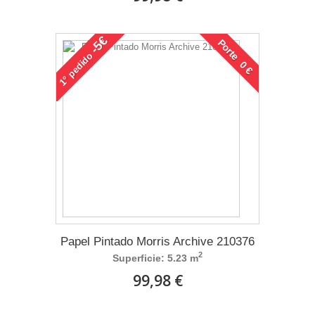
-5€
Porte 0 €
pedido
1°
Papel Pintado Morris Archive 210376
2
Superficie: 5.23 m
99,98 €