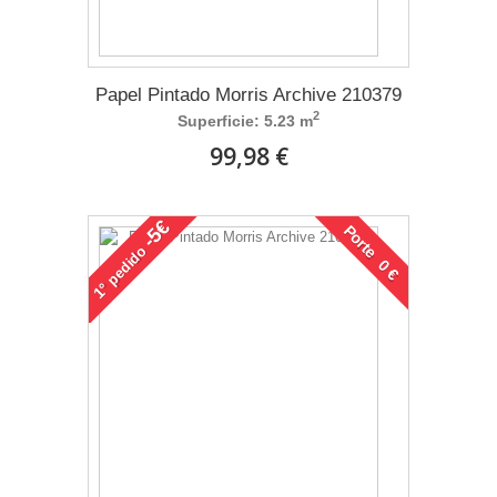
Papel Pintado Morris Archive 210379
2
Superficie: 5.23 m
99,98 €
-5€
Porte 0 €
pedido
1°