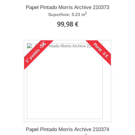
Papel Pintado Morris Archive 210373
2
Superficie: 5.23 m
99,98 €
-5€
Porte 0 €
pedido
1°
Papel Pintado Morris Archive 210374