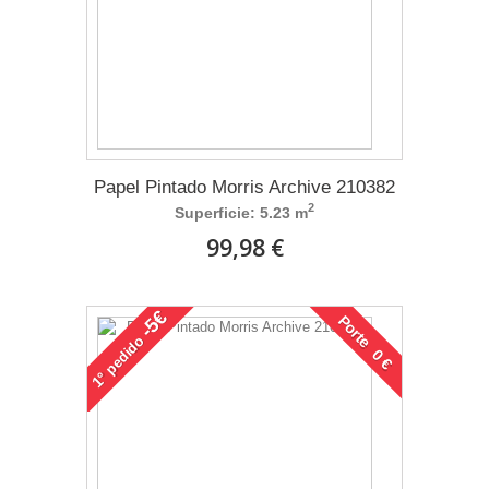
Papel Pintado Morris Archive 210382
2
Superficie: 5.23 m
99,98 €
-5€
Porte 0 €
pedido
1°