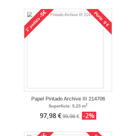
-5€
Porte 0 €
pedido
1°
Papel Pintado Archive III 214706
2
Superficie: 5.23 m
97,98 €
-2%
99,98 €