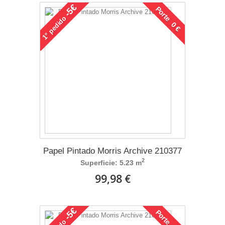
-5€
Porte 0 €
pedido
1°
Papel Pintado Morris Archive 210377
2
Superficie: 5.23 m
99,98 €
-5€
Porte 0 €