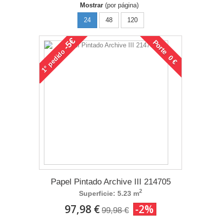
Mostrar
(por página)
24
48
120
-5€
Porte 0 €
pedido
1°
Papel Pintado Archive III 214705
2
Superficie: 5.23 m
97,98 €
-2%
99,98 €