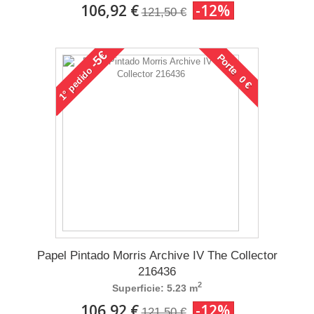
106,92 €
-12%
121,50 €
-5€
Porte 0 €
pedido
1°
Papel Pintado Morris Archive IV The Collector
216436
2
Superficie: 5.23 m
106,92 €
-12%
121,50 €