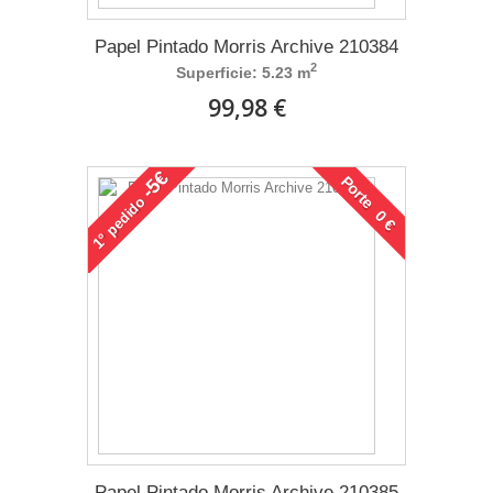
Papel Pintado Morris Archive 210384
2
Superficie: 5.23 m
99,98 €
-5€
Porte 0 €
pedido
1°
Papel Pintado Morris Archive 210385