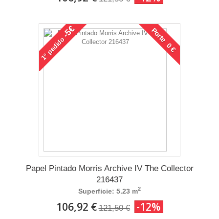
-5€
Porte 0 €
pedido
1°
Papel Pintado Morris Archive IV The Collector
216437
2
Superficie: 5.23 m
106,92 €
-12%
121,50 €