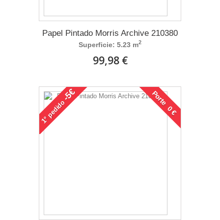
Papel Pintado Morris Archive 210380
2
Superficie: 5.23 m
99,98 €
-5€
Porte 0 €
pedido
1°