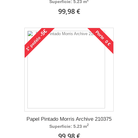
2
Superficie: 5.23 m
99,98 €
-5€
Porte 0 €
pedido
1°
Papel Pintado Morris Archive 210375
2
Superficie: 5.23 m
99,98 €