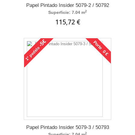
Papel Pintado Insider 5079-2 / 50792
2
Superficie: 7.04 m
115,72 €
-5€
Porte 0 €
pedido
1°
Papel Pintado Insider 5079-3 / 50793
2
Superficie: 7.04 m