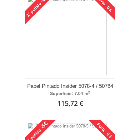
Porte 0 €
pedido
1°
Papel Pintado Insider 5078-4 / 50784
2
Superficie: 7.04 m
115,72 €
-5€
Porte 0 €
pedido