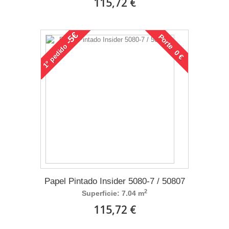
115,72 €
-5€
Porte 0 €
pedido
1°
Papel Pintado Insider 5080-7 / 50807
2
Superficie: 7.04 m
115,72 €