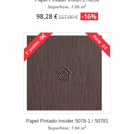
2
Superficie: 7.00 m
98,28 €
-16%
117,00 €
-5€
Porte 0 €
pedido
1°
Papel Pintado Insider 5078-1 / 50781
2
Superficie: 7.04 m