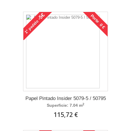
-5€
Porte 0 €
pedido
1°
Papel Pintado Insider 5079-5 / 50795
2
Superficie: 7.04 m
115,72 €