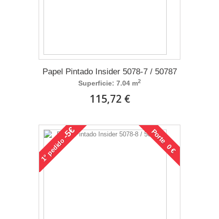
Papel Pintado Insider 5078-7 / 50787
2
Superficie: 7.04 m
115,72 €
-5€
Porte 0 €
pedido
1°