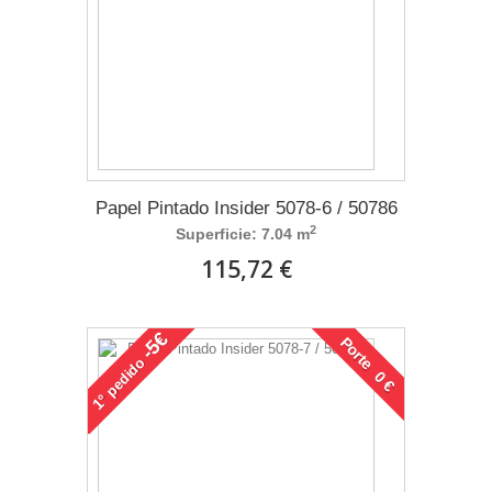
Papel Pintado Insider 5078-6 / 50786
2
Superficie: 7.04 m
115,72 €
-5€
Porte 0 €
pedido
1°