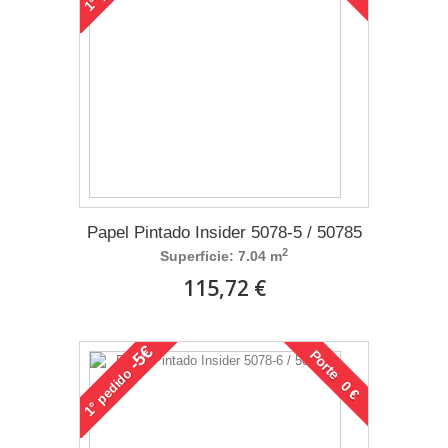
1°
Papel Pintado Insider 5078-5 / 50785
2
Superficie: 7.04 m
115,72 €
-5€
Porte 0 €
pedido
1°