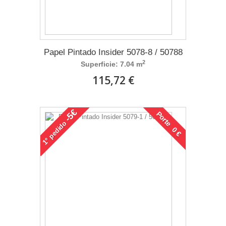
Papel Pintado Insider 5078-8 / 50788
2
Superficie: 7.04 m
115,72 €
-5€
Porte 0 €
pedido
1°