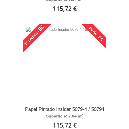
115,72 €
-5€
Porte 0 €
pedido
1°
Papel Pintado Insider 5079-4 / 50794
2
Superficie: 7.04 m
115,72 €