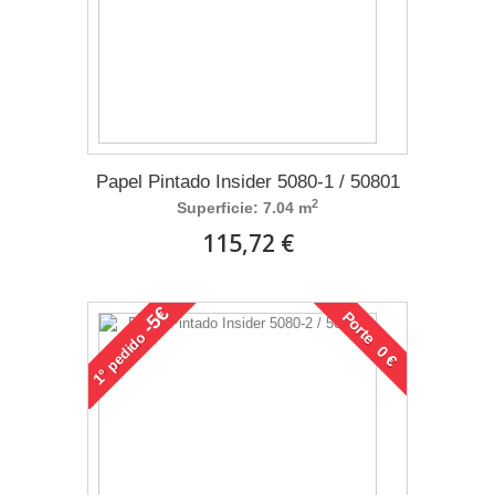
Papel Pintado Insider 5080-1 / 50801
2
Superficie: 7.04 m
115,72 €
-5€
Porte 0 €
pedido
1°