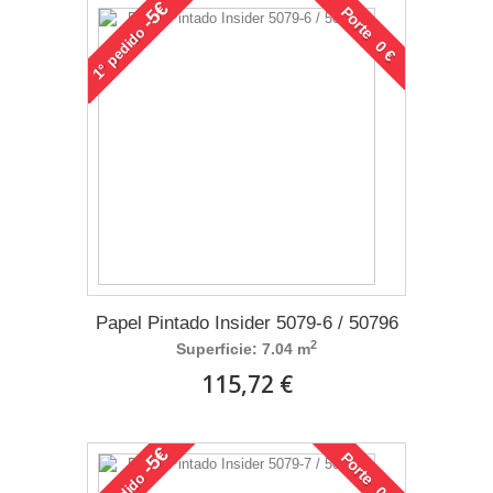
-5€
Porte 0 €
pedido
1°
Papel Pintado Insider 5079-6 / 50796
2
Superficie: 7.04 m
115,72 €
-5€
Porte 0 €
pedido