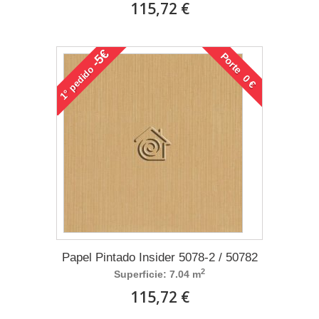
115,72 €
-5€
Porte 0 €
pedido
1°
Papel Pintado Insider 5078-2 / 50782
2
Superficie: 7.04 m
115,72 €