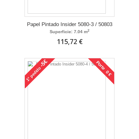
Papel Pintado Insider 5080-3 / 50803
2
Superficie: 7.04 m
115,72 €
-5€
Porte 0 €
pedido
1°