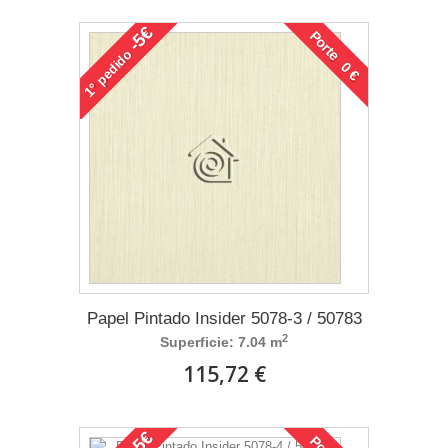
-5€
Porte 0 €
pedido
1°
Papel Pintado Insider 5078-3 / 50783
2
Superficie: 7.04 m
115,72 €
-5€