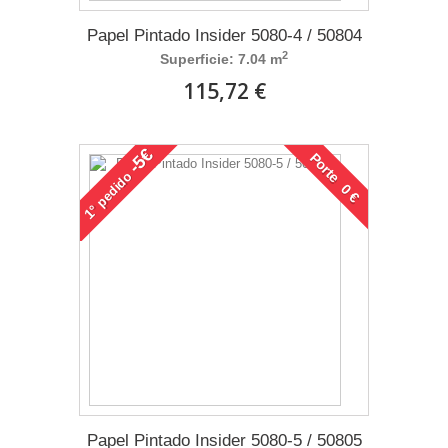
Papel Pintado Insider 5080-4 / 50804
2
Superficie: 7.04 m
115,72 €
-5€
Porte 0 €
pedido
1°
Papel Pintado Insider 5080-5 / 50805