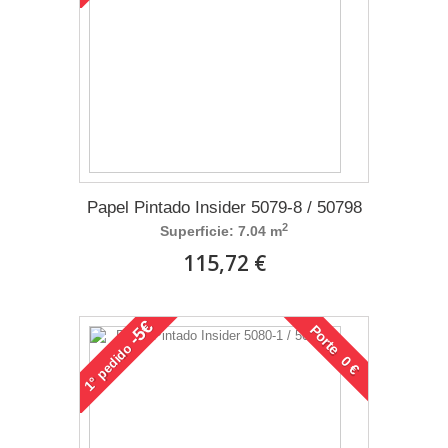
Papel Pintado Insider 5079-8 / 50798
2
Superficie: 7.04 m
115,72 €
-5€
Porte 0 €
pedido
1°