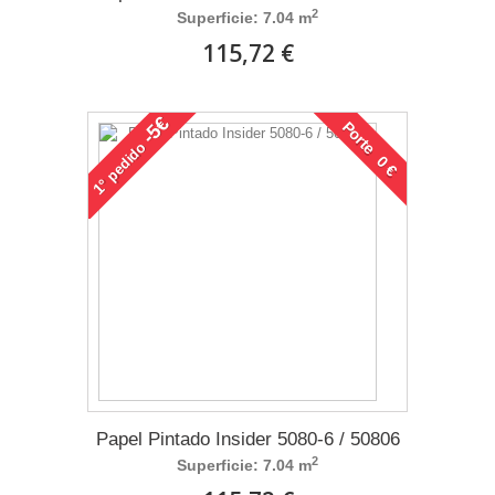
2
Superficie: 7.04 m
115,72 €
-5€
Porte 0 €
pedido
1°
Papel Pintado Insider 5080-6 / 50806
2
Superficie: 7.04 m