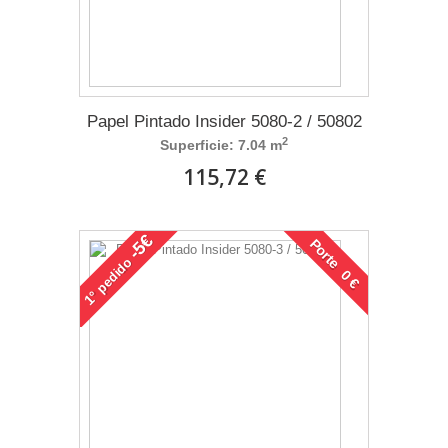
Papel Pintado Insider 5080-2 / 50802
2
Superficie: 7.04 m
115,72 €
-5€
Porte 0 €
pedido
1°