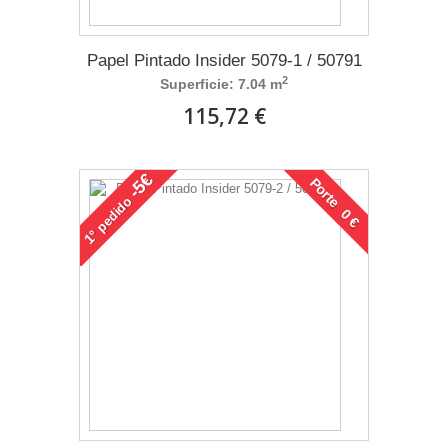
Papel Pintado Insider 5079-1 / 50791
2
Superficie: 7.04 m
115,72 €
-5€
Porte 0 €
pedido
1°