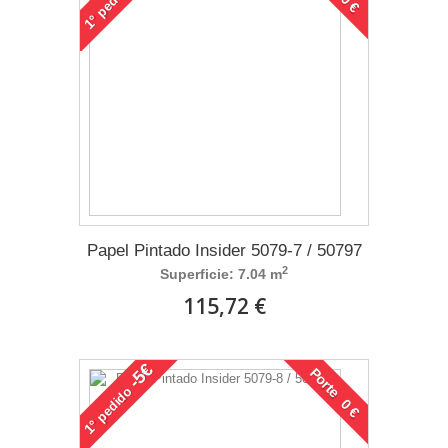
1°
Papel Pintado Insider 5079-7 / 50797
2
Superficie: 7.04 m
115,72 €
-5€
Porte 0 €
pedido
1°