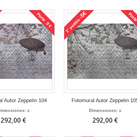
-5€
Porte 0 €
Porte
pedido
1°
l Autor Zeppelin 104
Fotomural Autor Zeppelin 10
imensiones: x
Dimensiones: x
292,00 €
292,00 €