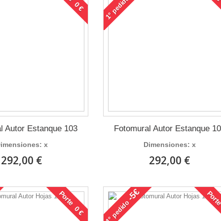
pedido
1°
l Autor Estanque 103
Fotomural Autor Estanque 1
imensiones: x
Dimensiones: x
292,00 €
292,00 €
-5€
Porte 0 €
Porte
pedido
1°