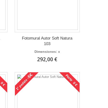
a
Fotomural Autor Soft Natura
103
Dimensiones: x
292,00 €
-5€
 0 €
Porte 0 €
pedido
1°