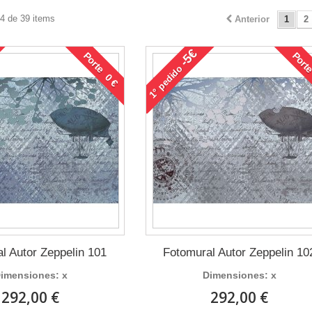
24 de 39 items
Anterior
1
2
-5€
Porte 0 €
Porte
pedido
1°
l Autor Zeppelin 101
Fotomural Autor Zeppelin 10
imensiones: x
Dimensiones: x
292,00 €
292,00 €