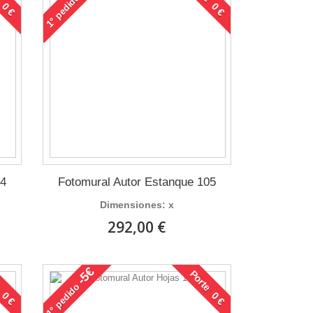
pedido
1°
04
Fotomural Autor Estanque 105
Dimensiones: x
292,00 €
-5€
 0 €
Porte 0 €
pedido
1°