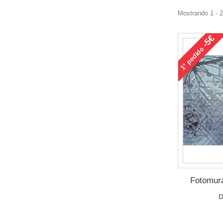
Mostrando 1 - 
-5€
pedido
1°
Fotomura
D