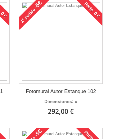
-5€
 0 €
Porte 0 €
pedido
1°
01
Fotomural Autor Estanque 102
Dimensiones: x
292,00 €
-5€
 0 €
Porte 0 €