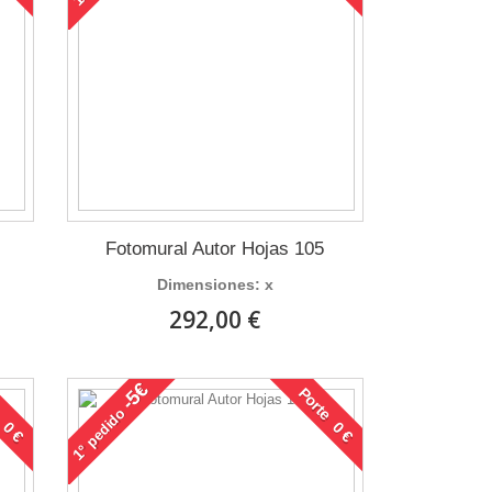
Fotomural Autor Hojas 105
Dimensiones: x
292,00 €
-5€
 0 €
Porte 0 €
pedido
1°