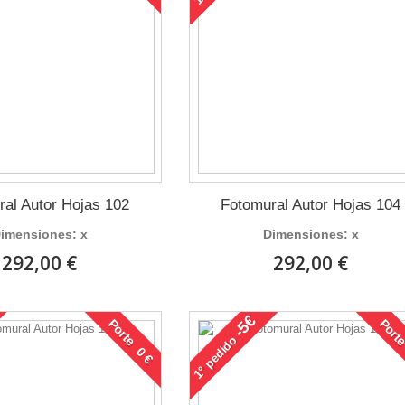
ral Autor Hojas 102
Fotomural Autor Hojas 104
imensiones: x
Dimensiones: x
292,00 €
292,00 €
-5€
Porte 0 €
Porte
pedido
1°