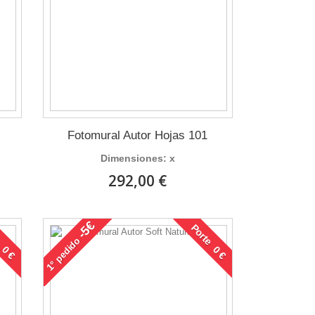
Fotomural Autor Hojas 101
Dimensiones: x
292,00 €
-5€
 0 €
Porte 0 €
pedido
1°