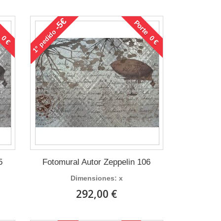
-5€
 0 €
Porte 0 €
pedido
1°
5
Fotomural Autor Zeppelin 106
Dimensiones: x
292,00 €