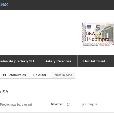
-14:00
eles de piedra y 3D
Arte y Cuadros
Flor Artificial
PF Fotomurales
De Autor
Natalia Aisa
AISA
Mostrar
por página
Precio: más baratos primero
24