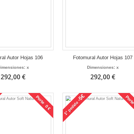
ral Autor Hojas 106
Fotomural Autor Hojas 107
imensiones: x
Dimensiones: x
292,00 €
292,00 €
-5€
Porte 0 €
Porte
pedido
1°