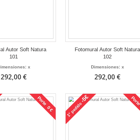
al Autor Soft Natura
Fotomural Autor Soft Natur
101
102
imensiones: x
Dimensiones: x
292,00 €
292,00 €
-5€
Porte 0 €
Porte
pedido
1°