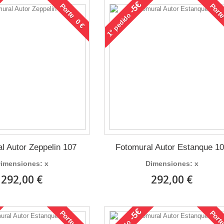
-5€
Porte 0 €
Porte
pedido
1°
l Autor Zeppelin 107
Fotomural Autor Estanque 1
imensiones: x
Dimensiones: x
292,00 €
292,00 €
-5€
Porte 0 €
Porte