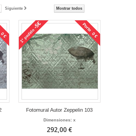
Siguiente
Mostrar todos
-5€
 0 €
Porte 0 €
pedido
1°
2
Fotomural Autor Zeppelin 103
Dimensiones: x
292,00 €