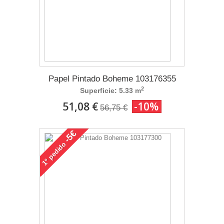
Papel Pintado Boheme 103176355
2
Superficie: 5.33 m
51,08 €
-10%
56,75 €
-5€
pedido
1°