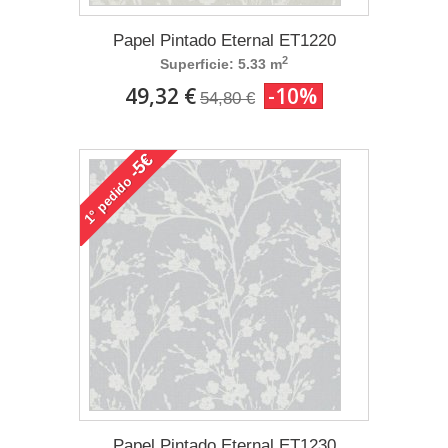
Papel Pintado Eternal ET1220
2
Superficie: 5.33 m
49,32 €
-10%
54,80 €
-5€
pedido
1°
Papel Pintado Eternal ET1230