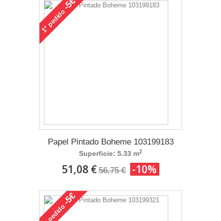
-5€
pedido
1°
Papel Pintado Boheme 103199183
2
Superficie: 5.33 m
51,08 €
-10%
56,75 €
-5€
pedido