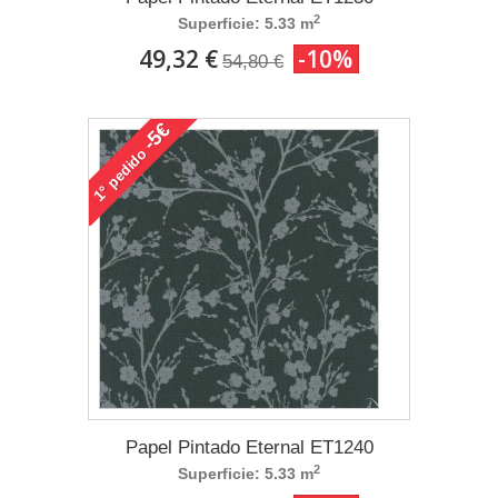
2
Superficie: 5.33 m
49,32 €
-10%
54,80 €
-5€
pedido
1°
Papel Pintado Eternal ET1240
2
Superficie: 5.33 m