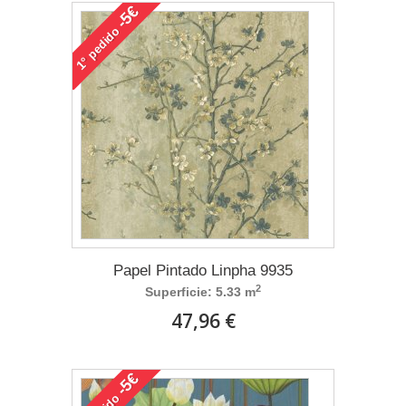
-5€
pedido
1°
Papel Pintado Linpha 9935
2
Superficie: 5.33 m
47,96 €
-5€