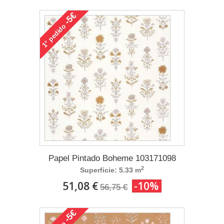
-5€
pedido
1°
Papel Pintado Boheme 103171098
2
Superficie: 5.33 m
51,08 €
-10%
56,75 €
-5€