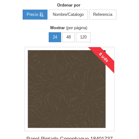
Ordenar por
Precio
Nombre/Catalogo
Referencia
Mostrar
(por página)
24
48
120
8 uds
Papel Pintado Copenhague 18401737