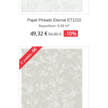
Papel Pintado Eternal ET1210
2
Superficie: 5.33 m
49,32 €
-10%
54,80 €
-5€
pedido
1°