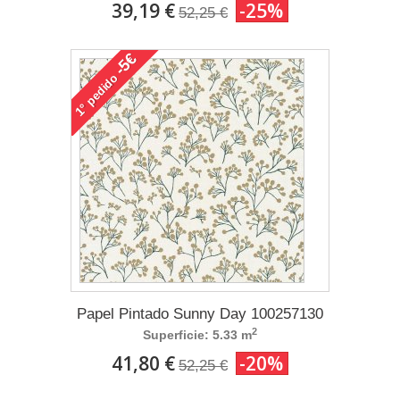
39,19 €
-25%
52,25 €
-5€
pedido
1°
Papel Pintado Sunny Day 100257130
2
Superficie: 5.33 m
41,80 €
-20%
52,25 €