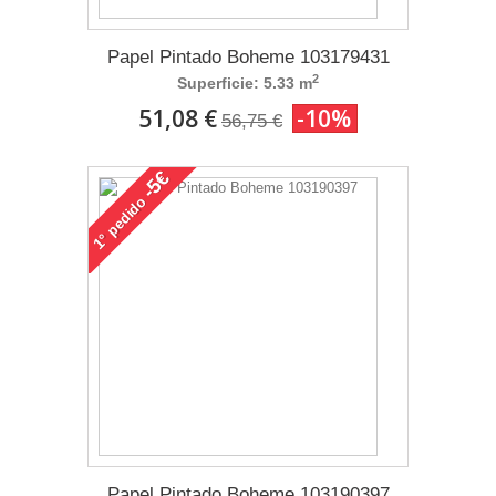
Papel Pintado Boheme 103179431
2
Superficie: 5.33 m
51,08 €
-10%
56,75 €
-5€
pedido
1°
Papel Pintado Boheme 103190397