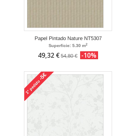
Papel Pintado Nature NT5307
2
Superficie: 5.30 m
49,32 €
-10%
54,80 €
-5€
pedido
1°