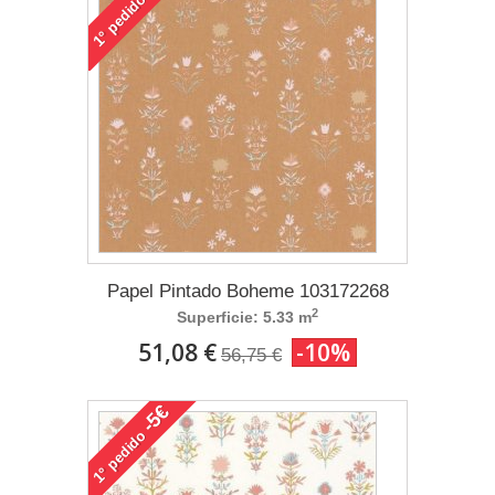
pedido
1°
Papel Pintado Boheme 103172268
2
Superficie: 5.33 m
51,08 €
-10%
56,75 €
-5€
pedido
1°