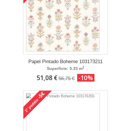
Papel Pintado Boheme 103173211
2
Superficie: 5.33 m
51,08 €
-10%
56,75 €
-5€
pedido
1°