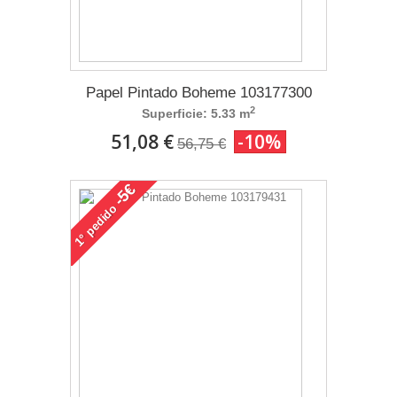
Papel Pintado Boheme 103177300
2
Superficie: 5.33 m
51,08 €
-10%
56,75 €
-5€
pedido
1°