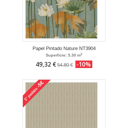
Papel Pintado Nature NT3904
2
Superficie: 5.30 m
49,32 €
-10%
54,80 €
-5€
pedido
1°