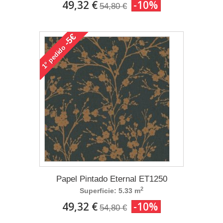
49,32 €
-10%
54,80 €
-5€
pedido
1°
Papel Pintado Eternal ET1250
2
Superficie: 5.33 m
49,32 €
-10%
54,80 €