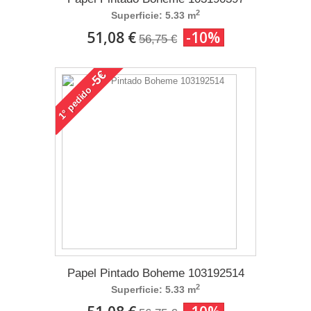
2
Superficie: 5.33 m
51,08 €
-10%
56,75 €
-5€
pedido
1°
Papel Pintado Boheme 103192514
2
Superficie: 5.33 m