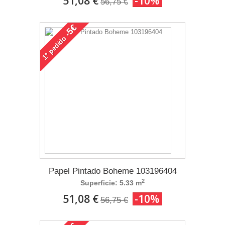
51,08 €
-10%
56,75 €
-5€
pedido
1°
Papel Pintado Boheme 103196404
2
Superficie: 5.33 m
51,08 €
-10%
56,75 €