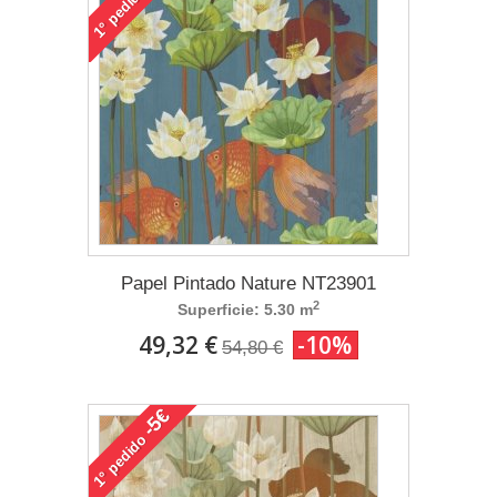
pedido
1°
Papel Pintado Nature NT23901
2
Superficie: 5.30 m
49,32 €
-10%
54,80 €
-5€
pedido
1°