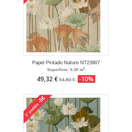
Papel Pintado Nature NT23907
2
Superficie: 5.30 m
49,32 €
-10%
54,80 €
-5€
pedido
1°