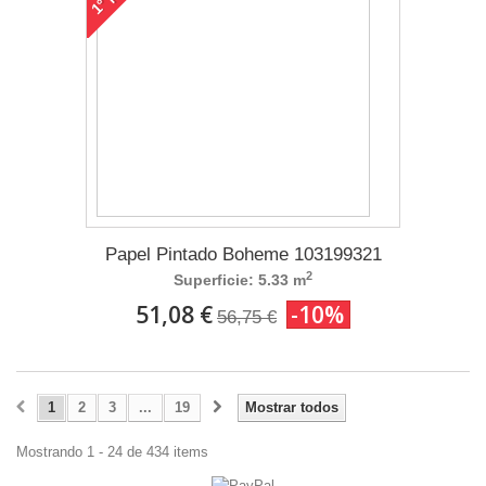
1°
Papel Pintado Boheme 103199321
2
Superficie: 5.33 m
51,08 €
-10%
56,75 €
1
2
3
...
19
Mostrar todos
Mostrando 1 - 24 de 434 items