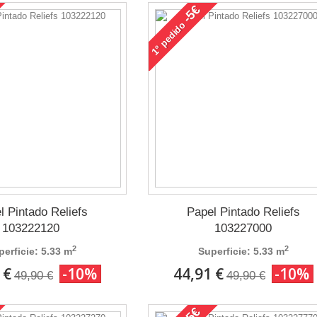
-5€
pedido
1°
l Pintado Reliefs
Papel Pintado Reliefs
103222120
103227000
2
2
perficie: 5.33 m
Superficie: 5.33 m
 €
-10%
44,91 €
-10%
49,90 €
49,90 €
-5€