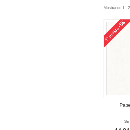
Mostrando 1 - 
-5€
pedido
1°
Pape
Su