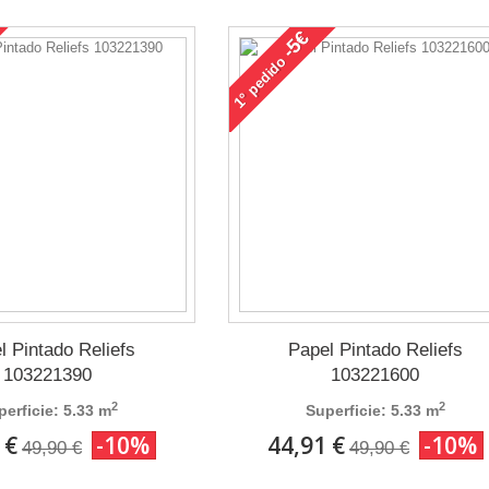
-5€
pedido
1°
l Pintado Reliefs
Papel Pintado Reliefs
103221390
103221600
2
2
perficie: 5.33 m
Superficie: 5.33 m
 €
-10%
44,91 €
-10%
49,90 €
49,90 €