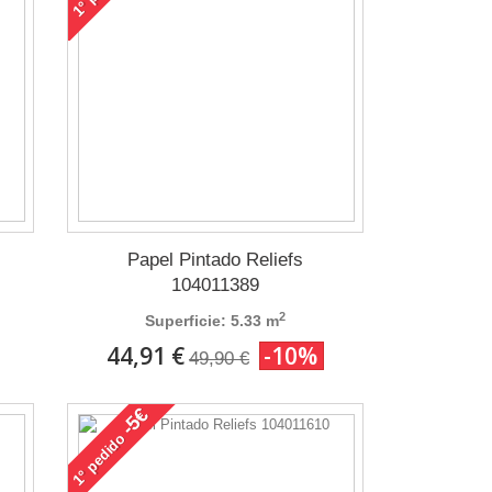
1°
Papel Pintado Reliefs
104011389
2
Superficie: 5.33 m
44,91 €
-10%
49,90 €
-5€
pedido
1°