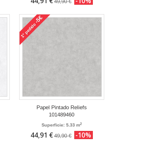
44,91 €
-10%
49,90 €
-5€
pedido
1°
Papel Pintado Reliefs
101489460
2
Superficie: 5.33 m
44,91 €
-10%
49,90 €