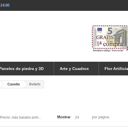
-14:00
Paneles de piedra y 3D
Arte y Cuadros
Flor Artificia
Caselio
Reliefs
Mostrar
por página
Precio: más baratos primero
24