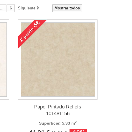
...
6
Siguiente
Mostrar todos
-5€
pedido
1°
Papel Pintado Reliefs
101481156
2
Superficie: 5.33 m