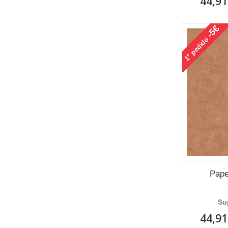
44,91
-5€
pedido
1°
Pape
Su
44,91