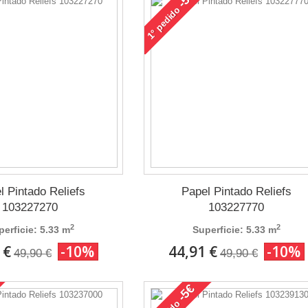
pedido
1°
l Pintado Reliefs
Papel Pintado Reliefs
103227270
103227770
2
2
perficie: 5.33 m
Superficie: 5.33 m
 €
-10%
44,91 €
-10%
49,90 €
49,90 €
-5€