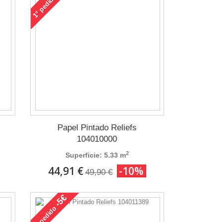
pedido
1°
Papel Pintado Reliefs
104010000
2
Superficie: 5.33 m
44,91 €
-10%
49,90 €
-5€
pedido