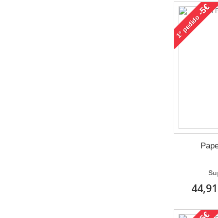
-5€
pedido
1°
Pape
Su
44,91
-5€