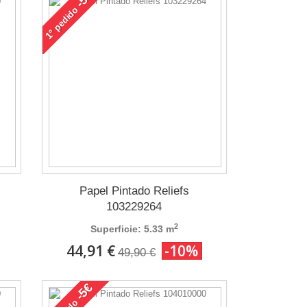
pedido
1°
Papel Pintado Reliefs
103229264
2
Superficie: 5.33 m
44,91 €
-10%
49,90 €
-5€