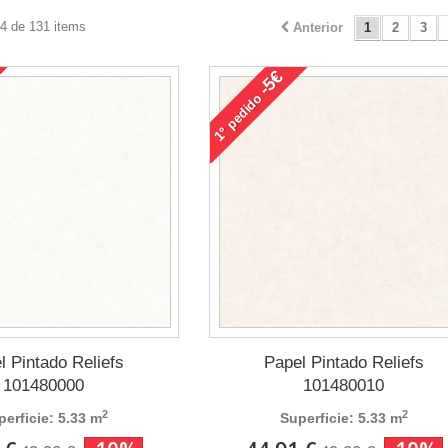
24 de 131 items
Anterior
1
2
3
-5€
pedido
1°
l Pintado Reliefs
Papel Pintado Reliefs
101480000
101480010
2
2
perficie: 5.33 m
Superficie: 5.33 m