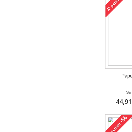
pedido
1°
Pape
Su
44,91
-5€
pedido