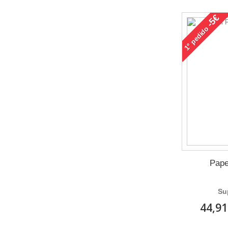
-5€
pedido
1°
Pape
Su
44,91