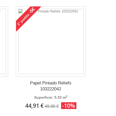
-5€
pedido
1°
Papel Pintado Reliefs
103222042
2
Superficie: 5.33 m
44,91 €
-10%
49,90 €