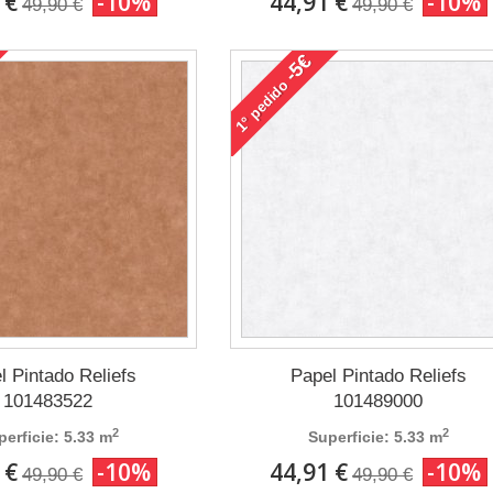
 €
-10%
44,91 €
-10%
49,90 €
49,90 €
-5€
pedido
1°
l Pintado Reliefs
Papel Pintado Reliefs
101483522
101489000
2
2
perficie: 5.33 m
Superficie: 5.33 m
 €
-10%
44,91 €
-10%
49,90 €
49,90 €