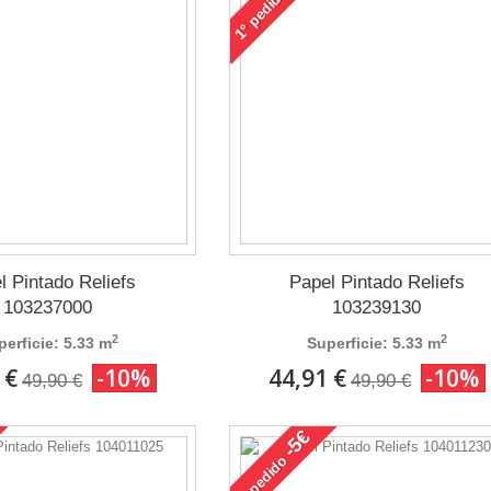
pedido
1°
l Pintado Reliefs
Papel Pintado Reliefs
103237000
103239130
2
2
perficie: 5.33 m
Superficie: 5.33 m
 €
-10%
44,91 €
-10%
49,90 €
49,90 €
-5€
pedido