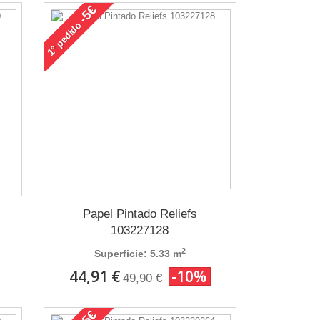
-5€
pedido
1°
Papel Pintado Reliefs
103227128
2
Superficie: 5.33 m
44,91 €
-10%
49,90 €
-5€