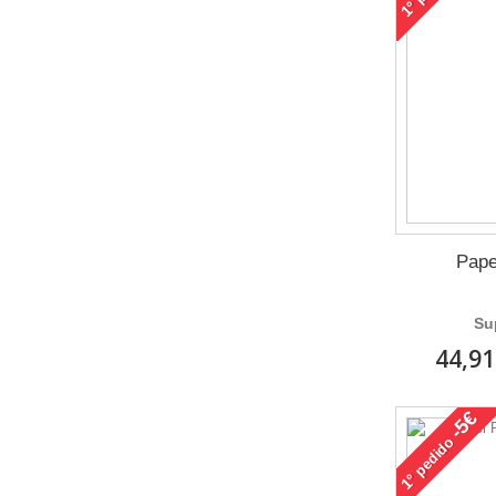
1°
Pape
Su
44,91
-5€
pedido
1°