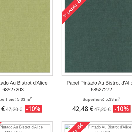
-5€
pedido
1°
ado Au Bistrot d'Alice
Papel Pintado Au Bistrot d'Ali
68527203
68527272
2
2
perficie: 5.33 m
Superficie: 5.33 m
 €
-10%
42,48 €
-10%
47,20 €
47,20 €
-5€