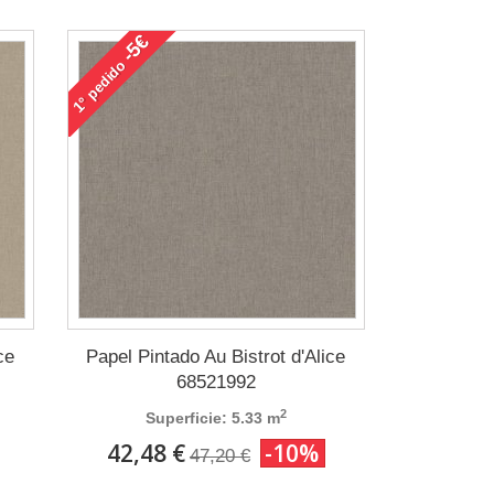
-5€
pedido
1°
ce
Papel Pintado Au Bistrot d'Alice
68521992
2
Superficie: 5.33 m
42,48 €
-10%
47,20 €