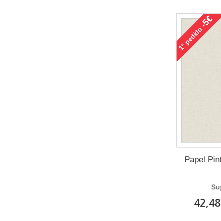
-5€
pedido
1°
Papel Pint
Su
42,48