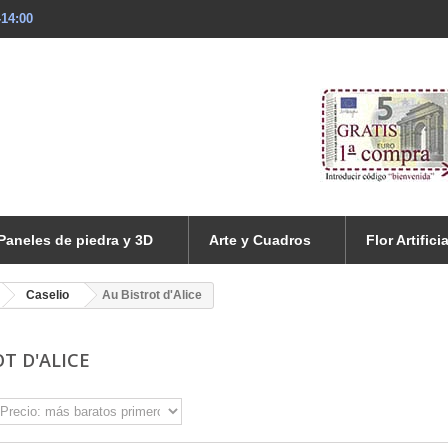
-14:00
Paneles de piedra y 3D
Arte y Cuadros
Flor Artificia
Caselio
Au Bistrot d'Alice
T D'ALICE