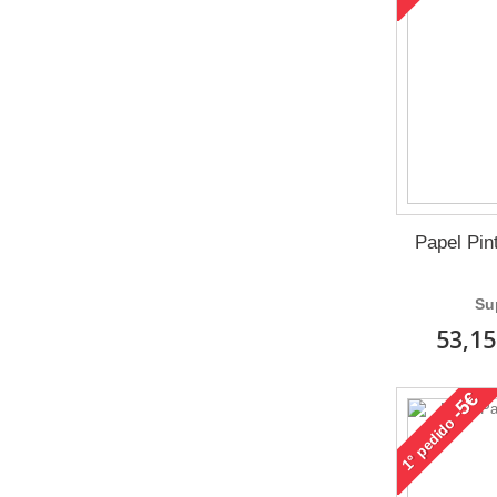
Papel Pint
Su
53,15
-5€
pedido
1°