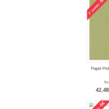
-5€
pedido
1°
Papel Pint
Su
42,48
-5€