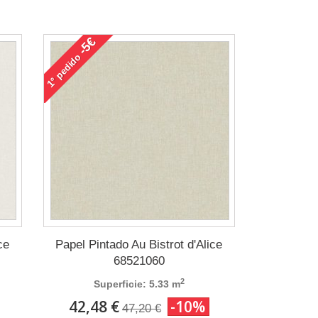
-5€
pedido
1°
ce
Papel Pintado Au Bistrot d'Alice
68521060
2
Superficie: 5.33 m
42,48 €
-10%
47,20 €