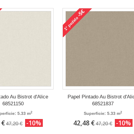
-5€
pedido
1°
ado Au Bistrot d'Alice
Papel Pintado Au Bistrot d'Ali
68521150
68521837
2
2
perficie: 5.33 m
Superficie: 5.33 m
 €
-10%
42,48 €
-10%
47,20 €
47,20 €