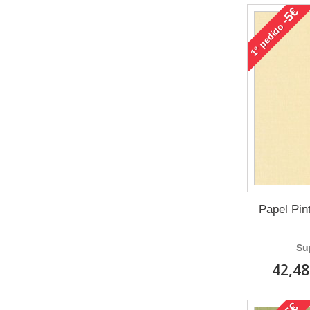
-5€
pedido
1°
Papel Pint
Su
42,48