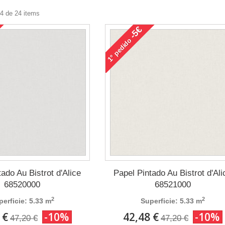
24 de 24 items
-5€
pedido
1°
ado Au Bistrot d'Alice
Papel Pintado Au Bistrot d'Ali
68520000
68521000
2
2
perficie: 5.33 m
Superficie: 5.33 m
 €
-10%
42,48 €
-10%
47,20 €
47,20 €