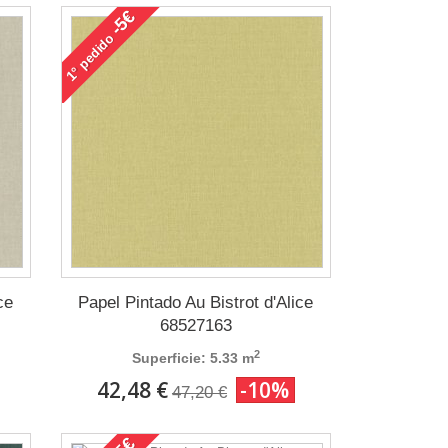
-5€
pedido
1°
ce
Papel Pintado Au Bistrot d'Alice
68527163
2
Superficie: 5.33 m
42,48 €
-10%
47,20 €