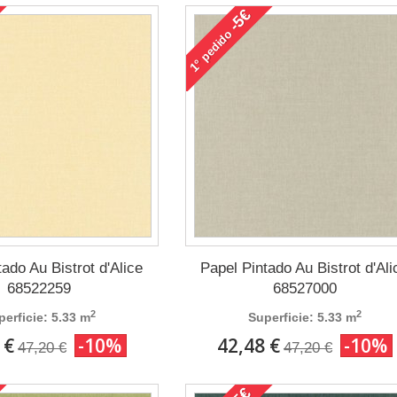
-5€
pedido
1°
ado Au Bistrot d'Alice
Papel Pintado Au Bistrot d'Ali
68522259
68527000
2
2
perficie: 5.33 m
Superficie: 5.33 m
 €
-10%
42,48 €
-10%
47,20 €
47,20 €