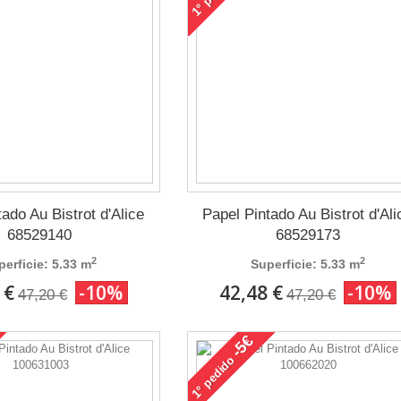
1°
ado Au Bistrot d'Alice
Papel Pintado Au Bistrot d'Ali
68529140
68529173
2
2
perficie: 5.33 m
Superficie: 5.33 m
 €
-10%
42,48 €
-10%
47,20 €
47,20 €
-5€
pedido
1°