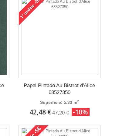
-5€
pedido
1°
ce
Papel Pintado Au Bistrot d'Alice
68527350
2
Superficie: 5.33 m
42,48 €
-10%
47,20 €
-5€