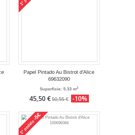
1°
ce
Papel Pintado Au Bistrot d'Alice
69632090
2
Superficie: 5.33 m
45,50 €
-10%
50,55 €
-5€
pedido
1°