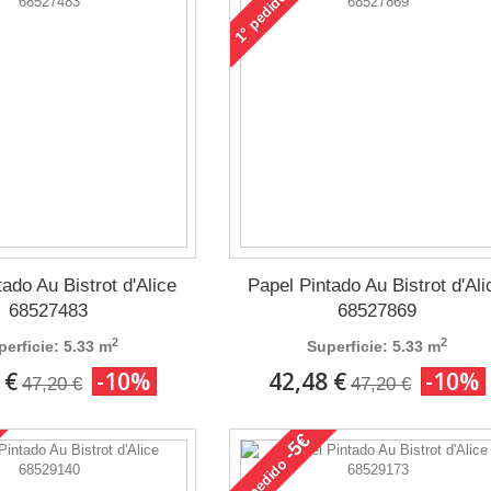
pedido
1°
ado Au Bistrot d'Alice
Papel Pintado Au Bistrot d'Ali
68527483
68527869
2
2
perficie: 5.33 m
Superficie: 5.33 m
 €
-10%
42,48 €
-10%
47,20 €
47,20 €
-5€
pedido