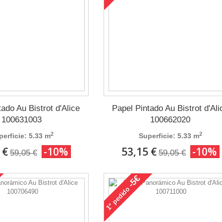
ado Au Bistrot d'Alice
Papel Pintado Au Bistrot d'Ali
100631003
100662020
2
2
perficie: 5.33 m
Superficie: 5.33 m
 €
-10%
53,15 €
-10%
59,05 €
59,05 €
-5€
pedido
1°