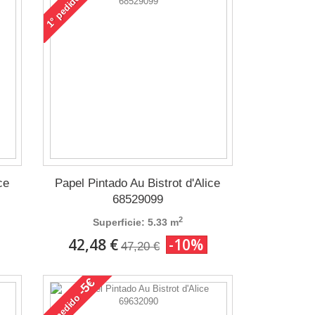
pedido
1°
ce
Papel Pintado Au Bistrot d'Alice
68529099
2
Superficie: 5.33 m
42,48 €
-10%
47,20 €
-5€
pedido