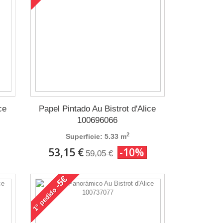
ce
Papel Pintado Au Bistrot d'Alice
100696066
2
Superficie: 5.33 m
53,15 €
-10%
59,05 €
-5€
pedido
1°