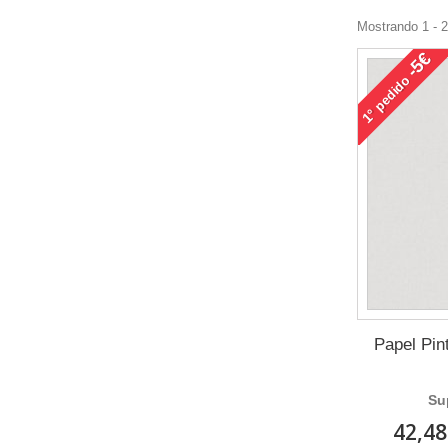
Mostrando 1 - 
-5€
pedido
1°
Papel Pint
Su
42,48