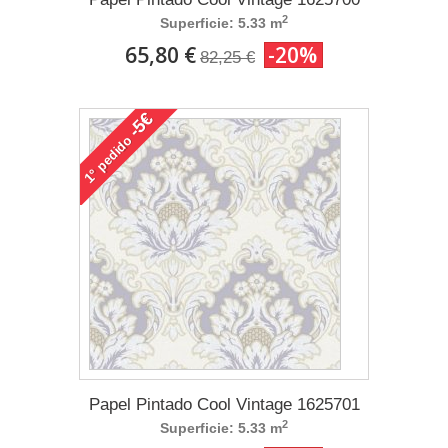
2
Superficie: 5.33 m
65,80 €
-20%
82,25 €
-5€
pedido
1°
Papel Pintado Cool Vintage 1625701
2
Superficie: 5.33 m