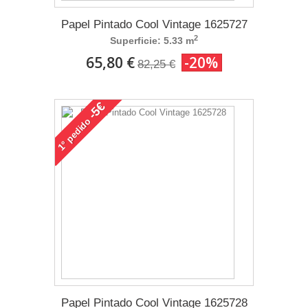
Papel Pintado Cool Vintage 1625727
2
Superficie: 5.33 m
65,80 €
-20%
82,25 €
-5€
pedido
1°
Papel Pintado Cool Vintage 1625728