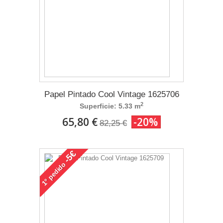
Papel Pintado Cool Vintage 1625706
2
Superficie: 5.33 m
65,80 €
-20%
82,25 €
-5€
pedido
1°