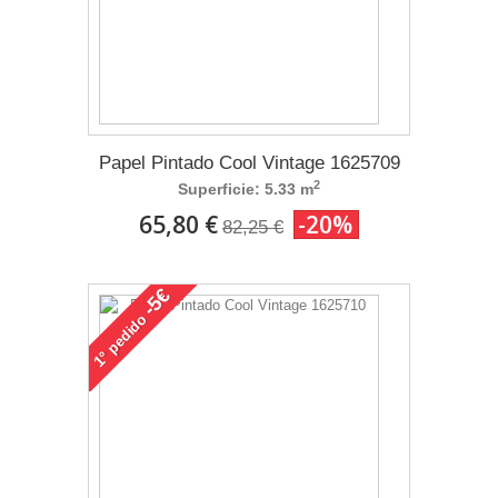
Papel Pintado Cool Vintage 1625709
2
Superficie: 5.33 m
65,80 €
-20%
82,25 €
-5€
pedido
1°