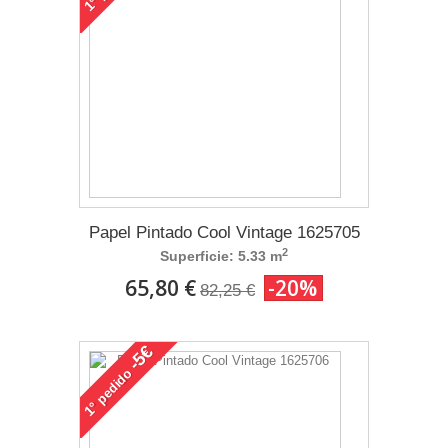
1°
Papel Pintado Cool Vintage 1625705
2
Superficie: 5.33 m
65,80 €
-20%
82,25 €
-5€
pedido
1°