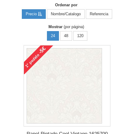
Ordenar por
Precio
Nombre/Catalogo
Referencia
Mostrar
(por página)
24
48
120
-5€
pedido
1°
Papel Pintado Cool Vintage 1625700