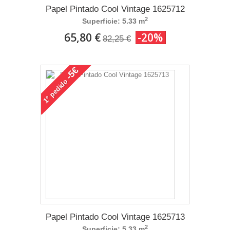
Papel Pintado Cool Vintage 1625712
2
Superficie: 5.33 m
65,80 €
-20%
82,25 €
-5€
pedido
1°
Papel Pintado Cool Vintage 1625713
2
Superficie: 5.33 m