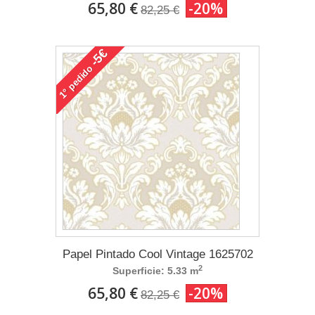
65,80 €
-20%
82,25 €
-5€
pedido
1°
Papel Pintado Cool Vintage 1625702
2
Superficie: 5.33 m
65,80 €
-20%
82,25 €