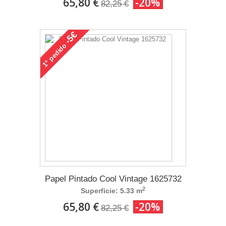
65,80 €
-20%
82,25 €
-5€
pedido
1°
Papel Pintado Cool Vintage 1625732
2
Superficie: 5.33 m
65,80 €
-20%
82,25 €