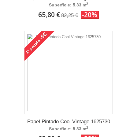
2
Superficie: 5.33 m
65,80 €
-20%
82,25 €
-5€
pedido
1°
Papel Pintado Cool Vintage 1625730
2
Superficie: 5.33 m