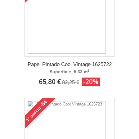
Papel Pintado Cool Vintage 1625722
2
Superficie: 5.33 m
65,80 €
-20%
82,25 €
-5€
pedido
1°