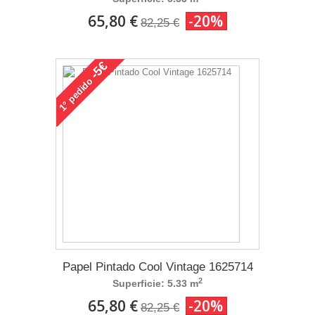
65,80 €
-20%
82,25 €
-5€
pedido
1°
Papel Pintado Cool Vintage 1625714
2
Superficie: 5.33 m
65,80 €
-20%
82,25 €