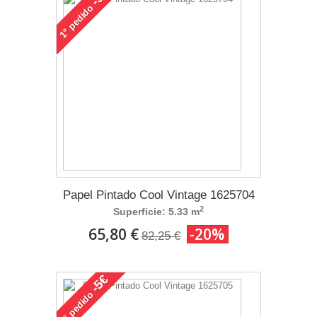
pedido
1°
Papel Pintado Cool Vintage 1625704
2
Superficie: 5.33 m
65,80 €
-20%
82,25 €
-5€
pedido