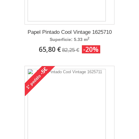
Papel Pintado Cool Vintage 1625710
2
Superficie: 5.33 m
65,80 €
-20%
82,25 €
-5€
pedido
1°