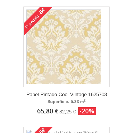
-5€
pedido
1°
Papel Pintado Cool Vintage 1625703
2
Superficie: 5.33 m
65,80 €
-20%
82,25 €
-5€