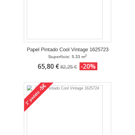
Papel Pintado Cool Vintage 1625723
2
Superficie: 5.33 m
65,80 €
-20%
82,25 €
-5€
pedido
1°