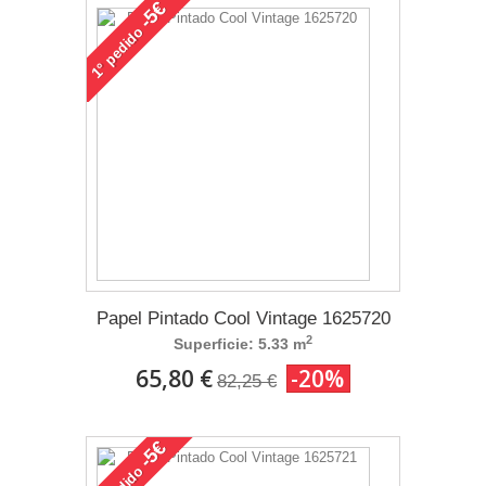
-5€
pedido
1°
Papel Pintado Cool Vintage 1625720
2
Superficie: 5.33 m
65,80 €
-20%
82,25 €
-5€
pedido