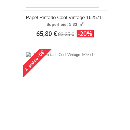
Papel Pintado Cool Vintage 1625711
2
Superficie: 5.33 m
65,80 €
-20%
82,25 €
-5€
pedido
1°