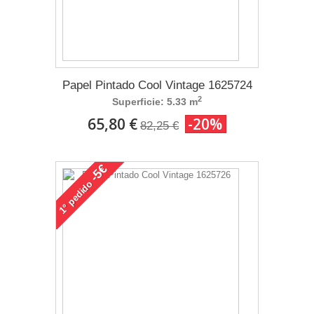
Papel Pintado Cool Vintage 1625724
2
Superficie: 5.33 m
65,80 €
-20%
82,25 €
-5€
pedido
1°