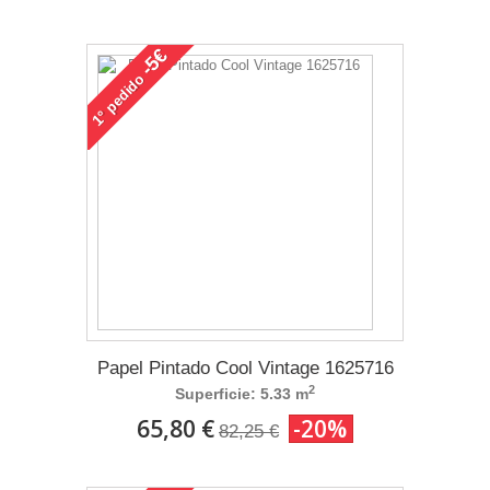
-5€
pedido
1°
Papel Pintado Cool Vintage 1625716
2
Superficie: 5.33 m
65,80 €
-20%
82,25 €