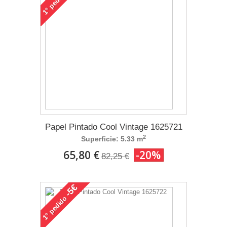
1°
Papel Pintado Cool Vintage 1625721
2
Superficie: 5.33 m
65,80 €
-20%
82,25 €
-5€
pedido
1°