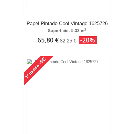
Papel Pintado Cool Vintage 1625726
2
Superficie: 5.33 m
65,80 €
-20%
82,25 €
-5€
pedido
1°