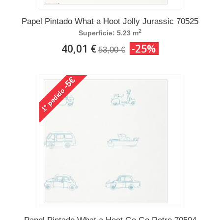
Papel Pintado What a Hoot Jolly Jurassic 70525
2
Superficie: 5.23 m
40,01 €
-25%
53,00 €
-5€
pedido
1°