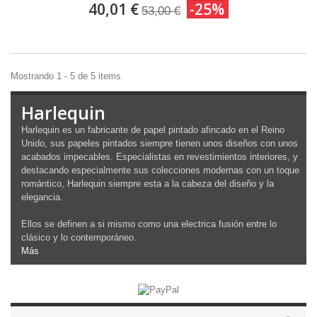
40,01 €
-25%
53,00 €
Mostrando 1 - 5 de 5 items
Harlequin
Harlequin es un fabricante de papel pintado afincado en el Reino
Unido, sus papeles pintados siempre tienen unos diseños con unos
acabados impecables. Especialistas en revestimientos interiores, y
destacando especialmente sus colecciones modernas con un toque
romántico, Harlequin siempre esta a la cabeza del diseño y la
elegancia.
Ellos se definen a si mismo como una electrica fusión entre lo
clásico y lo contemporáneo.
Más