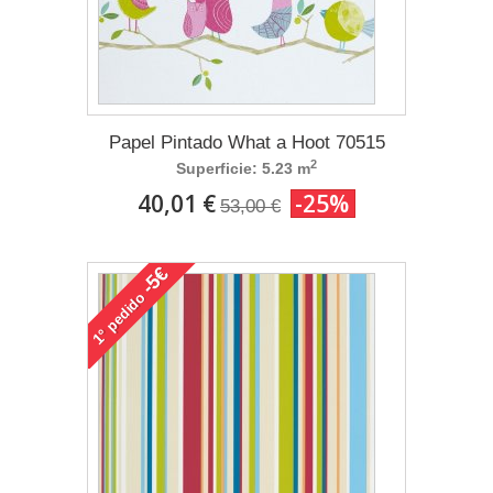
Papel Pintado What a Hoot 70515
2
Superficie: 5.23 m
40,01 €
-25%
53,00 €
-5€
pedido
1°