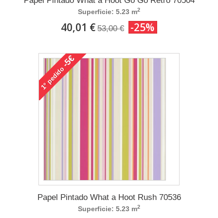
Papel Pintado What a Hoot Go Go Retro 70504
2
Superficie: 5.23 m
40,01 €
-25%
53,00 €
-5€
pedido
1°
Papel Pintado What a Hoot Rush 70536
2
Superficie: 5.23 m