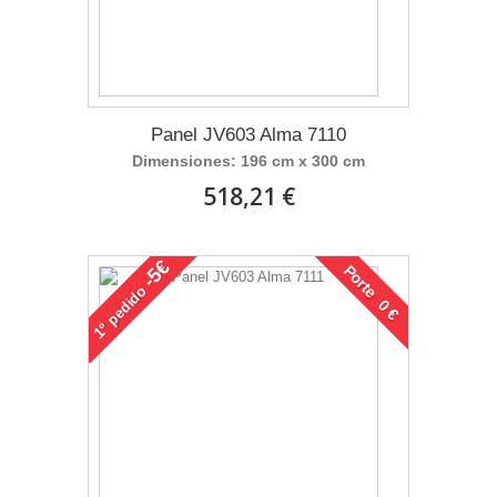
Panel JV603 Alma 7110
Dimensiones: 196 cm x 300 cm
518,21 €
-5€
Porte 0 €
pedido
1°