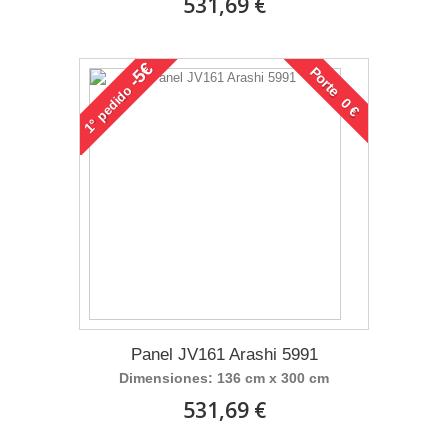
531,69 €
-5€
Porte 0 €
pedido
1°
Panel JV161 Arashi 5991
Dimensiones: 136 cm x 300 cm
531,69 €