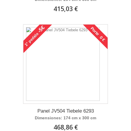
415,03 €
-5€
Porte 0 €
pedido
1°
Panel JV504 Tiebele 6293
Dimensiones: 174 cm x 300 cm
468,86 €