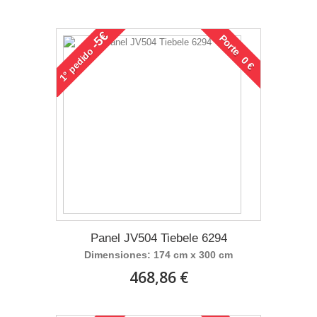
-5€
Porte 0 €
pedido
1°
Panel JV504 Tiebele 6294
Dimensiones: 174 cm x 300 cm
468,86 €