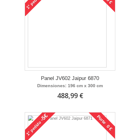
1°
Panel JV602 Jaipur 6870
Dimensiones: 196 cm x 300 cm
488,99 €
-5€
Porte 0 €
pedido
1°