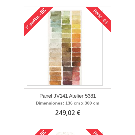
-5€
Porte 0 €
pedido
1°
Panel JV141 Atelier 5381
Dimensiones: 136 cm x 300 cm
249,02 €
-5€