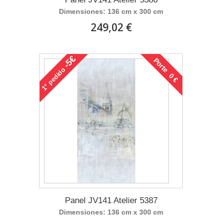
Dimensiones: 136 cm x 300 cm
249,02 €
-5€
Porte 0 €
pedido
1°
Panel JV141 Atelier 5387
Dimensiones: 136 cm x 300 cm