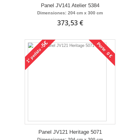
Panel JV141 Atelier 5384
Dimensiones: 204 cm x 300 cm
373,53 €
-5€
Porte 0 €
pedido
1°
Panel JV121 Heritage 5071
Dimensiones: 204 cm x 300 cm