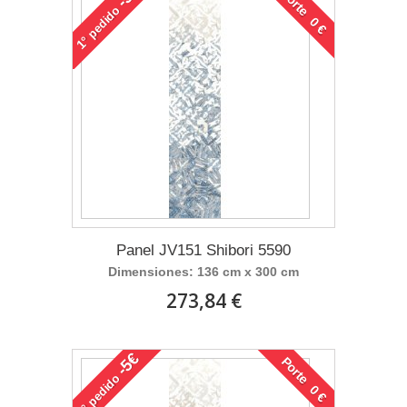
Porte 0 €
pedido
1°
Panel JV151 Shibori 5590
Dimensiones: 136 cm x 300 cm
273,84 €
-5€
Porte 0 €
pedido