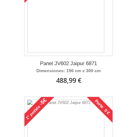
Panel JV602 Jaipur 6871
Dimensiones: 196 cm x 300 cm
488,99 €
-5€
Porte 0 €
pedido
1°