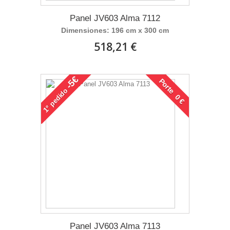
Panel JV603 Alma 7112
Dimensiones: 196 cm x 300 cm
518,21 €
-5€
Porte 0 €
pedido
1°
Panel JV603 Alma 7113