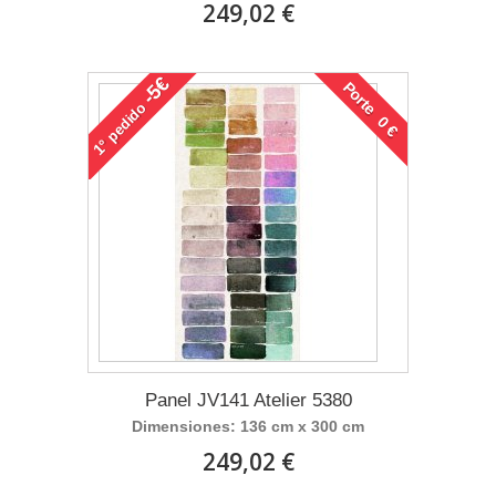
249,02 €
-5€
Porte 0 €
pedido
1°
Panel JV141 Atelier 5380
Dimensiones: 136 cm x 300 cm
249,02 €