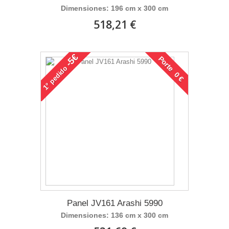
Dimensiones: 196 cm x 300 cm
518,21 €
-5€
Porte 0 €
pedido
1°
Panel JV161 Arashi 5990
Dimensiones: 136 cm x 300 cm