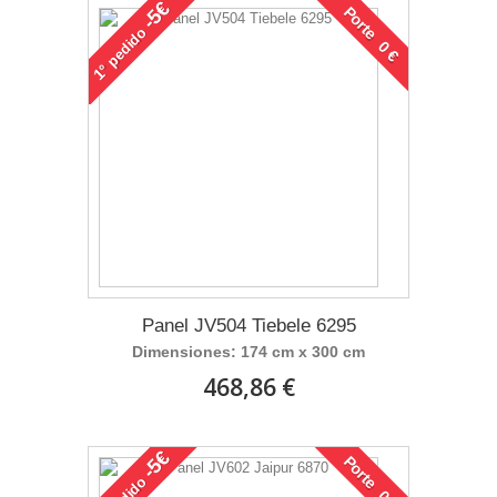
-5€
Porte 0 €
pedido
1°
Panel JV504 Tiebele 6295
Dimensiones: 174 cm x 300 cm
468,86 €
-5€
Porte 0 €
pedido