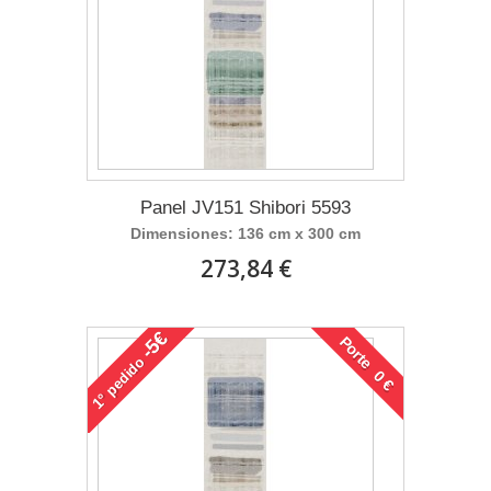
Panel JV151 Shibori 5593
Dimensiones: 136 cm x 300 cm
273,84 €
-5€
Porte 0 €
pedido
1°