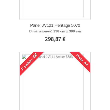
Panel JV121 Heritage 5070
Dimensiones: 136 cm x 300 cm
298,87 €
-5€
Porte 0 €
pedido
1°