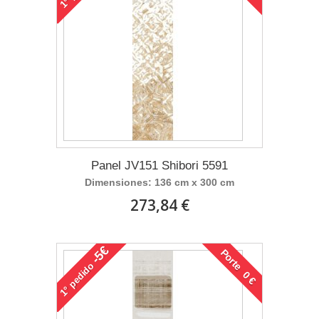
1°
Panel JV151 Shibori 5591
Dimensiones: 136 cm x 300 cm
273,84 €
-5€
Porte 0 €
pedido
1°