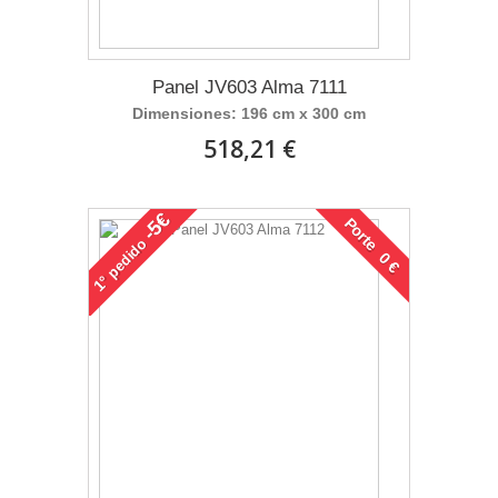
Panel JV603 Alma 7111
Dimensiones: 196 cm x 300 cm
518,21 €
-5€
Porte 0 €
pedido
1°