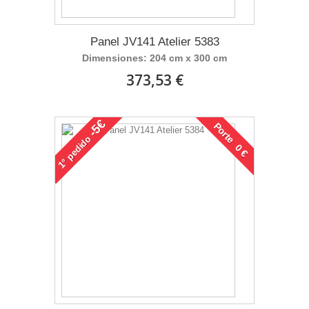
Panel JV141 Atelier 5383
Dimensiones: 204 cm x 300 cm
373,53 €
-5€
Porte 0 €
pedido
1°