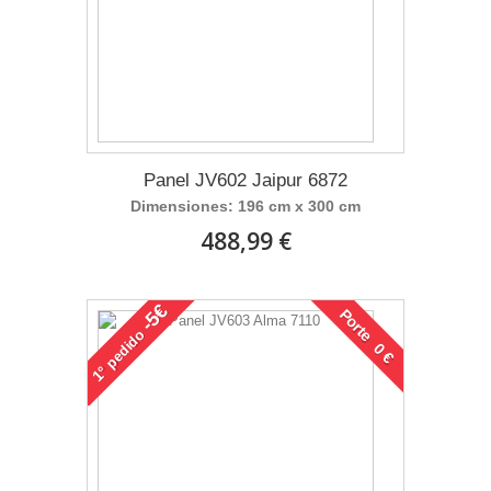
Panel JV602 Jaipur 6872
Dimensiones: 196 cm x 300 cm
488,99 €
-5€
Porte 0 €
pedido
1°