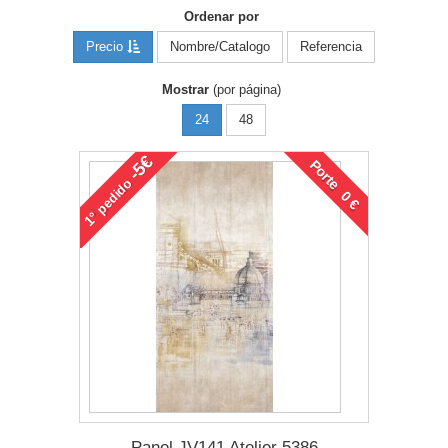
Ordenar por
Precio
Nombre/Catalogo
Referencia
Mostrar
(por página)
24
48
-5€
Porte 0 €
pedido
1°
Panel JV141 Atelier 5386