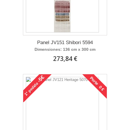
Panel JV151 Shibori 5594
Dimensiones: 136 cm x 300 cm
273,84 €
-5€
Porte 0 €
pedido
1°