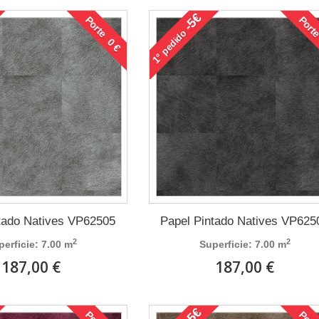
-5€
Porte 0 €
Porte
pedido
1°
tado Natives VP62505
Papel Pintado Natives VP625
2
2
perficie: 7.00 m
Superficie: 7.00 m
187,00 €
187,00 €
-5€