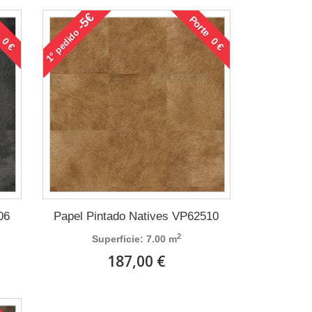
-5€
 0 €
Porte 0 €
pedido
1°
06
Papel Pintado Natives VP62510
2
Superficie: 7.00 m
187,00 €