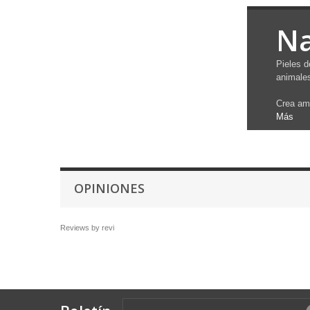
Na
Pieles d
animales
Crea amb
Más
OPINIONES
Reviews by
revi