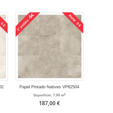
-5€
 0 €
Porte 0 €
pedido
1°
02
Papel Pintado Natives VP62504
2
Superficie: 7.00 m
187,00 €