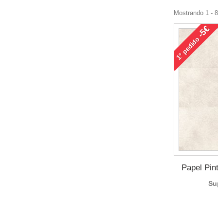
Mostrando 1 - 8
-5€
pedido
1°
Papel Pin
Su