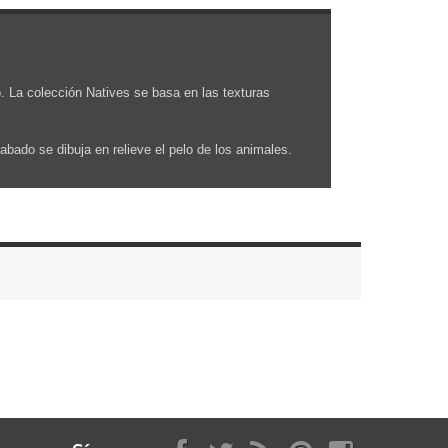
o. La colección Natives se basa en las texturas
bado se dibuja en relieve el pelo de los animales.