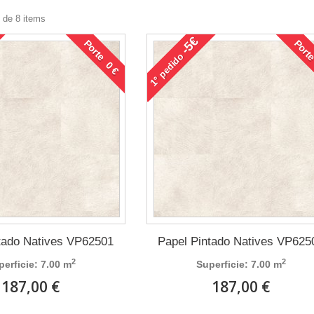
 de 8 items
-5€
Porte 0 €
Porte
pedido
1°
tado Natives VP62501
Papel Pintado Natives VP625
2
2
perficie: 7.00 m
Superficie: 7.00 m
187,00 €
187,00 €