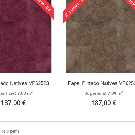
Porte 0 €
Porte
pedido
1°
tado Natives VP62523
Papel Pintado Natives VP625
2
2
perficie: 7.00 m
Superficie: 7.00 m
187,00 €
187,00 €
 de 8 items