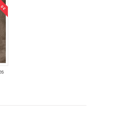
 0 €
26