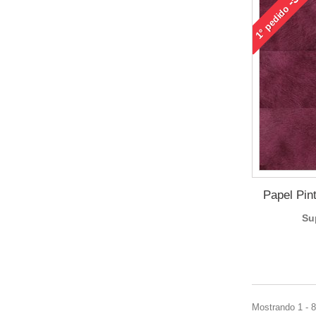
pedido
1°
Papel Pin
Su
Mostrando 1 - 8