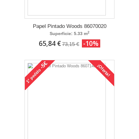
Papel Pintado Woods 86070020
2
Superficie: 5.33 m
65,84 €
-10%
73,15 €
-5€
¡Oferta!
pedido
1°