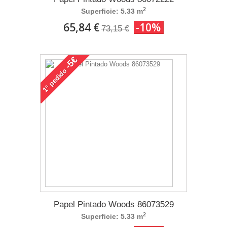
2
Superficie: 5.33 m
65,84 €
-10%
73,15 €
-5€
pedido
1°
Papel Pintado Woods 86073529
2
Superficie: 5.33 m