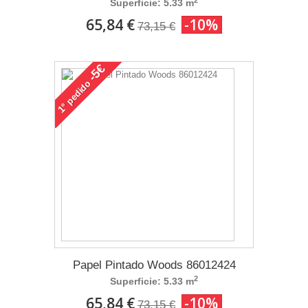
Superficie: 5.33 m
65,84 €
-10%
73,15 €
-5€
pedido
1°
Papel Pintado Woods 86012424
2
Superficie: 5.33 m
65,84 €
-10%
73,15 €