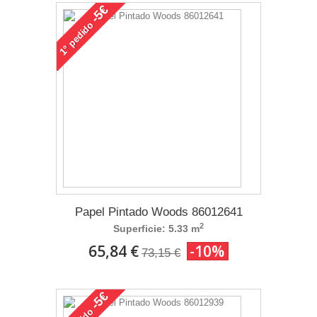
-5€
pedido
1°
Papel Pintado Woods 86012641
2
Superficie: 5.33 m
65,84 €
-10%
73,15 €
-5€