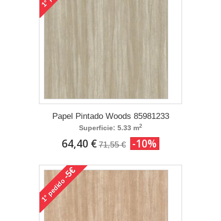
1°
Papel Pintado Woods 85981233
2
Superficie: 5.33 m
64,40 €
-10%
71,55 €
-5€
pedido
1°