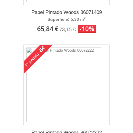
Papel Pintado Woods 86071409
2
Superficie: 5.33 m
65,84 €
-10%
73,15 €
-5€
pedido
1°
Papel Pintado Woods 86072222