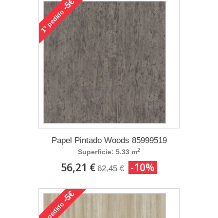
-5€
pedido
1°
Papel Pintado Woods 85999519
2
Superficie: 5.33 m
56,21 €
-10%
62,45 €
-5€
pedido