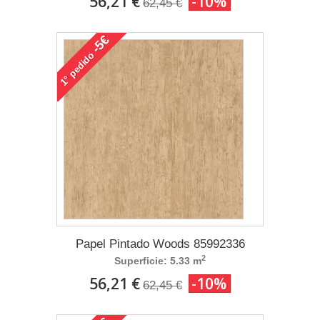
56,21 €
-10%
62,45 €
-5€
pedido
1°
Papel Pintado Woods 85992336
2
Superficie: 5.33 m
56,21 €
-10%
62,45 €