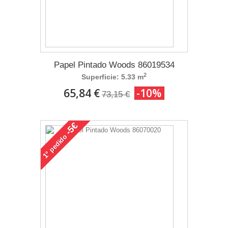
Papel Pintado Woods 86019534
2
Superficie: 5.33 m
65,84 €
-10%
73,15 €
-5€
pedido
1°