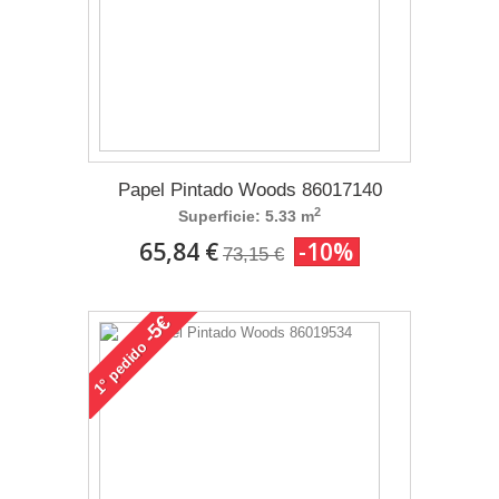
Papel Pintado Woods 86017140
2
Superficie: 5.33 m
65,84 €
-10%
73,15 €
-5€
pedido
1°