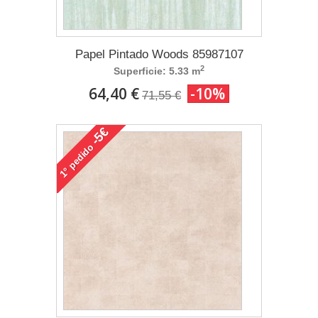
Papel Pintado Woods 85987107
2
Superficie: 5.33 m
64,40 €
-10%
71,55 €
-5€
pedido
1°