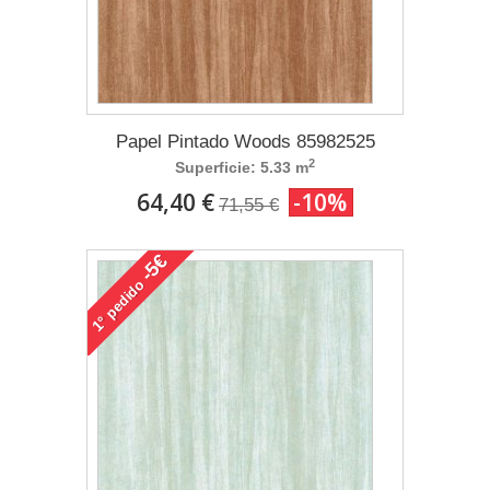
Papel Pintado Woods 85982525
2
Superficie: 5.33 m
64,40 €
-10%
71,55 €
-5€
pedido
1°