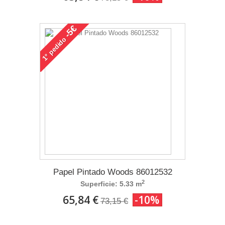
-5€
pedido
1°
Papel Pintado Woods 86012532
2
Superficie: 5.33 m
65,84 €
-10%
73,15 €