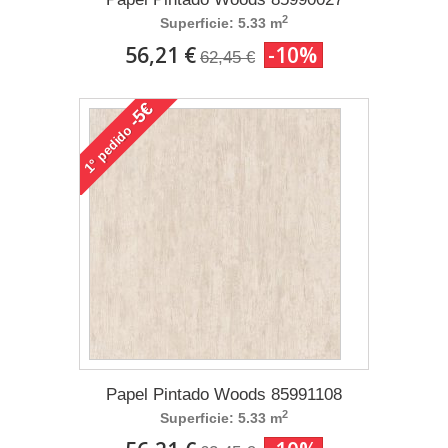
2
Superficie: 5.33 m
56,21 €
-10%
62,45 €
-5€
pedido
1°
Papel Pintado Woods 85991108
2
Superficie: 5.33 m