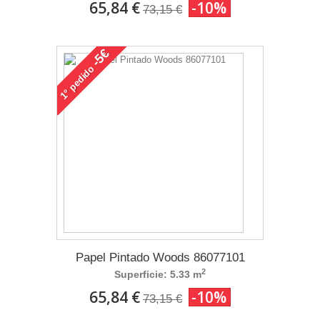
65,84 €
-10%
73,15 €
-5€
pedido
1°
Papel Pintado Woods 86077101
2
Superficie: 5.33 m
65,84 €
-10%
73,15 €