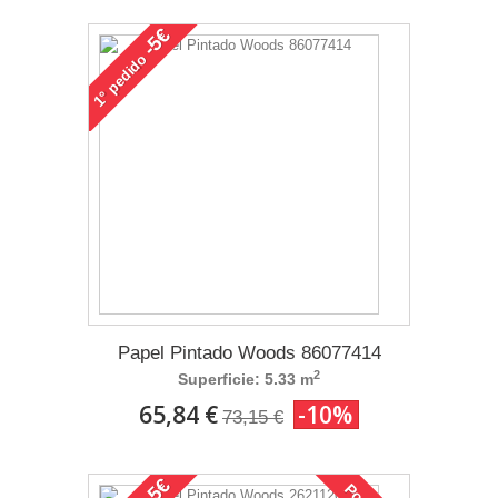
-5€
pedido
1°
Papel Pintado Woods 86077414
2
Superficie: 5.33 m
65,84 €
-10%
73,15 €
-5€