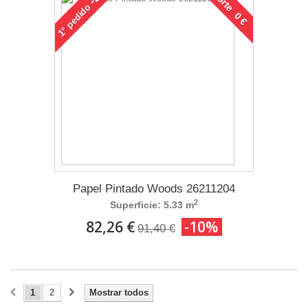
Porte 0 €
pedido
1°
Papel Pintado Woods 26211204
2
Superficie: 5.33 m
82,26 €
-10%
91,40 €
1
2
Mostrar todos