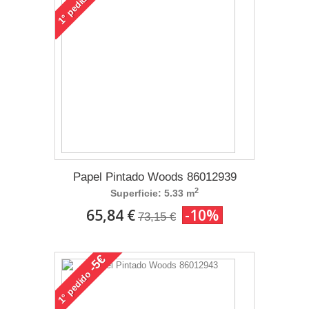
pedido
1°
Papel Pintado Woods 86012939
2
Superficie: 5.33 m
65,84 €
-10%
73,15 €
-5€
pedido
1°