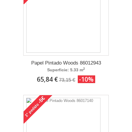
Papel Pintado Woods 86012943
2
Superficie: 5.33 m
65,84 €
-10%
73,15 €
-5€
pedido
1°