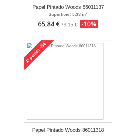
Papel Pintado Woods 86011137
2
Superficie: 5.33 m
65,84 €
-10%
73,15 €
-5€
pedido
1°
Papel Pintado Woods 86011318
2