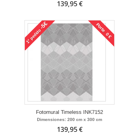
139,95 €
-5€
Porte 0 €
pedido
1°
Fotomural Timeless INK7152
Dimensiones: 200 cm x 300 cm
139,95 €