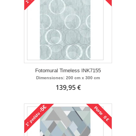
1°
Fotomural Timeless INK7155
Dimensiones: 200 cm x 300 cm
139,95 €
-5€
Porte 0 €
pedido
1°