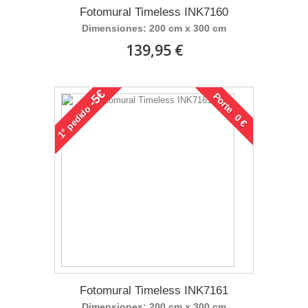
Fotomural Timeless INK7160
Dimensiones: 200 cm x 300 cm
139,95 €
-5€
Porte 0 €
pedido
1°
Fotomural Timeless INK7161
Dimensiones: 200 cm x 300 cm