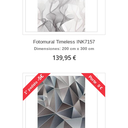
Fotomural Timeless INK7157
Dimensiones: 200 cm x 300 cm
139,95 €
-5€
Porte 0 €
pedido
1°