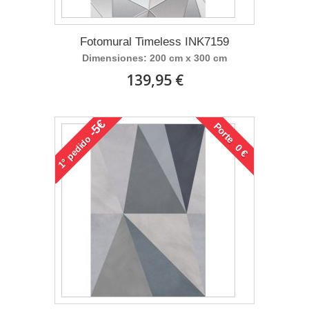
Fotomural Timeless INK7159
Dimensiones: 200 cm x 300 cm
139,95 €
-5€
Porte 0 €
pedido
1°