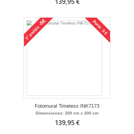
139,95 €
-5€
Porte 0 €
pedido
1°
Fotomural Timeless INK7173
Dimensiones: 200 cm x 300 cm
139,95 €