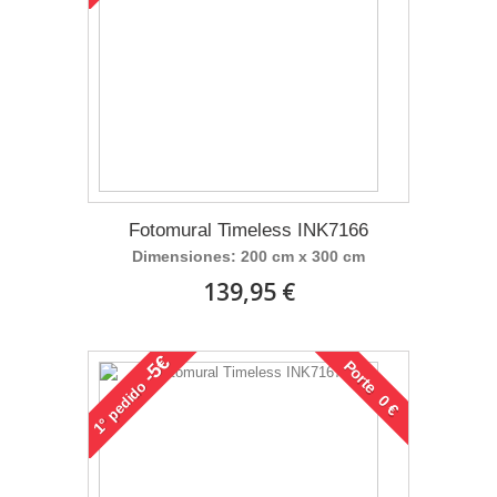
Fotomural Timeless INK7166
Dimensiones: 200 cm x 300 cm
139,95 €
-5€
Porte 0 €
pedido
1°