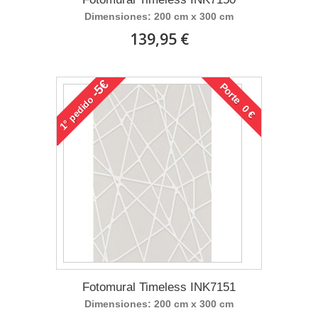
Dimensiones: 200 cm x 300 cm
139,95 €
-5€
Porte 0 €
pedido
1°
Fotomural Timeless INK7151
Dimensiones: 200 cm x 300 cm