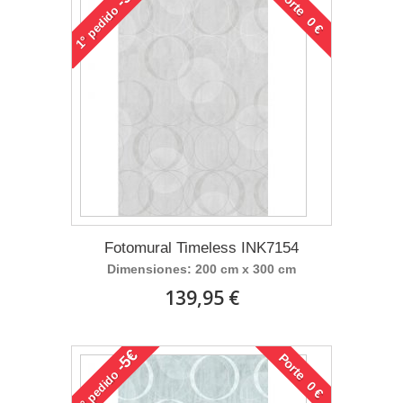
Porte 0 €
pedido
1°
Fotomural Timeless INK7154
Dimensiones: 200 cm x 300 cm
139,95 €
-5€
Porte 0 €
pedido