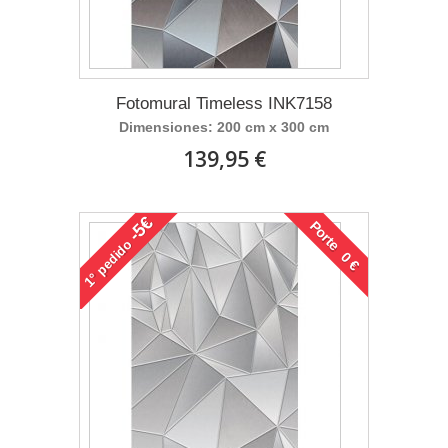
Fotomural Timeless INK7158
Dimensiones: 200 cm x 300 cm
139,95 €
-5€
Porte 0 €
pedido
1°