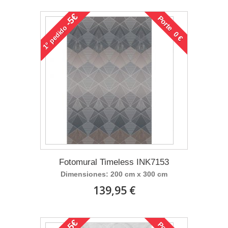
-5€
Porte 0 €
pedido
1°
Fotomural Timeless INK7153
Dimensiones: 200 cm x 300 cm
139,95 €
-5€