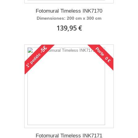
Fotomural Timeless INK7170
Dimensiones: 200 cm x 300 cm
139,95 €
-5€
Porte 0 €
pedido
1°
Fotomural Timeless INK7171