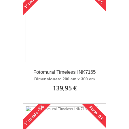
1°
Fotomural Timeless INK7165
Dimensiones: 200 cm x 300 cm
139,95 €
-5€
Porte 0 €
pedido
1°