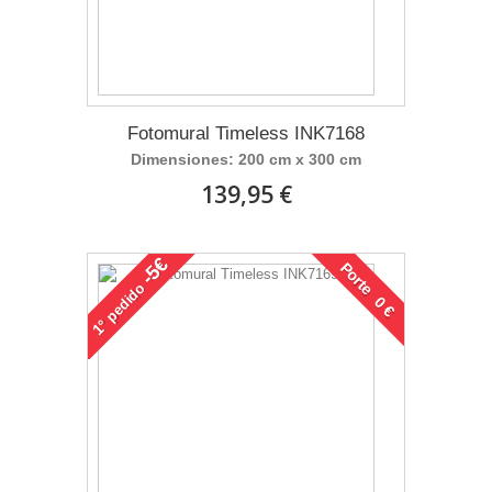
Fotomural Timeless INK7168
Dimensiones: 200 cm x 300 cm
139,95 €
-5€
Porte 0 €
pedido
1°