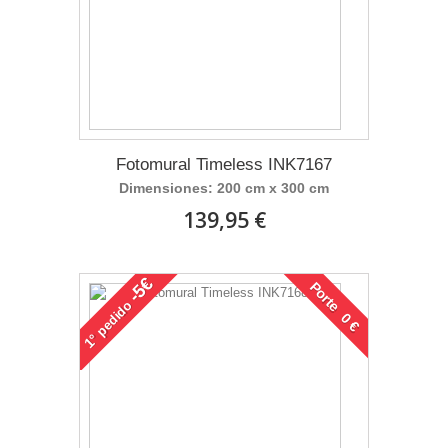
Fotomural Timeless INK7167
Dimensiones: 200 cm x 300 cm
139,95 €
-5€
Porte 0 €
pedido
1°