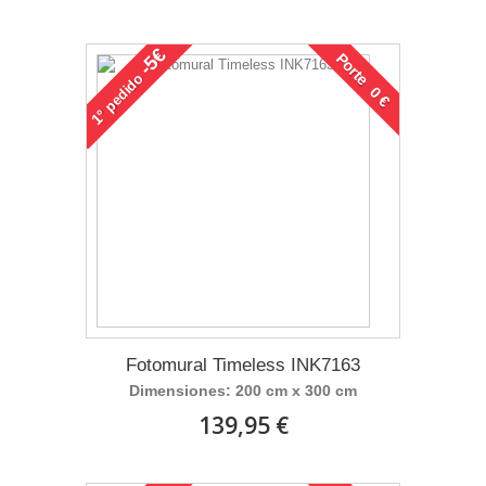
-5€
Porte 0 €
pedido
1°
Fotomural Timeless INK7163
Dimensiones: 200 cm x 300 cm
139,95 €