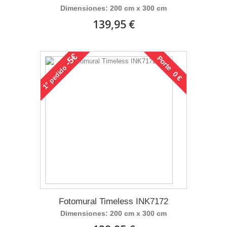
Dimensiones: 200 cm x 300 cm
139,95 €
-5€
Porte 0 €
pedido
1°
Fotomural Timeless INK7172
Dimensiones: 200 cm x 300 cm