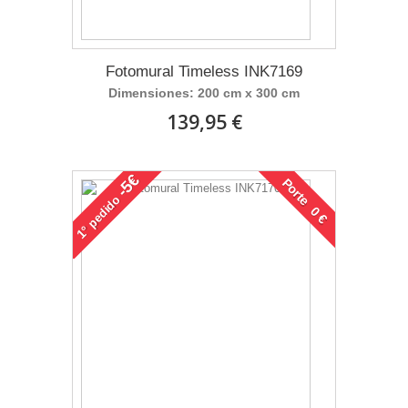
Fotomural Timeless INK7169
Dimensiones: 200 cm x 300 cm
139,95 €
-5€
Porte 0 €
pedido
1°