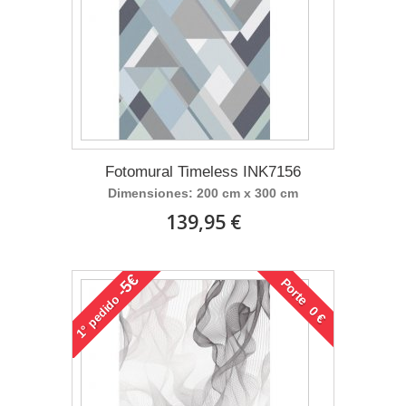
Fotomural Timeless INK7156
Dimensiones: 200 cm x 300 cm
139,95 €
-5€
Porte 0 €
pedido
1°