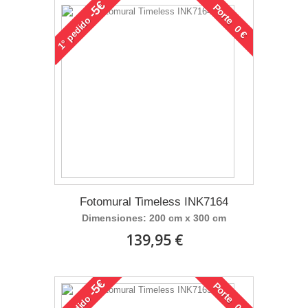
-5€
Porte 0 €
pedido
1°
Fotomural Timeless INK7164
Dimensiones: 200 cm x 300 cm
139,95 €
-5€
Porte 0 €
pedido