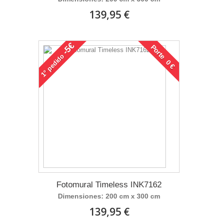
139,95 €
-5€
Porte 0 €
pedido
1°
Fotomural Timeless INK7162
Dimensiones: 200 cm x 300 cm
139,95 €