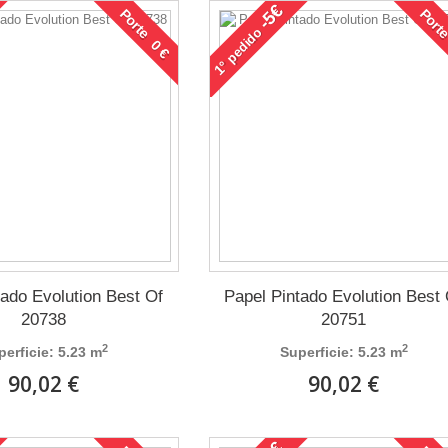
-5€
Porte 0 €
Porte
pedido
1°
tado Evolution Best Of
Papel Pintado Evolution Best
20738
20751
2
2
perficie: 5.23 m
Superficie: 5.23 m
90,02 €
90,02 €