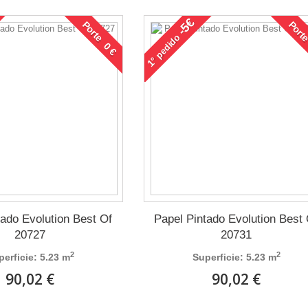
-5€
Porte 0 €
Porte
pedido
1°
tado Evolution Best Of
Papel Pintado Evolution Best
20727
20731
2
2
perficie: 5.23 m
Superficie: 5.23 m
90,02 €
90,02 €