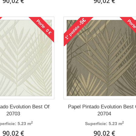
90,02 €
90,02 €
-5€
Porte 0 €
Porte
pedido
1°
tado Evolution Best Of
Papel Pintado Evolution Best
20703
20704
2
2
perficie: 5.23 m
Superficie: 5.23 m
90,02 €
90,02 €