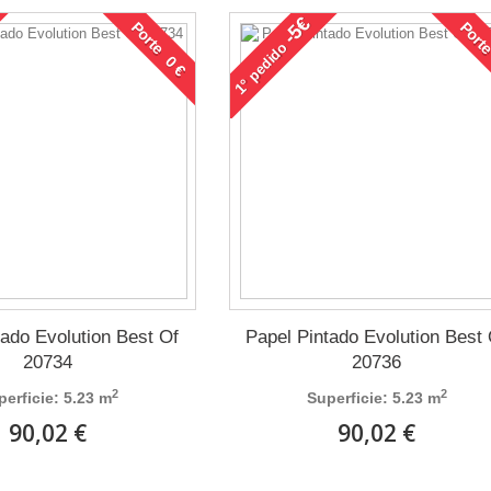
-5€
Porte 0 €
Porte
pedido
1°
tado Evolution Best Of
Papel Pintado Evolution Best
20734
20736
2
2
perficie: 5.23 m
Superficie: 5.23 m
90,02 €
90,02 €