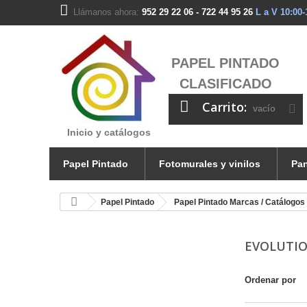
Llámanos ahora:
952 29 22 06 - 722 44 95 26
L a V 10:00-
PAPEL PINTADO
CLASIFICADO
Carrito:
vacío
Inicio y catálogos
Papel Pintado
Fotomurales y vinilos
Pan
Papel Pintado
Papel Pintado Marcas / Catálogos
EVOLUTIO
Ordenar por