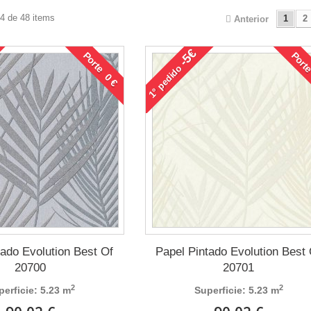
24 de 48 items
1
2
Anterior
-5€
Porte 0 €
Porte
pedido
1°
tado Evolution Best Of
Papel Pintado Evolution Best
20700
20701
2
2
perficie: 5.23 m
Superficie: 5.23 m