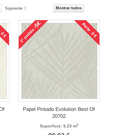
Mostrar todos
Siguiente
-5€
 0 €
Porte 0 €
pedido
1°
 Of
Papel Pintado Evolution Best Of
20702
2
Superficie: 5.23 m