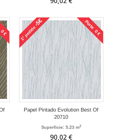
90,02 €
-5€
 0 €
Porte 0 €
pedido
1°
 Of
Papel Pintado Evolution Best Of
20710
2
Superficie: 5.23 m
90,02 €