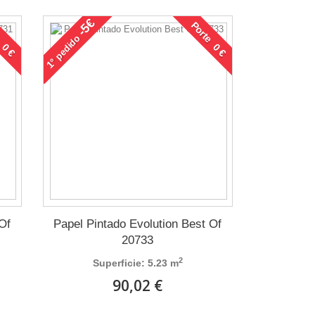
-5€
 0 €
Porte 0 €
pedido
1°
 Of
Papel Pintado Evolution Best Of
20733
2
Superficie: 5.23 m
90,02 €