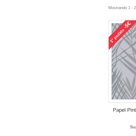
Mostrando 1 - 
-5€
pedido
1°
Papel Pin
Su