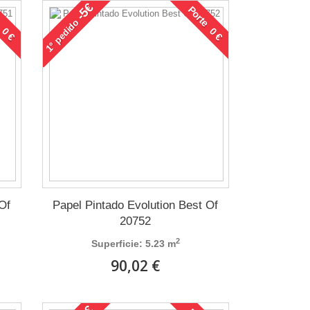
-5€
 0 €
Porte 0 €
pedido
1°
 Of
Papel Pintado Evolution Best Of
20752
2
Superficie: 5.23 m
90,02 €