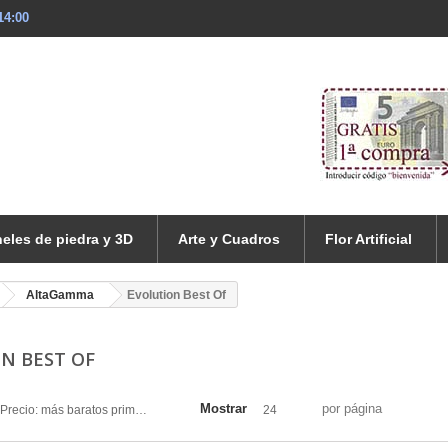
14:00
eles de piedra y 3D
Arte y Cuadros
Flor Artificial
AltaGamma
Evolution Best Of
N BEST OF
Mostrar
por página
Precio: más baratos primero
24