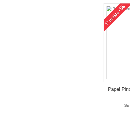
-5€
pedido
1°
Papel Pin
Su