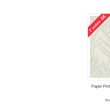
-5€
pedido
1°
Papel Pin
Su