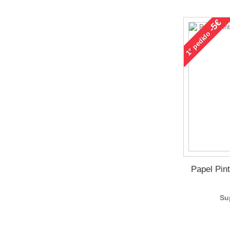
-5€
pedido
1°
Papel Pin
Su