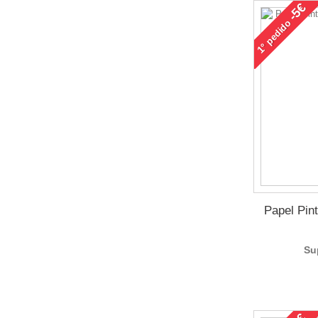
-5€
pedido
1°
Papel Pin
Su