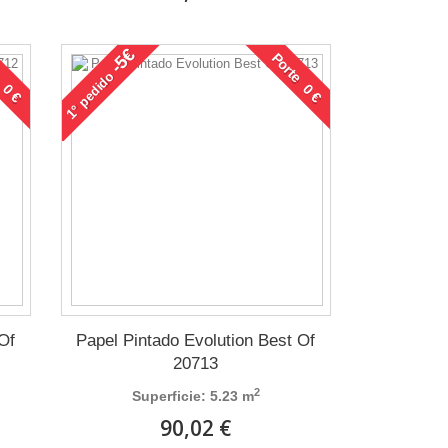
-5€
 0 €
Porte 0 €
pedido
1°
 Of
Papel Pintado Evolution Best Of
20713
2
Superficie: 5.23 m
90,02 €