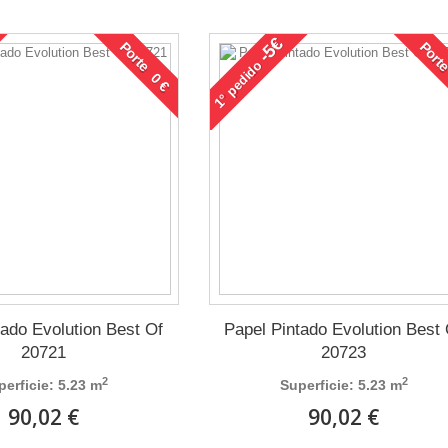
-5€
Porte 0 €
Porte
pedido
1°
tado Evolution Best Of
Papel Pintado Evolution Best
20721
20723
2
2
perficie: 5.23 m
Superficie: 5.23 m
90,02 €
90,02 €