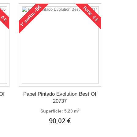
-5€
 0 €
Porte 0 €
pedido
1°
 Of
Papel Pintado Evolution Best Of
20737
2
Superficie: 5.23 m
90,02 €