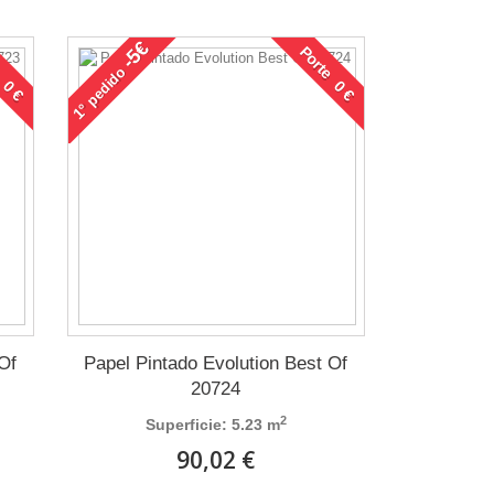
-5€
 0 €
Porte 0 €
pedido
1°
 Of
Papel Pintado Evolution Best Of
20724
2
Superficie: 5.23 m
90,02 €