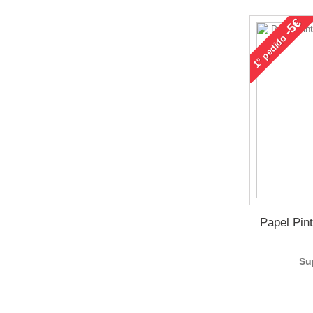
-5€
pedido
1°
Papel Pin
Su