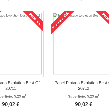
-5€
Porte 0 €
Porte
pedido
1°
tado Evolution Best Of
Papel Pintado Evolution Best
20711
20712
2
2
perficie: 5.23 m
Superficie: 5.23 m
90,02 €
90,02 €