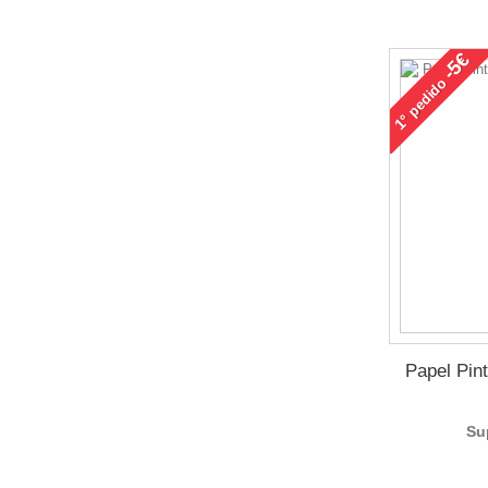
-5€
pedido
1°
Papel Pin
Su