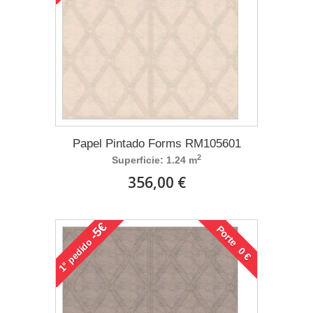
Papel Pintado Forms RM105601
2
Superficie: 1.24 m
356,00 €
-5€
Porte 0 €
pedido
1°