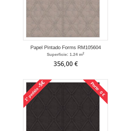
Papel Pintado Forms RM105604
2
Superficie: 1.24 m
356,00 €
-5€
Porte 0 €
pedido
1°