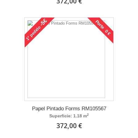
372,00 €
-5€
Porte 0 €
pedido
1°
Papel Pintado Forms RM105567
2
Superficie: 1.18 m
372,00 €