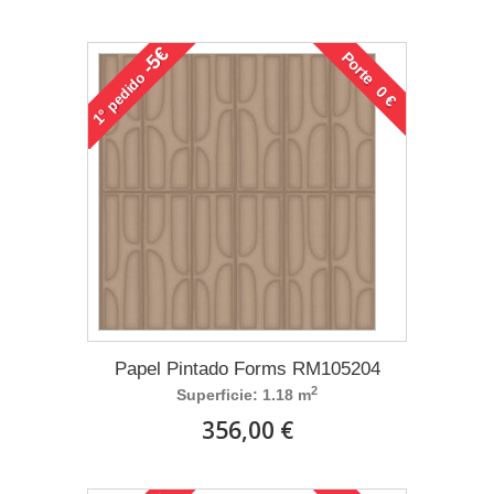
-5€
Porte 0 €
pedido
1°
Papel Pintado Forms RM105204
2
Superficie: 1.18 m
356,00 €