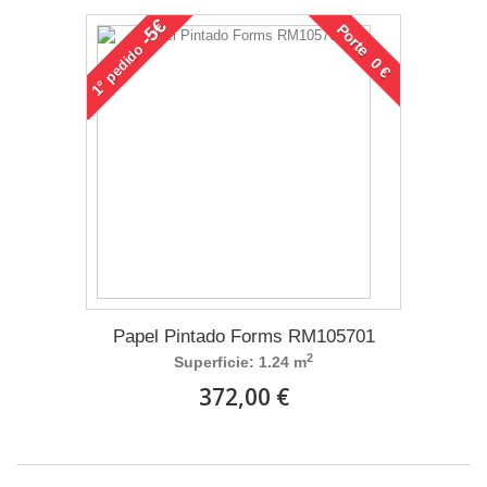
-5€
Porte 0 €
pedido
1°
Papel Pintado Forms RM105701
2
Superficie: 1.24 m
372,00 €