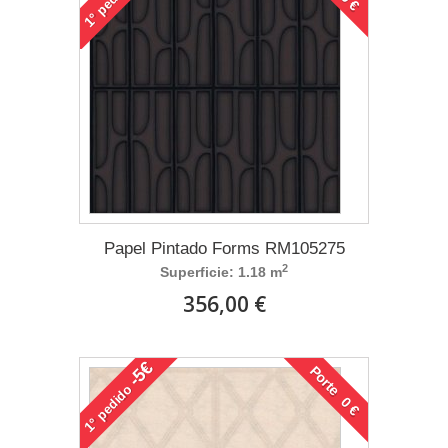
1°
Papel Pintado Forms RM105275
2
Superficie: 1.18 m
356,00 €
-5€
Porte 0 €
pedido
1°