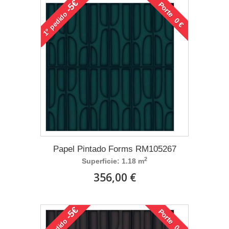
-5€
Porte 0 €
pedido
1°
Papel Pintado Forms RM105267
2
Superficie: 1.18 m
356,00 €
-5€
Porte 0 €
pedido