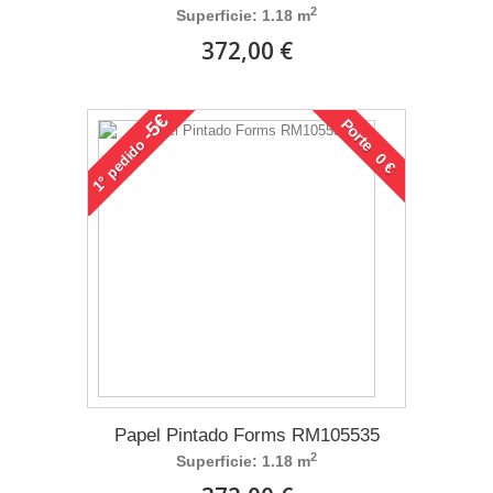
2
Superficie: 1.18 m
372,00 €
-5€
Porte 0 €
pedido
1°
Papel Pintado Forms RM105535
2
Superficie: 1.18 m