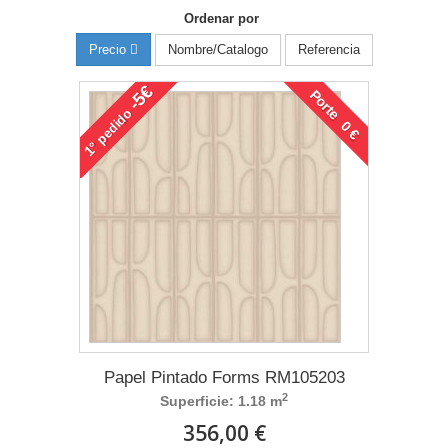
Ordenar por
Nombre/Catalogo
Referencia
Precio
-5€
Porte 0 €
pedido
1°
Papel Pintado Forms RM105203
2
Superficie: 1.18 m
356,00 €