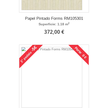
Papel Pintado Forms RM105301
2
Superficie: 1.18 m
372,00 €
-5€
Porte 0 €
pedido
1°