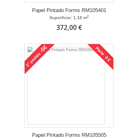
Papel Pintado Forms RM105401
2
Superficie: 1.18 m
372,00 €
-5€
Porte 0 €
pedido
1°
Papel Pintado Forms RM105505