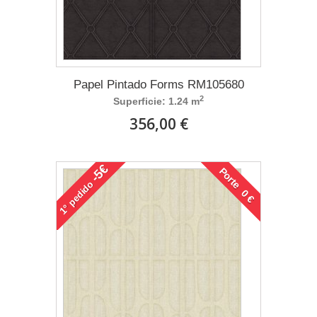
Papel Pintado Forms RM105680
2
Superficie: 1.24 m
356,00 €
-5€
Porte 0 €
pedido
1°