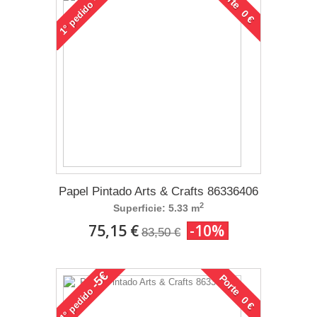
Porte 0 €
pedido
1°
Papel Pintado Arts & Crafts 86336406
2
Superficie: 5.33 m
75,15 €
-10%
83,50 €
-5€
Porte 0 €
pedido
1°