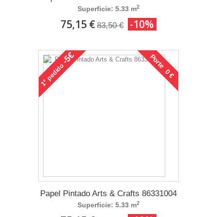
2
Superficie: 5.33 m
75,15 €
-10%
83,50 €
-5€
Porte 0 €
pedido
1°
Papel Pintado Arts & Crafts 86331004
2
Superficie: 5.33 m