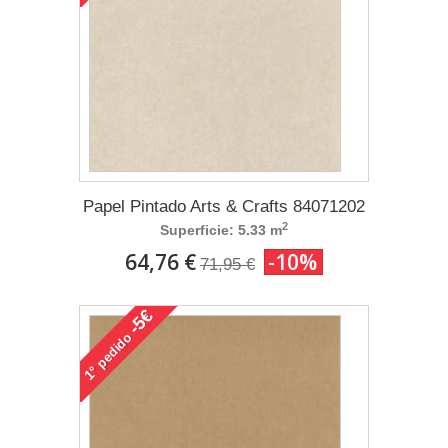
Papel Pintado Arts & Crafts 84071202
2
Superficie: 5.33 m
64,76 €
-10%
71,95 €
-5€
pedido
1°