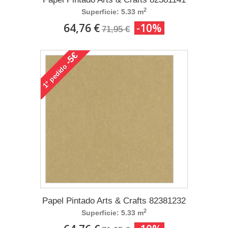
2
Superficie: 5.33 m
64,76 €
-10%
71,95 €
-5€
pedido
1°
Papel Pintado Arts & Crafts 82381232
2
Superficie: 5.33 m