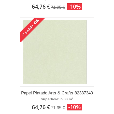
64,76 €
-10%
71,95 €
-5€
pedido
1°
Papel Pintado Arts & Crafts 82387340
2
Superficie: 5.33 m
64,76 €
-10%
71,95 €