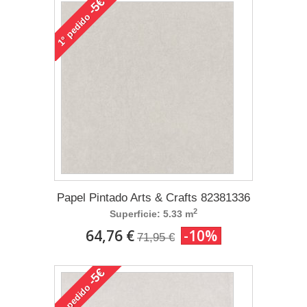
-5€
pedido
1°
Papel Pintado Arts & Crafts 82381336
2
Superficie: 5.33 m
64,76 €
-10%
71,95 €
-5€
pedido