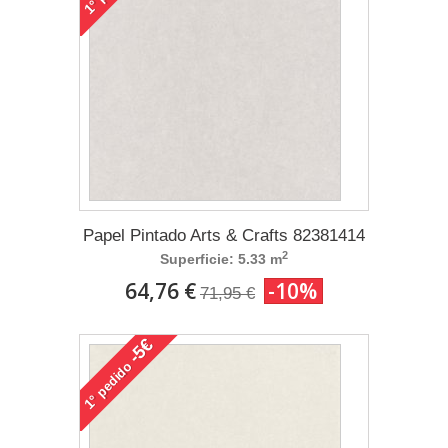
1°
Papel Pintado Arts & Crafts 82381414
2
Superficie: 5.33 m
64,76 €
-10%
71,95 €
-5€
pedido
1°