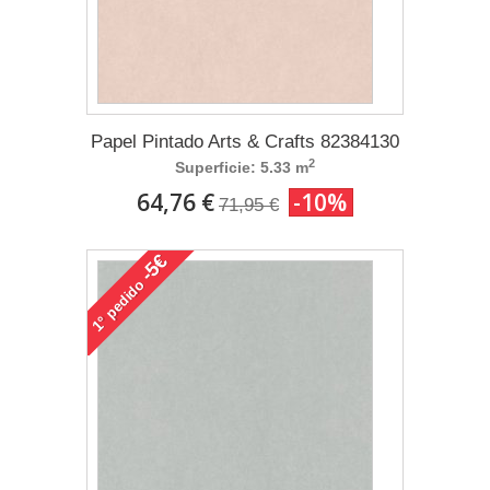
Papel Pintado Arts & Crafts 82384130
2
Superficie: 5.33 m
64,76 €
-10%
71,95 €
-5€
pedido
1°