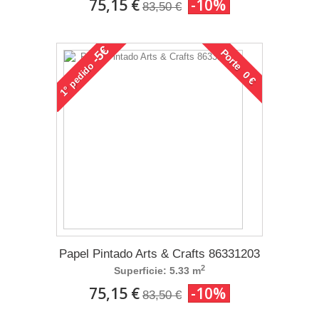
75,15 €
-10%
83,50 €
-5€
Porte 0 €
pedido
1°
Papel Pintado Arts & Crafts 86331203
2
Superficie: 5.33 m
75,15 €
-10%
83,50 €