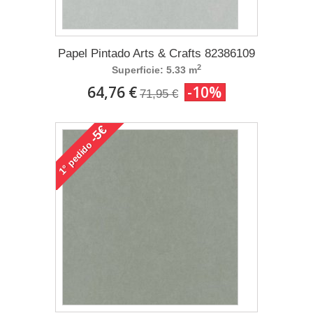
Papel Pintado Arts & Crafts 82386109
2
Superficie: 5.33 m
64,76 €
-10%
71,95 €
-5€
pedido
1°