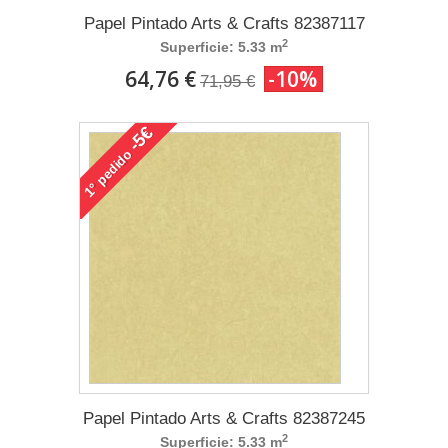
Papel Pintado Arts & Crafts 82387117
2
Superficie: 5.33 m
64,76 €
-10%
71,95 €
-5€
pedido
1°
Papel Pintado Arts & Crafts 82387245
2
Superficie: 5.33 m