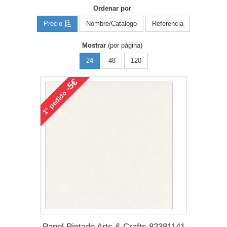
Ordenar por
Precio
Nombre/Catalogo
Referencia
Mostrar
(por página)
24
48
120
-5€
pedido
1°
Papel Pintado Arts & Crafts 82381141