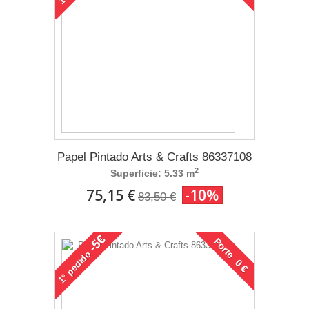
Papel Pintado Arts & Crafts 86337108
2
Superficie: 5.33 m
75,15 €
-10%
83,50 €
-5€
Porte 0 €
pedido
1°