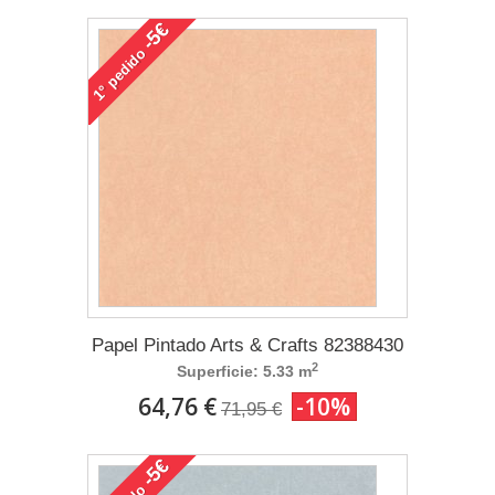
-5€
pedido
1°
Papel Pintado Arts & Crafts 82388430
2
Superficie: 5.33 m
64,76 €
-10%
71,95 €
-5€