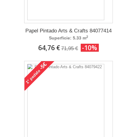
Papel Pintado Arts & Crafts 84077414
2
Superficie: 5.33 m
64,76 €
-10%
71,95 €
-5€
pedido
1°