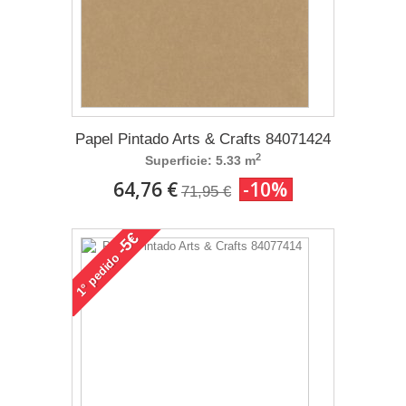
Papel Pintado Arts & Crafts 84071424
2
Superficie: 5.33 m
64,76 €
-10%
71,95 €
-5€
pedido
1°