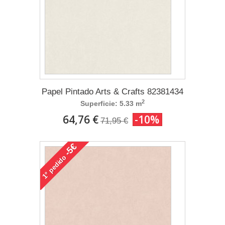
Papel Pintado Arts & Crafts 82381434
2
Superficie: 5.33 m
64,76 €
-10%
71,95 €
-5€
pedido
1°