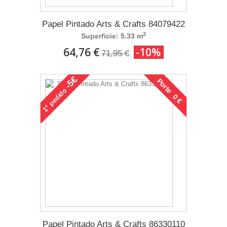
Papel Pintado Arts & Crafts 84079422
2
Superficie: 5.33 m
64,76 €
-10%
71,95 €
-5€
Porte 0 €
pedido
1°
Papel Pintado Arts & Crafts 86330110