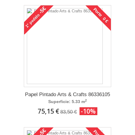
-5€
Porte 0 €
pedido
1°
Papel Pintado Arts & Crafts 86336105
2
Superficie: 5.33 m
75,15 €
-10%
83,50 €
-5€