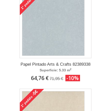
pedido
1°
Papel Pintado Arts & Crafts 82389338
2
Superficie: 5.33 m
64,76 €
-10%
71,95 €
-5€
pedido
1°