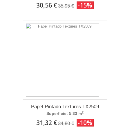
30,56 €
-15%
35,95 €
Papel Pintado Textures TX2509
2
Superficie: 5.33 m
31,32 €
-10%
34,80 €