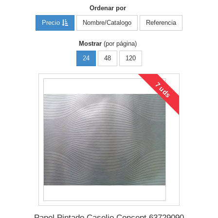
Ordenar por
Precio
Nombre/Catalogo
Referencia
Mostrar
(por página)
24
48
120
7 uds
Papel Pintado Caselio Concept 63729090