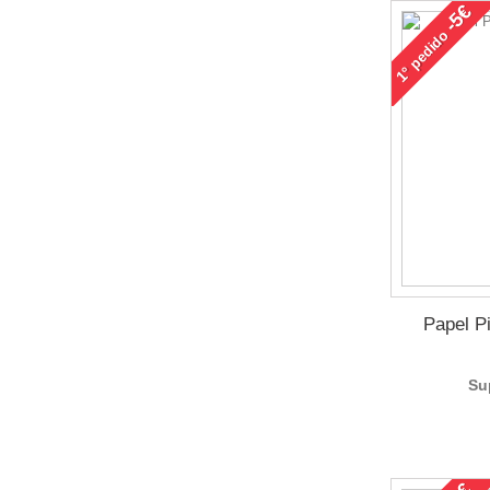
-5€
pedido
1°
Papel P
Su