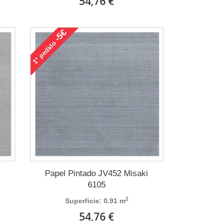
54,76 €
-5€
pedido
1°
i
Papel Pintado JV452 Misaki
6105
2
Superficie: 0.91 m
54,76 €