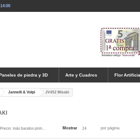
-14:00
Paneles de piedra y 3D
Arte y Cuadros
Flor Artificia
Jannelli & Volpi
JV452 Misaki
AKI
Mostrar
por página
Precio: más baratos primero
24