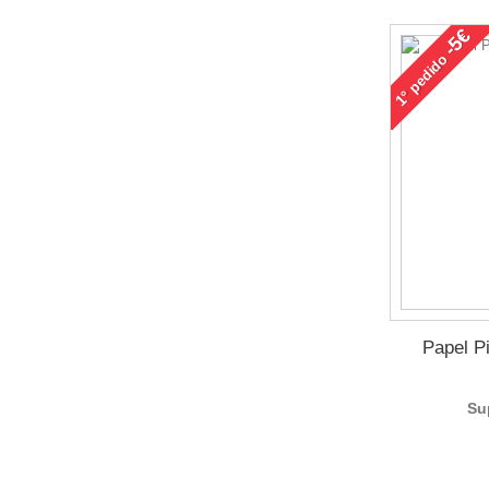
-5€
pedido
1°
Papel P
Su