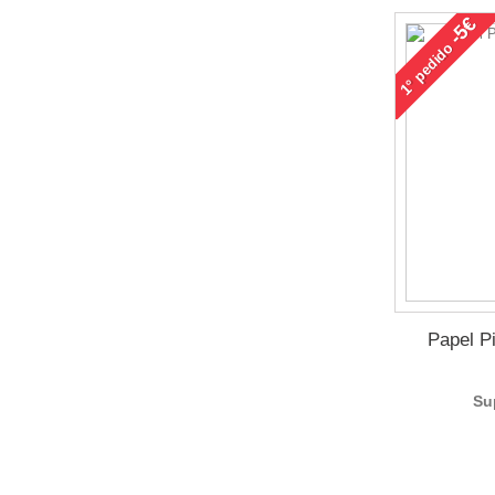
-5€
pedido
1°
Papel P
Su