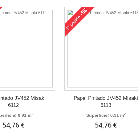
-5€
pedido
1°
intado JV452 Misaki
Papel Pintado JV452 Misak
6112
6113
2
2
perficie: 0.91 m
Superficie: 0.91 m
54,76 €
54,76 €