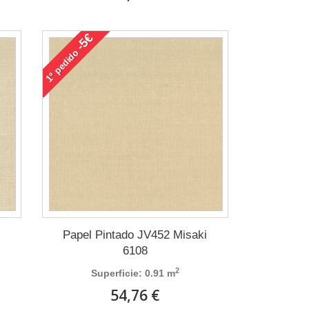
-5€
pedido
1°
i
Papel Pintado JV452 Misaki
6108
2
Superficie: 0.91 m
54,76 €