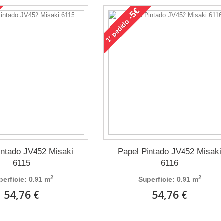
-5€
pedido
1°
intado JV452 Misaki
Papel Pintado JV452 Misak
6115
6116
2
2
perficie: 0.91 m
Superficie: 0.91 m
54,76 €
54,76 €