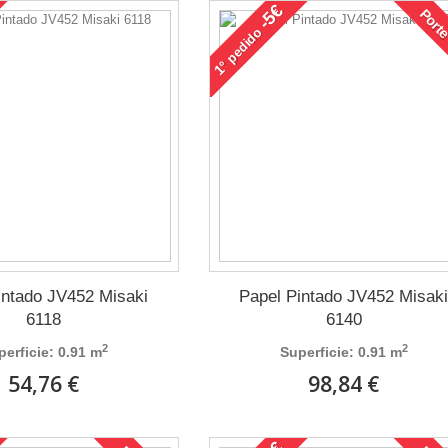
-5€
Porte
pedido
1°
intado JV452 Misaki
Papel Pintado JV452 Misak
6118
6140
2
2
perficie: 0.91 m
Superficie: 0.91 m
54,76 €
98,84 €