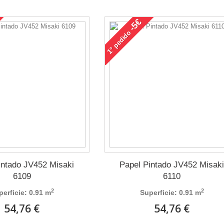
-5€
pedido
1°
intado JV452 Misaki
Papel Pintado JV452 Misak
6109
6110
2
2
perficie: 0.91 m
Superficie: 0.91 m
54,76 €
54,76 €