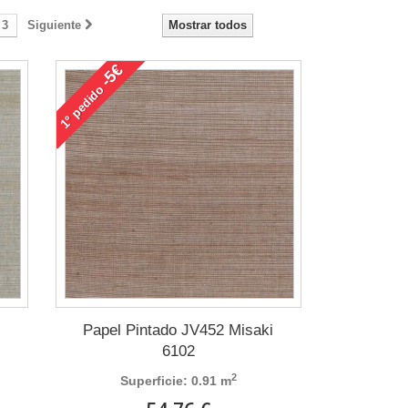
3
Siguiente
Mostrar todos
-5€
pedido
1°
i
Papel Pintado JV452 Misaki
6102
2
Superficie: 0.91 m