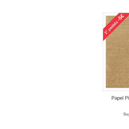
-5€
pedido
1°
Papel P
Su