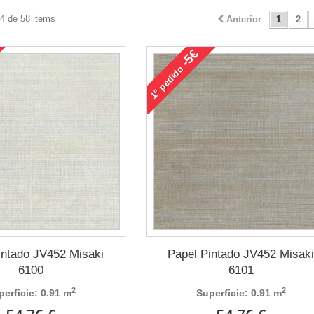
24 de 58 items
Anterior
1
2
-5€
pedido
1°
intado JV452 Misaki
Papel Pintado JV452 Misak
6100
6101
2
2
perficie: 0.91 m
Superficie: 0.91 m