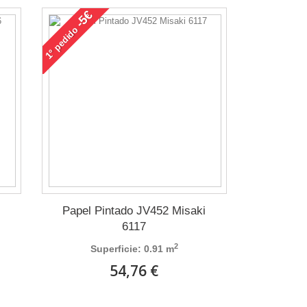
-5€
pedido
1°
i
Papel Pintado JV452 Misaki
6117
2
Superficie: 0.91 m
54,76 €