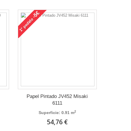
-5€
pedido
1°
i
Papel Pintado JV452 Misaki
6111
2
Superficie: 0.91 m
54,76 €