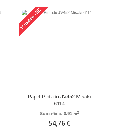
-5€
pedido
1°
i
Papel Pintado JV452 Misaki
6114
2
Superficie: 0.91 m
54,76 €