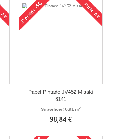
-5€
 0 €
Porte 0 €
pedido
1°
i
Papel Pintado JV452 Misaki
6141
2
Superficie: 0.91 m
98,84 €