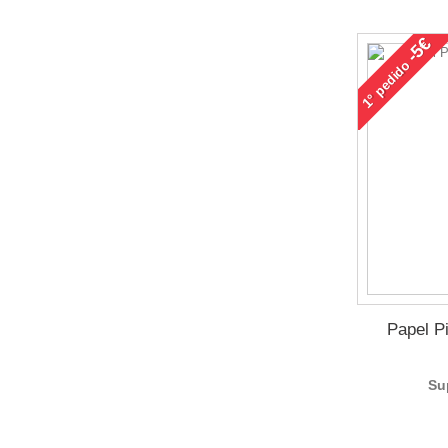
-5€
pedido
1°
Papel P
Su