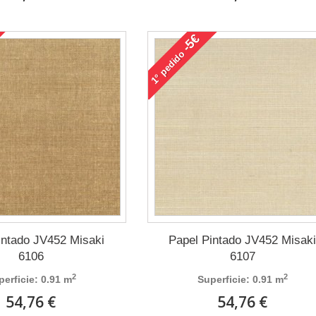
-5€
pedido
1°
intado JV452 Misaki
Papel Pintado JV452 Misak
6106
6107
2
2
perficie: 0.91 m
Superficie: 0.91 m
54,76 €
54,76 €