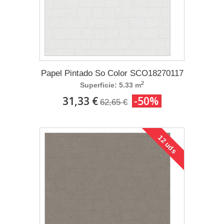
Papel Pintado So Color SCO18270117
2
Superficie: 5.33 m
31,33 €
-50%
62,65 €
12 uds