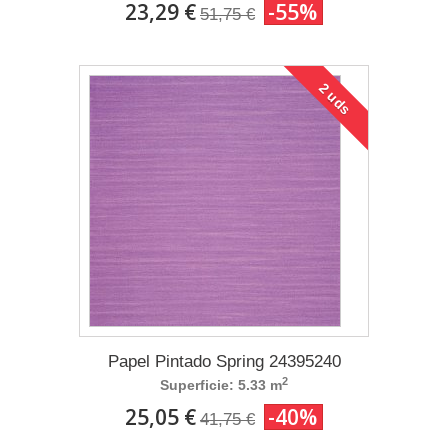
23,29 €
-55%
51,75 €
2 uds
Papel Pintado Spring 24395240
2
Superficie: 5.33 m
25,05 €
-40%
41,75 €