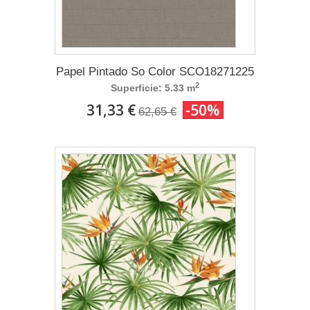
Papel Pintado So Color SCO18271225
2
Superficie: 5.33 m
31,33 €
-50%
62,65 €