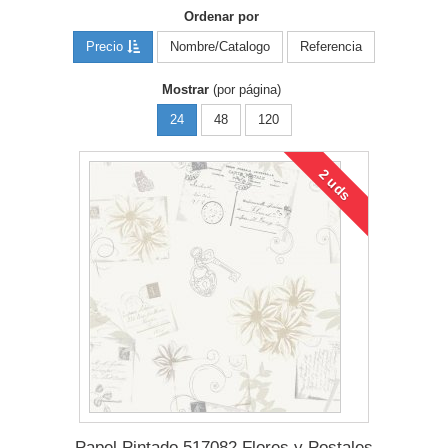
Ordenar por
Precio
Nombre/Catalogo
Referencia
Mostrar
(por página)
24
48
120
2 uds
Papel Pintado 517082 Flores y Postales