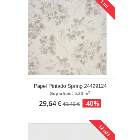
1 ud
Papel Pintado Spring 24429124
2
Superficie: 5.33 m
29,64 €
-40%
49,40 €
12 uds