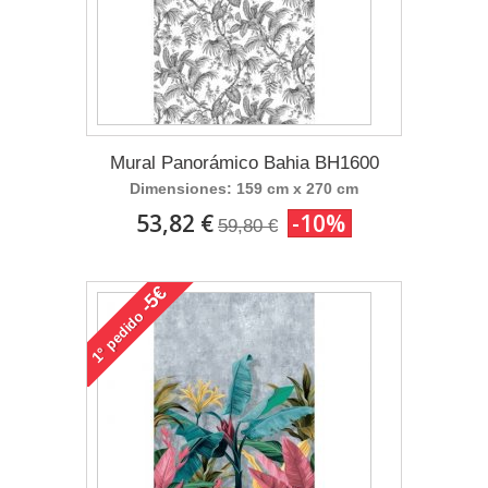
Mural Panorámico Bahia BH1600
Dimensiones: 159 cm x 270 cm
53,82 €
-10%
59,80 €
-5€
pedido
1°