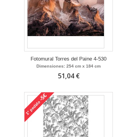
Fotomural Torres del Paine 4-530
Dimensiones: 254 cm x 184 cm
51,04 €
-5€
pedido
1°