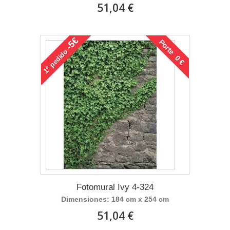
51,04 €
-5€
Porte 0 €
pedido
1°
Fotomural Ivy 4-324
Dimensiones: 184 cm x 254 cm
51,04 €