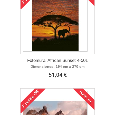
1°
Fotomural African Sunset 4-501
Dimensiones: 194 cm x 270 cm
51,04 €
-5€
Porte 0 €
pedido
1°