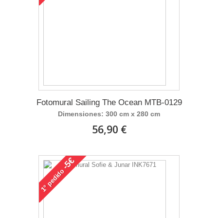
Fotomural Sailing The Ocean MTB-0129
Dimensiones: 300 cm x 280 cm
56,90 €
-5€
pedido
1°