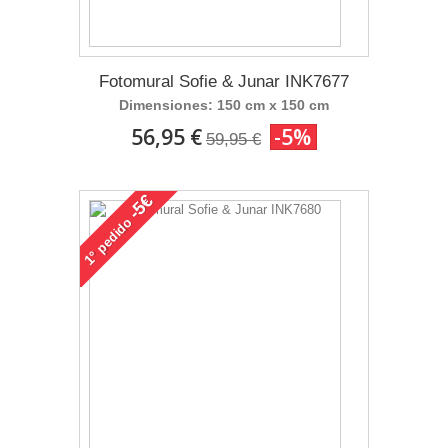
Fotomural Sofie & Junar INK7677
Dimensiones: 150 cm x 150 cm
56,95 €
-5%
59,95 €
-5€
pedido
1°