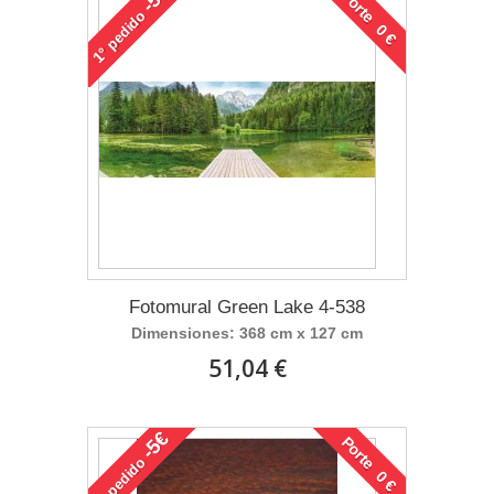
Porte 0 €
pedido
1°
Fotomural Green Lake 4-538
Dimensiones: 368 cm x 127 cm
51,04 €
-5€
Porte 0 €
pedido