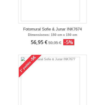
Fotomural Sofie & Junar INK7674
Dimensiones: 150 cm x 150 cm
56,95 €
-5%
59,95 €
-5€
pedido
1°