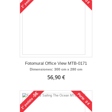
pedido
1°
Fotomural Office View MTB-0171
Dimensiones: 300 cm x 280 cm
56,90 €
-5€
Porte 0 €
pedido
1°