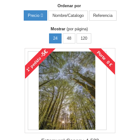
Ordenar por
Nombre/Catalogo
Referencia
Precio
Mostrar
(por página)
24
48
120
-5€
Porte 0 €
pedido
1°