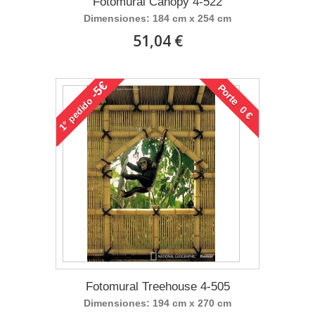
Fotomural Canopy 4-522
Dimensiones: 184 cm x 254 cm
51,04 €
-5€
Porte 0 €
pedido
1°
Fotomural Treehouse 4-505
Dimensiones: 194 cm x 270 cm