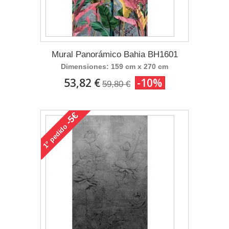
Mural Panorámico Bahia BH1601
Dimensiones: 159 cm x 270 cm
53,82 €
-10%
59,80 €
-5€
pedido
1°