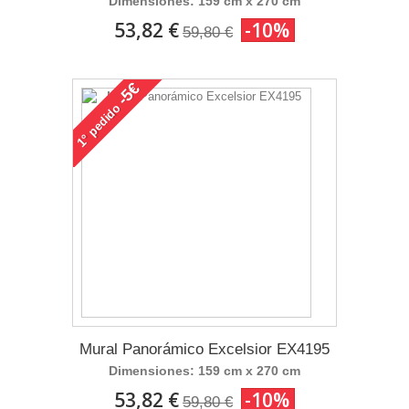
Dimensiones: 159 cm x 270 cm
53,82 €
-10%
59,80 €
-5€
pedido
1°
Mural Panorámico Excelsior EX4195
Dimensiones: 159 cm x 270 cm
53,82 €
-10%
59,80 €