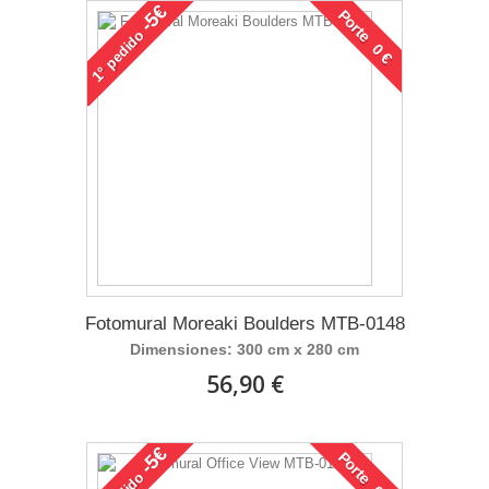
-5€
Porte 0 €
pedido
1°
Fotomural Moreaki Boulders MTB-0148
Dimensiones: 300 cm x 280 cm
56,90 €
-5€
Porte 0 €