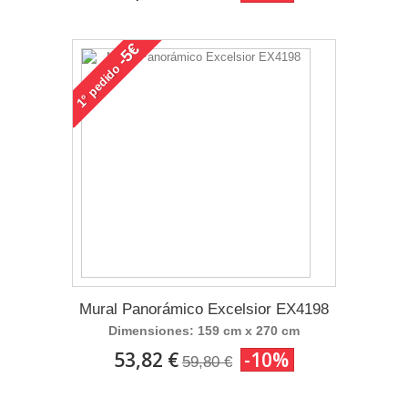
-5€
pedido
1°
Mural Panorámico Excelsior EX4198
Dimensiones: 159 cm x 270 cm
53,82 €
-10%
59,80 €