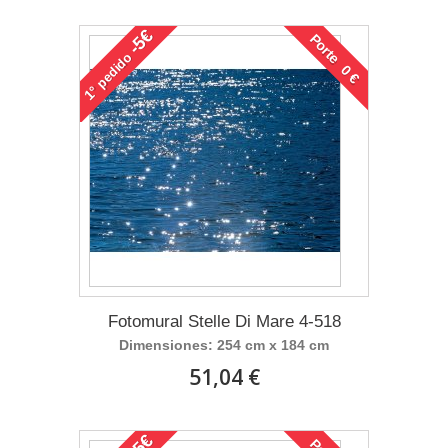
-5€
Porte 0 €
pedido
1°
Fotomural Stelle Di Mare 4-518
Dimensiones: 254 cm x 184 cm
51,04 €
-5€