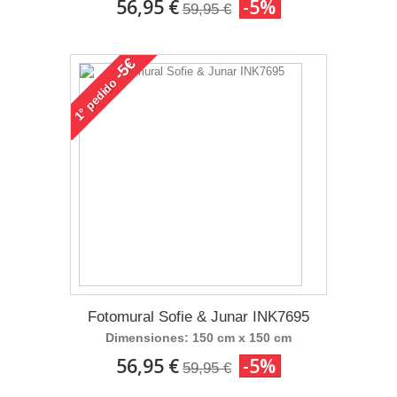
56,95 €
-5%
59,95 €
-5€
pedido
1°
Fotomural Sofie & Junar INK7695
Dimensiones: 150 cm x 150 cm
56,95 €
-5%
59,95 €