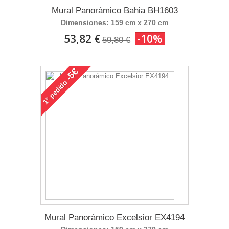
Mural Panorámico Bahia BH1603
Dimensiones: 159 cm x 270 cm
53,82 €
-10%
59,80 €
-5€
pedido
1°
Mural Panorámico Excelsior EX4194