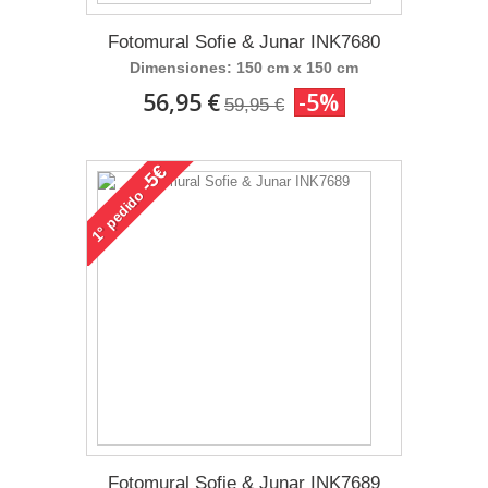
Fotomural Sofie & Junar INK7680
Dimensiones: 150 cm x 150 cm
56,95 €
-5%
59,95 €
-5€
pedido
1°
Fotomural Sofie & Junar INK7689