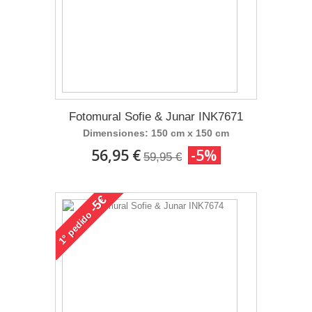
Fotomural Sofie & Junar INK7671
Dimensiones: 150 cm x 150 cm
56,95 €
-5%
59,95 €
-5€
pedido
1°