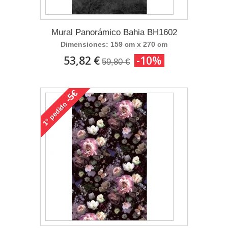
Mural Panorámico Bahia BH1602
Dimensiones: 159 cm x 270 cm
53,82 €
-10%
59,80 €
-5€
pedido
1°