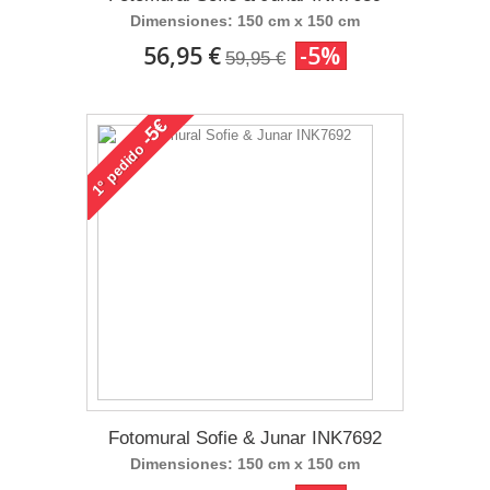
Dimensiones: 150 cm x 150 cm
56,95 €
-5%
59,95 €
-5€
pedido
1°
Fotomural Sofie & Junar INK7692
Dimensiones: 150 cm x 150 cm