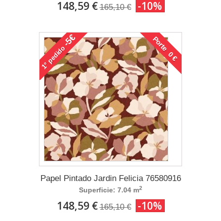
148,59 €
-10%
165,10 €
-5€
Porte 0 €
pedido
1°
Papel Pintado Jardin Felicia 76580916
2
Superficie: 7.04 m
148,59 €
-10%
165,10 €