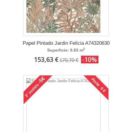
Papel Pintado Jardin Felicia A74320630
2
Superficie: 6.83 m
153,63 €
-10%
170,70 €
-5€
Porte 0 €
pedido
1°