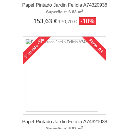
Papel Pintado Jardin Felicia A74320936
2
Superficie: 6.83 m
153,63 €
-10%
170,70 €
-5€
Porte 0 €
pedido
1°
Papel Pintado Jardin Felicia A74321038
2
Superficie: 6.83 m