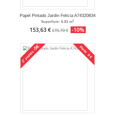
Papel Pintado Jardin Felicia A74320834
2
Superficie: 6.83 m
153,63 €
-10%
170,70 €
-5€
Porte 0 €
pedido
1°