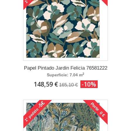
1°
Papel Pintado Jardin Felicia 76581222
2
Superficie: 7.04 m
148,59 €
-10%
165,10 €
-5€
Porte 0 €
pedido
1°