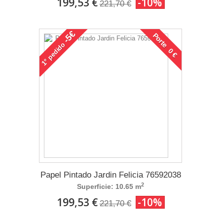
199,53 €
-10%
221,70 €
-5€
Porte 0 €
pedido
1°
Papel Pintado Jardin Felicia 76592038
2
Superficie: 10.65 m
199,53 €
-10%
221,70 €