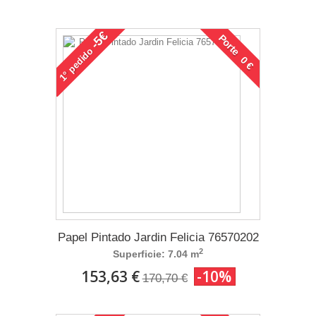
-5€
Porte 0 €
pedido
1°
Papel Pintado Jardin Felicia 76570202
2
Superficie: 7.04 m
153,63 €
-10%
170,70 €