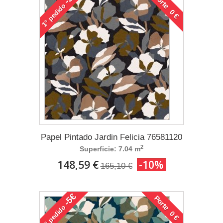
Porte 0 €
pedido
1°
Papel Pintado Jardin Felicia 76581120
2
Superficie: 7.04 m
148,59 €
-10%
165,10 €
-5€
Porte 0 €
pedido