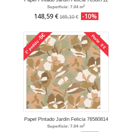
2
Superficie: 7.04 m
148,59 €
-10%
165,10 €
-5€
Porte 0 €
pedido
1°
Papel Pintado Jardin Felicia 76580814
2
Superficie: 7.04 m