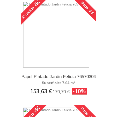
-5€
Porte 0 €
pedido
1°
Papel Pintado Jardin Felicia 76570304
2
Superficie: 7.04 m
153,63 €
-10%
170,70 €
-5€
Porte 0 €
pedido