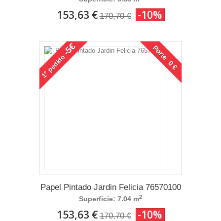
153,63 €
-10%
170,70 €
-5€
Porte 0 €
pedido
1°
Papel Pintado Jardin Felicia 76570100
2
Superficie: 7.04 m
153,63 €
-10%
170,70 €