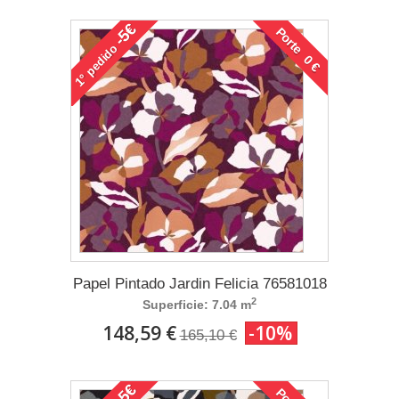
-5€
Porte 0 €
pedido
1°
Papel Pintado Jardin Felicia 76581018
2
Superficie: 7.04 m
148,59 €
-10%
165,10 €
-5€