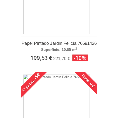
Papel Pintado Jardin Felicia 76591426
2
Superficie: 10.65 m
199,53 €
-10%
221,70 €
-5€
Porte 0 €
pedido
1°