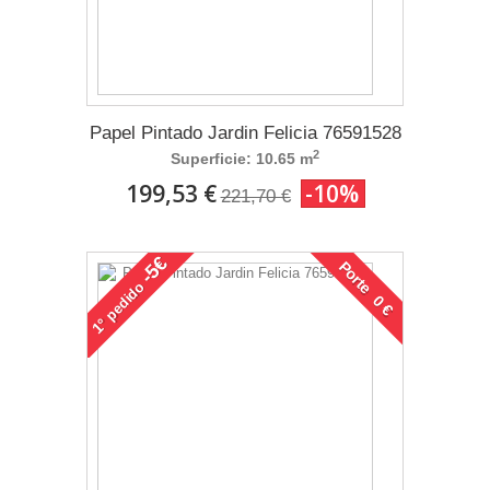
Papel Pintado Jardin Felicia 76591528
2
Superficie: 10.65 m
199,53 €
-10%
221,70 €
-5€
Porte 0 €
pedido
1°