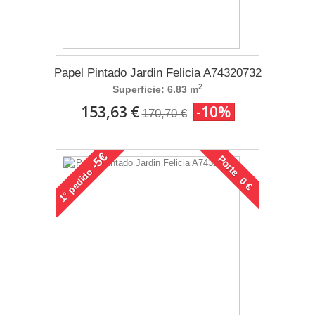
Papel Pintado Jardin Felicia A74320732
2
Superficie: 6.83 m
153,63 €
-10%
170,70 €
-5€
Porte 0 €
pedido
1°