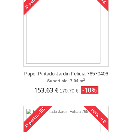
1°
Papel Pintado Jardin Felicia 76570406
2
Superficie: 7.04 m
153,63 €
-10%
170,70 €
-5€
Porte 0 €
pedido
1°