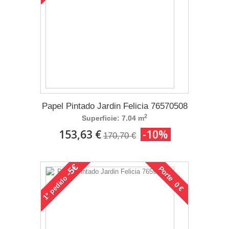
Papel Pintado Jardin Felicia 76570508
2
Superficie: 7.04 m
153,63 €
-10%
170,70 €
-5€
Porte 0 €
pedido
1°