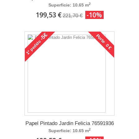
2
Superficie: 10.65 m
199,53 €
-10%
221,70 €
-5€
Porte 0 €
pedido
1°
Papel Pintado Jardin Felicia 76591936
2
Superficie: 10.65 m