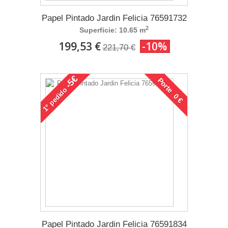
Papel Pintado Jardin Felicia 76591732
2
Superficie: 10.65 m
199,53 €
-10%
221,70 €
-5€
Porte 0 €
pedido
1°
Papel Pintado Jardin Felicia 76591834