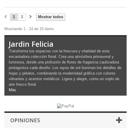
1
2
Mostrar todos
Mostrando 1 - 24 de 33 items
Jardin Felicia
Transforma tus espacios con la frescura y vitalidad de esta
encantadora colección floral. Crea una atmósfera primaveral y
luminosa, donde una profusión de flores de fragancia cautivadora
protagoniza cada diseño. Los rayos de sol iluminan los detalles de
hojas y pétalos, combinando la modernidad gráfica con colores
vibrantes y acentos metálicos. Ligera y alegre, como un soplo de
aire fresco floral.
Más
OPINIONES