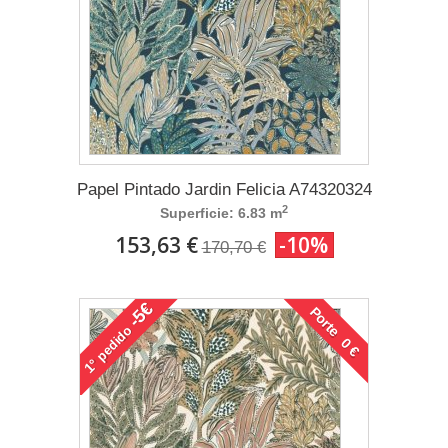
Papel Pintado Jardin Felicia A74320324
2
Superficie: 6.83 m
153,63 €
-10%
170,70 €
-5€
Porte 0 €
pedido
1°