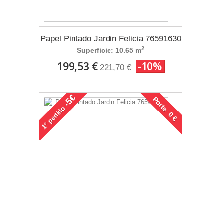
Papel Pintado Jardin Felicia 76591630
2
Superficie: 10.65 m
199,53 €
-10%
221,70 €
-5€
Porte 0 €
pedido
1°