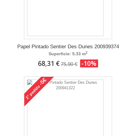
Papel Pintado Sentier Des Dunes 200939374
2
Superficie: 5.33 m
68,31 €
-10%
75,90 €
-5€
pedido
1°