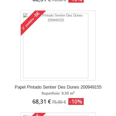
-5€
pedido
1°
Papel Pintado Sentier Des Dunes 200949155
2
Superficie: 5.33 m
68,31 €
-10%
75,90 €