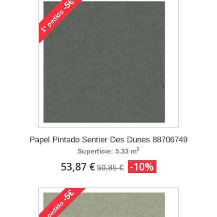
-5€
pedido
1°
Papel Pintado Sentier Des Dunes 88706749
2
Superficie: 5.33 m
53,87 €
-10%
59,85 €
-5€
pedido