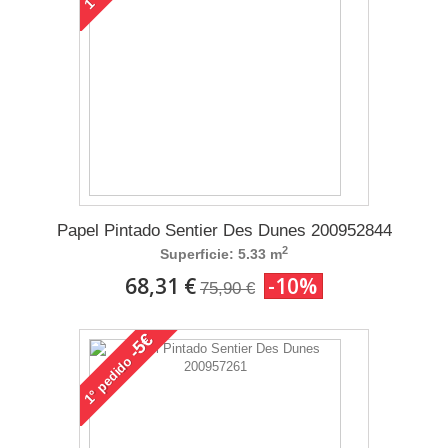
1°
Papel Pintado Sentier Des Dunes 200952844
2
Superficie: 5.33 m
68,31 €
-10%
75,90 €
-5€
pedido
1°