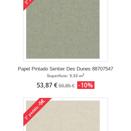
1°
Papel Pintado Sentier Des Dunes 88707547
2
Superficie: 5.33 m
53,87 €
-10%
59,85 €
-5€
pedido
1°