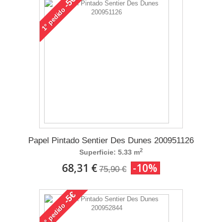
-5€
pedido
1°
Papel Pintado Sentier Des Dunes 200951126
2
Superficie: 5.33 m
68,31 €
-10%
75,90 €
-5€
pedido