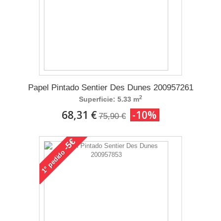
Papel Pintado Sentier Des Dunes 200957261
2
Superficie: 5.33 m
68,31 €
-10%
75,90 €
-5€
pedido
1°