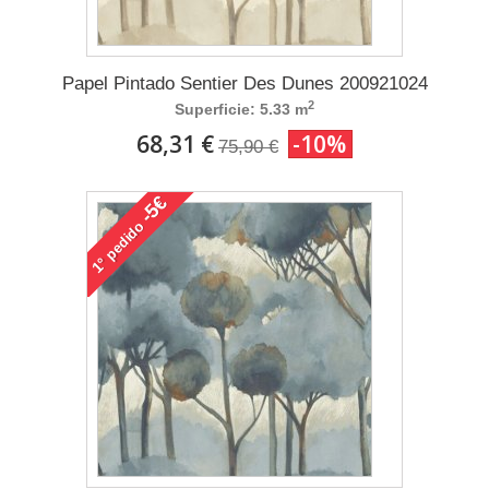
Papel Pintado Sentier Des Dunes 200921024
2
Superficie: 5.33 m
68,31 €
-10%
75,90 €
-5€
pedido
1°