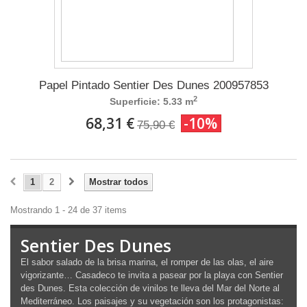
Papel Pintado Sentier Des Dunes 200957853
2
Superficie: 5.33 m
68,31 €
-10%
75,90 €
1
2
Mostrar todos
Mostrando 1 - 24 de 37 items
Sentier Des Dunes
El sabor salado de la brisa marina, el romper de las olas, el aire
vigorizante… Casadeco te invita a pasear por la playa con Sentier
des Dunes. Esta colección de vinilos te lleva del Mar del Norte al
Mediterráneo. Los paisajes y su vegetación son los protagonistas: