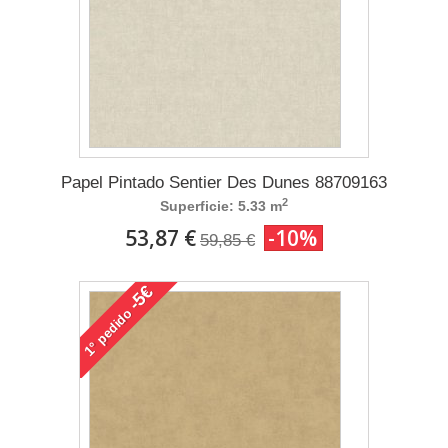
Papel Pintado Sentier Des Dunes 88709163
2
Superficie: 5.33 m
53,87 €
-10%
59,85 €
-5€
pedido
1°