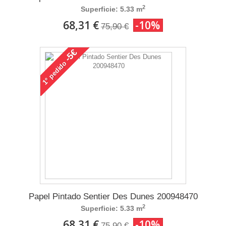
2
Superficie: 5.33 m
68,31 €
-10%
75,90 €
-5€
pedido
1°
Papel Pintado Sentier Des Dunes 200948470
2
Superficie: 5.33 m
68,31 €
-10%
75,90 €