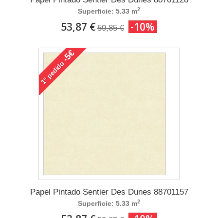
2
Superficie: 5.33 m
53,87 €
-10%
59,85 €
-5€
pedido
1°
Papel Pintado Sentier Des Dunes 88701157
2
Superficie: 5.33 m