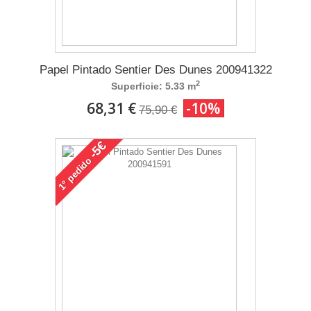
Papel Pintado Sentier Des Dunes 200941322
2
Superficie: 5.33 m
68,31 €
-10%
75,90 €
-5€
pedido
1°