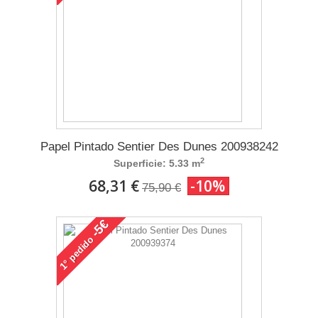
Papel Pintado Sentier Des Dunes 200938242
2
Superficie: 5.33 m
68,31 €
-10%
75,90 €
-5€
pedido
1°