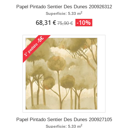
Papel Pintado Sentier Des Dunes 200926312
2
Superficie: 5.33 m
68,31 €
-10%
75,90 €
-5€
pedido
1°
Papel Pintado Sentier Des Dunes 200927105
2
Superficie: 5.33 m