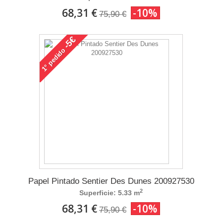
68,31 €
-10%
75,90 €
-5€
pedido
1°
Papel Pintado Sentier Des Dunes 200927530
2
Superficie: 5.33 m
68,31 €
-10%
75,90 €