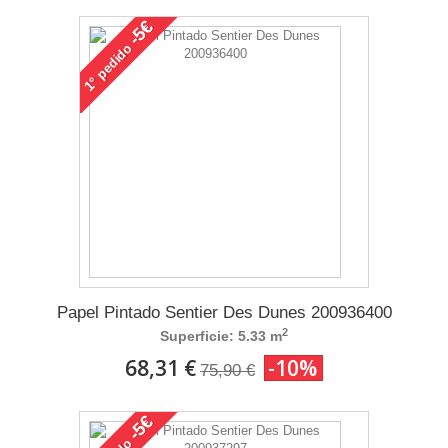
-5€
pedido
1°
Papel Pintado Sentier Des Dunes 200936400
2
Superficie: 5.33 m
68,31 €
-10%
75,90 €
-5€