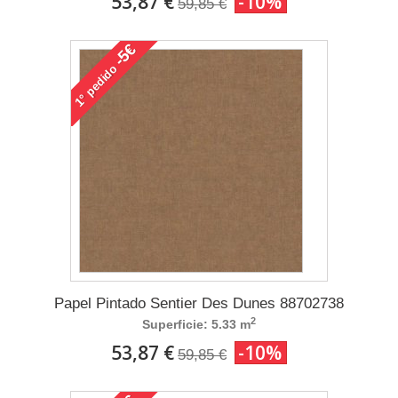
53,87 €
-10%
59,85 €
-5€
pedido
1°
Papel Pintado Sentier Des Dunes 88702738
2
Superficie: 5.33 m
53,87 €
-10%
59,85 €