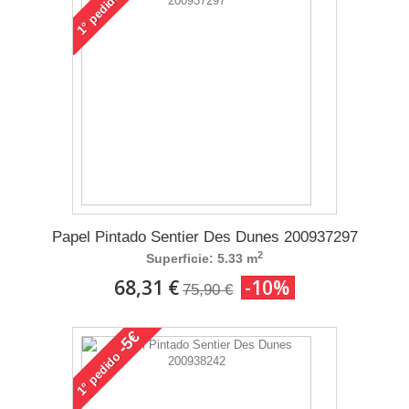
pedido
1°
Papel Pintado Sentier Des Dunes 200937297
2
Superficie: 5.33 m
68,31 €
-10%
75,90 €
-5€
pedido
1°