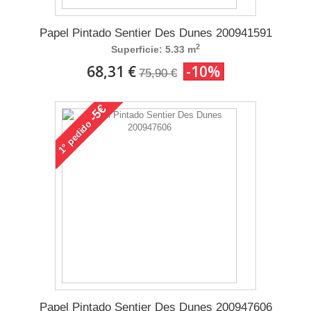
Papel Pintado Sentier Des Dunes 200941591
2
Superficie: 5.33 m
68,31 €
-10%
75,90 €
-5€
pedido
1°
Papel Pintado Sentier Des Dunes 200947606