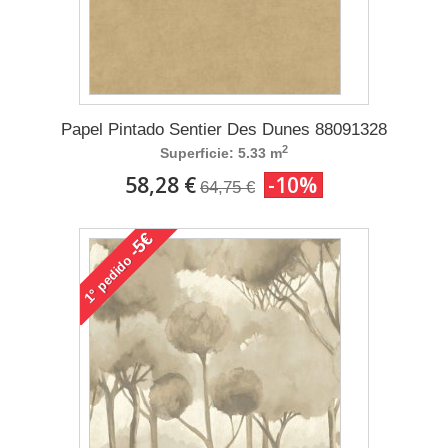
Papel Pintado Sentier Des Dunes 88091328
2
Superficie: 5.33 m
58,28 €
-10%
64,75 €
-5€
pedido
1°