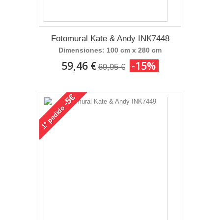
Fotomural Kate & Andy INK7448
Dimensiones: 100 cm x 280 cm
59,46 €
-15%
69,95 €
-5€
pedido
1°