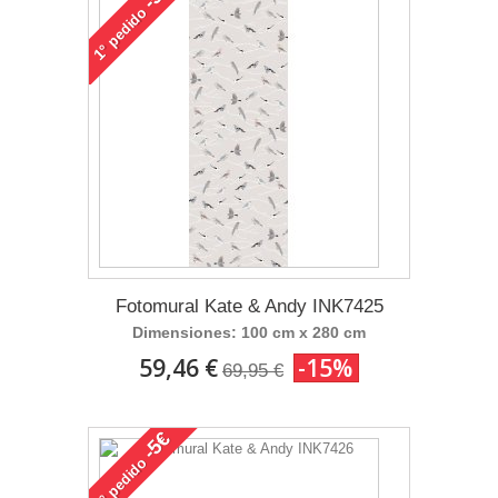
pedido
1°
Fotomural Kate & Andy INK7425
Dimensiones: 100 cm x 280 cm
59,46 €
-15%
69,95 €
-5€
pedido