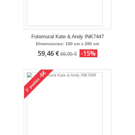
Fotomural Kate & Andy INK7447
Dimensiones: 100 cm x 280 cm
59,46 €
-15%
69,95 €
-5€
pedido
1°