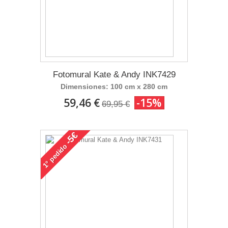
Fotomural Kate & Andy INK7429
Dimensiones: 100 cm x 280 cm
59,46 €
-15%
69,95 €
-5€
pedido
1°