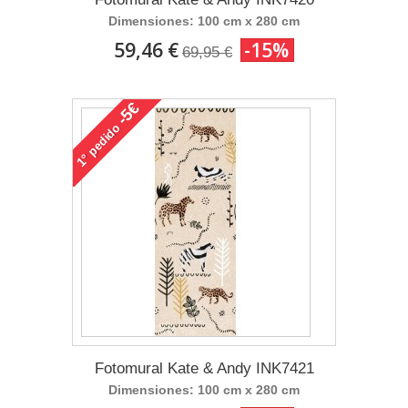
Dimensiones: 100 cm x 280 cm
59,46 €
-15%
69,95 €
-5€
pedido
1°
Fotomural Kate & Andy INK7421
Dimensiones: 100 cm x 280 cm