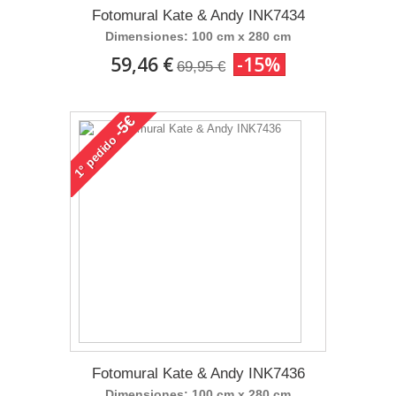
Fotomural Kate & Andy INK7434
Dimensiones: 100 cm x 280 cm
59,46 €
-15%
69,95 €
-5€
pedido
1°
Fotomural Kate & Andy INK7436
Dimensiones: 100 cm x 280 cm