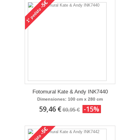
-5€
pedido
1°
Fotomural Kate & Andy INK7440
Dimensiones: 100 cm x 280 cm
59,46 €
-15%
69,95 €
-5€
pedido