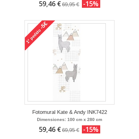
59,46 €
-15%
69,95 €
-5€
pedido
1°
Fotomural Kate & Andy INK7422
Dimensiones: 100 cm x 280 cm
59,46 €
-15%
69,95 €