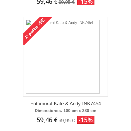
59,46 €
-15%
69,95 €
-5€
pedido
1°
Fotomural Kate & Andy INK7454
Dimensiones: 100 cm x 280 cm
59,46 €
-15%
69,95 €