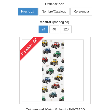
Ordenar por
Precio
Nombre/Catalogo
Referencia
Mostrar
(por página)
24
48
120
-5€
pedido
1°
Fotomural Kate & Andy INK7420