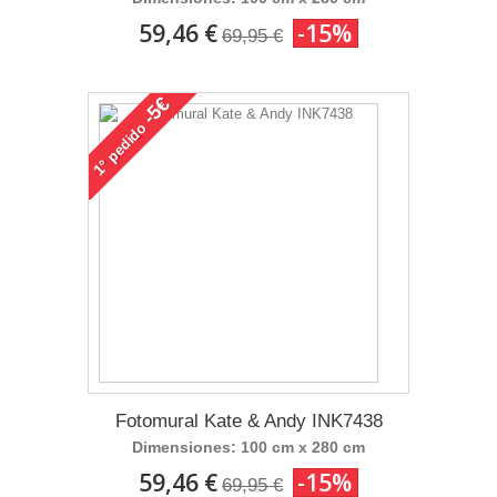
59,46 €
-15%
69,95 €
-5€
pedido
1°
Fotomural Kate & Andy INK7438
Dimensiones: 100 cm x 280 cm
59,46 €
-15%
69,95 €