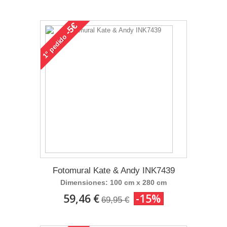
-5€
pedido
1°
Fotomural Kate & Andy INK7439
Dimensiones: 100 cm x 280 cm
59,46 €
-15%
69,95 €