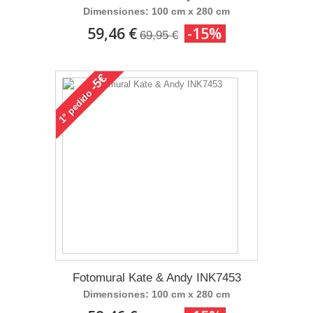
Dimensiones: 100 cm x 280 cm
59,46 €
-15%
69,95 €
-5€
pedido
1°
Fotomural Kate & Andy INK7453
Dimensiones: 100 cm x 280 cm