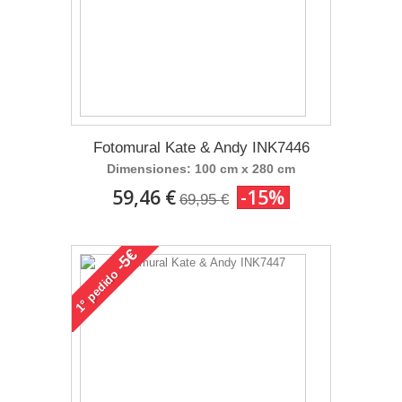
Fotomural Kate & Andy INK7446
Dimensiones: 100 cm x 280 cm
59,46 €
-15%
69,95 €
-5€
pedido
1°