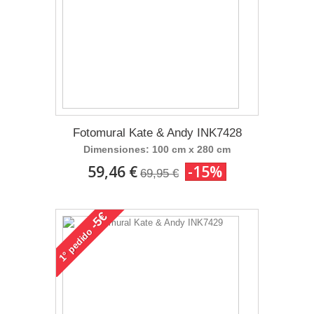
Fotomural Kate & Andy INK7428
Dimensiones: 100 cm x 280 cm
59,46 €
-15%
69,95 €
-5€
pedido
1°