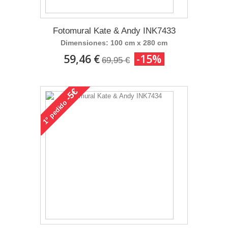
Fotomural Kate & Andy INK7433
Dimensiones: 100 cm x 280 cm
59,46 €
-15%
69,95 €
-5€
pedido
1°