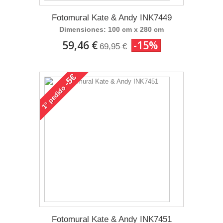
Fotomural Kate & Andy INK7449
Dimensiones: 100 cm x 280 cm
59,46 €
-15%
69,95 €
-5€
pedido
1°
Fotomural Kate & Andy INK7451