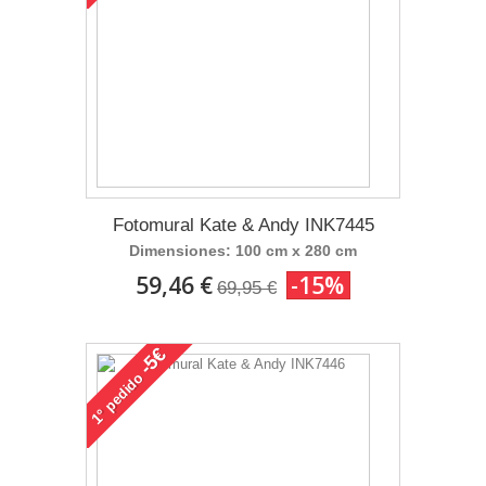
Fotomural Kate & Andy INK7445
Dimensiones: 100 cm x 280 cm
59,46 €
-15%
69,95 €
-5€
pedido
1°