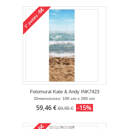
-5€
pedido
1°
Fotomural Kate & Andy INK7423
Dimensiones: 100 cm x 280 cm
59,46 €
-15%
69,95 €
-5€