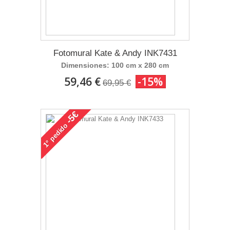
Fotomural Kate & Andy INK7431
Dimensiones: 100 cm x 280 cm
59,46 €
-15%
69,95 €
-5€
pedido
1°