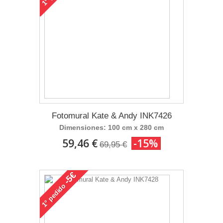
1°
Fotomural Kate & Andy INK7426
Dimensiones: 100 cm x 280 cm
59,46 €
-15%
69,95 €
-5€
pedido
1°