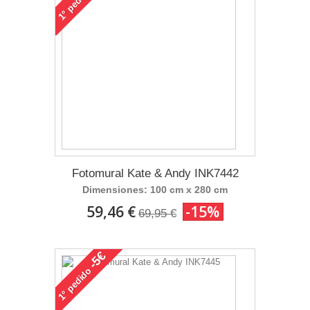
1°
Fotomural Kate & Andy INK7442
Dimensiones: 100 cm x 280 cm
59,46 €
-15%
69,95 €
-5€
pedido
1°