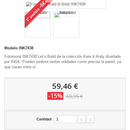
-5€
pedido
1°
Modelo
INK7438
Fotomural INK7438 Let’s Build de la colección Kate & Andy diseñada
por INGK. Pueden pedirse tantas unidades como precise la pared, ya
que casan entre sí.
59,46 €
-15%
69,95 €
Cantidad