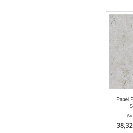
Papel P
S
Su
38,32