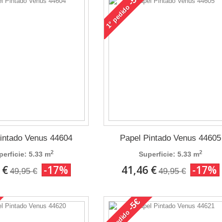
pedido
1°
intado Venus 44604
Papel Pintado Venus 44605
2
2
perficie: 5.33 m
Superficie: 5.33 m
 €
-17%
41,46 €
-17%
49,95 €
49,95 €
-5€
pedido