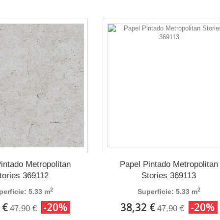
intado Metropolitan
Papel Pintado Metropolitan
tories 369112
Stories 369113
2
2
perficie: 5.33 m
Superficie: 5.33 m
 €
-20%
38,32 €
-20%
47,90 €
47,90 €