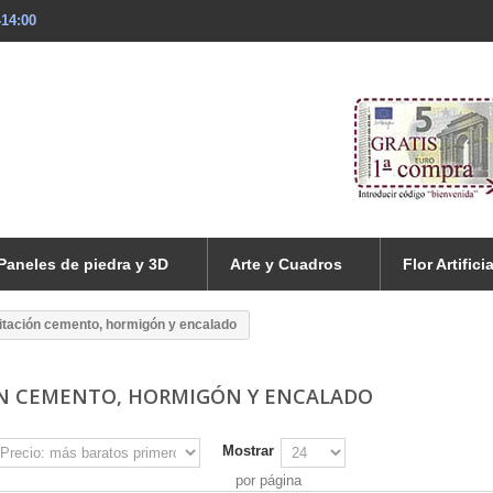
-14:00
Paneles de piedra y 3D
Arte y Cuadros
Flor Artificia
itación cemento, hormigón y encalado
N CEMENTO, HORMIGÓN Y ENCALADO
Mostrar
por página