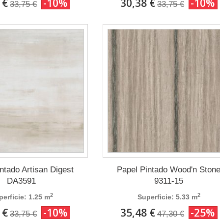
 €
-10%
30,38 €
-10%
33,75 €
33,75 €
ntado Artisan Digest
Papel Pintado Wood'n Ston
DA3591
9311-15
2
2
perficie: 1.25 m
Superficie: 5.33 m
 €
-10%
35,48 €
-25%
33,75 €
47,30 €