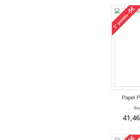
-5€
pedido
1°
Papel P
Su
41,46
-5€