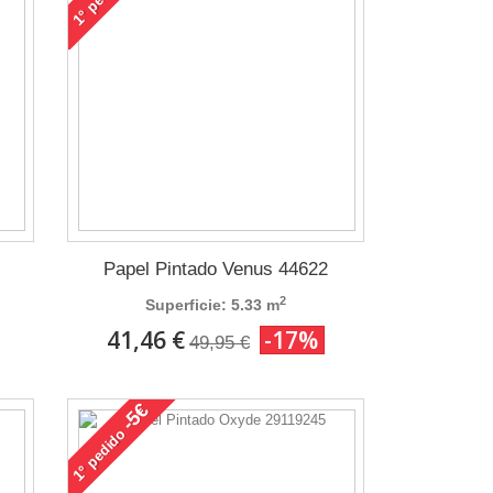
1°
Papel Pintado Venus 44622
2
Superficie: 5.33 m
41,46 €
-17%
49,95 €
-5€
pedido
1°