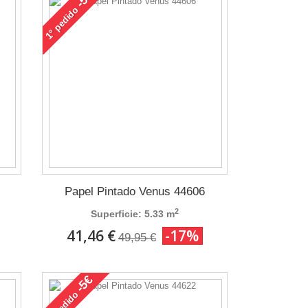
pedido
1°
Papel Pintado Venus 44606
2
Superficie: 5.33 m
41,46 €
-17%
49,95 €
-5€
pedido