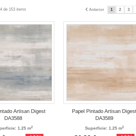
24 de 153 items
Anterior
1
2
3
ntado Artisan Digest
Papel Pintado Artisan Diges
DA3588
DA3589
2
2
perficie: 1.25 m
Superficie: 1.25 m