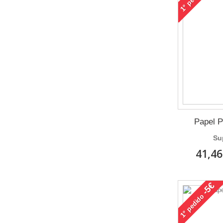
1°
Papel P
Su
41,46
-5€
pedido
1°