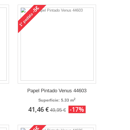
-5€
pedido
1°
Papel Pintado Venus 44603
2
Superficie: 5.33 m
41,46 €
-17%
49,95 €
-5€