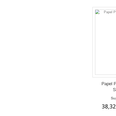
Papel P
S
Su
38,32