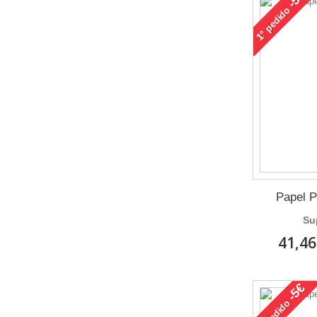
pedido
1°
Papel P
Su
41,46
-5€
pedido