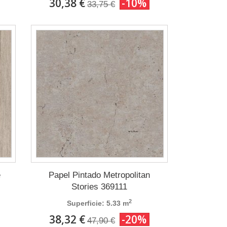
30,38 €
-10%
33,75 €
e
Papel Pintado Metropolitan
Stories 369111
2
Superficie: 5.33 m
38,32 €
-20%
47,90 €