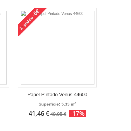
-5€
pedido
1°
Papel Pintado Venus 44600
2
Superficie: 5.33 m
41,46 €
-17%
49,95 €