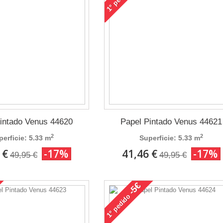
1°
intado Venus 44620
Papel Pintado Venus 44621
2
2
perficie: 5.33 m
Superficie: 5.33 m
 €
-17%
41,46 €
-17%
49,95 €
49,95 €
-5€
pedido
1°