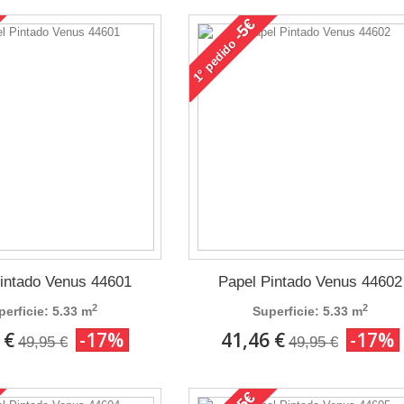
-5€
pedido
1°
intado Venus 44601
Papel Pintado Venus 44602
2
2
perficie: 5.33 m
Superficie: 5.33 m
 €
-17%
41,46 €
-17%
49,95 €
49,95 €
-5€