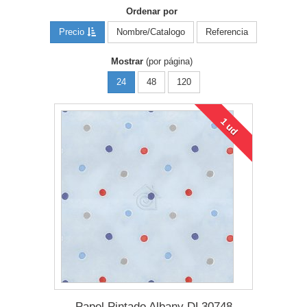
Ordenar por
Precio
Nombre/Catalogo
Referencia
Mostrar
(por página)
24
48
120
1 ud
Papel Pintado Albany DL30748