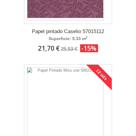
Papel pintado Caselio 57015112
2
Superficie: 5.33 m
21,70 €
-15%
25,53 €
12 uds