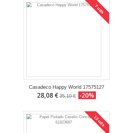
7 uds
Casadeco Happy World 17575127
28,08 €
-20%
35,10 €
12 uds