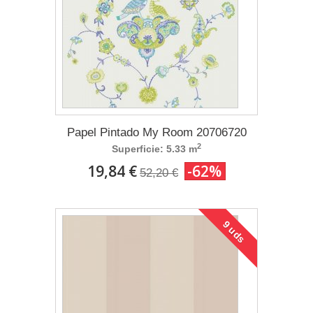
Papel Pintado My Room 20706720
2
Superficie: 5.33 m
19,84 €
-62%
52,20 €
9 uds