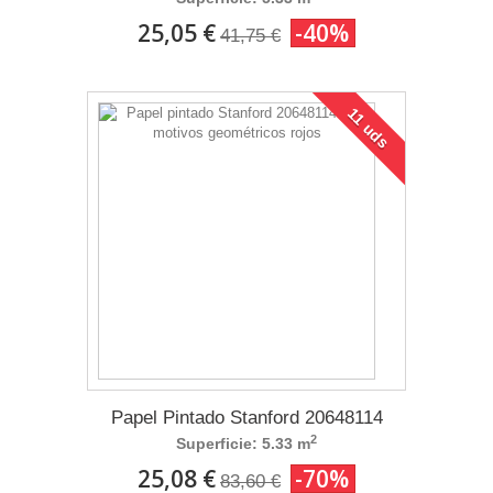
25,05 €
-40%
41,75 €
11 uds
Papel Pintado Stanford 20648114
2
Superficie: 5.33 m
25,08 €
-70%
83,60 €