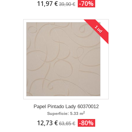
11,97 €
-70%
39,90 €
1 ud
Papel Pintado Lady 60370012
2
Superficie: 5.33 m
12,73 €
-80%
63,65 €