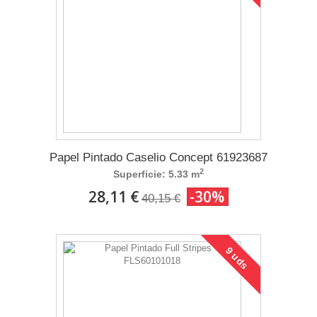
Papel Pintado Caselio Concept 61923687
2
Superficie: 5.33 m
28,11 €
-30%
40,15 €
9 uds