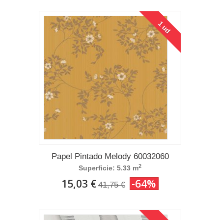
1 ud
Papel Pintado Melody 60032060
2
Superficie: 5.33 m
15,03 €
-64%
41,75 €