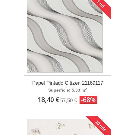
1 ud
Papel Pintado Citizen 21169117
2
Superficie: 5.33 m
18,40 €
-68%
57,50 €
10 uds