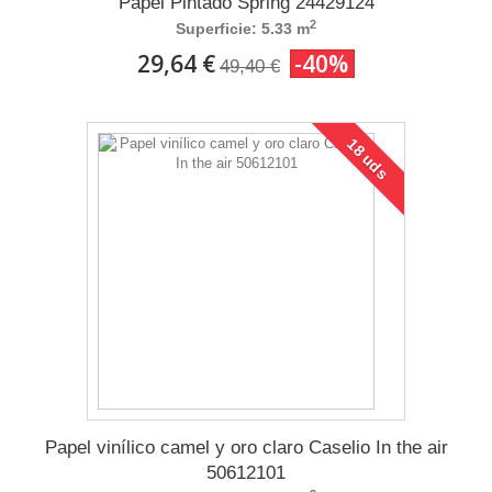
Papel Pintado Spring 24429124
2
Superficie: 5.33 m
29,64 €
-40%
49,40 €
18 uds
Papel vinílico camel y oro claro Caselio In the air
50612101