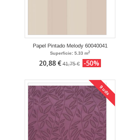
Papel Pintado Melody 60040041
2
Superficie: 5.33 m
20,88 €
-50%
41,75 €
9 uds