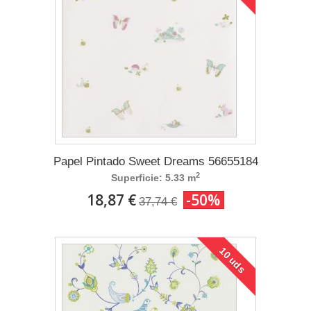
Papel Pintado Sweet Dreams 56655184
2
Superficie: 5.33 m
18,87 €
-50%
37,74 €
10 uds