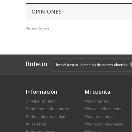
OPINIONES
Reviews by
revi
Boletín
Información
Mi cuenta
El papel pintado
Mis compras
Condiciones de compra
Mis vales descuento
Política de privacidad
Mis direcciones
Aviso legal
Mis datos personales
Sobre nosotros
Mis vales