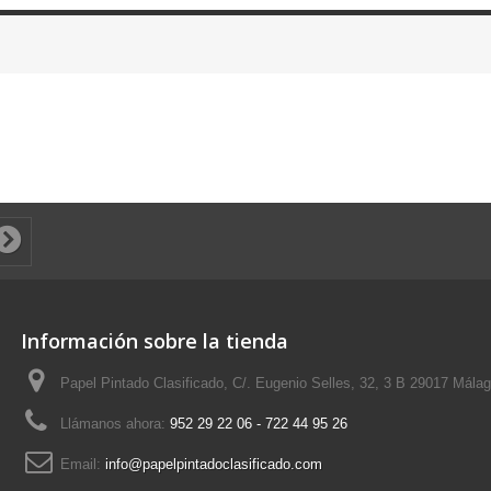
Información sobre la tienda
Papel Pintado Clasificado, C/. Eugenio Selles, 32, 3 B 29017 Mála
Llámanos ahora:
952 29 22 06 - 722 44 95 26
Email:
info@papelpintadoclasificado.com