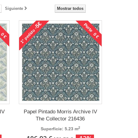
Siguiente
Mostrar todos
-5€
 0 €
Porte 0 €
pedido
1°
IV
Papel Pintado Morris Archive IV
The Collector 216436
2
Superficie: 5.23 m