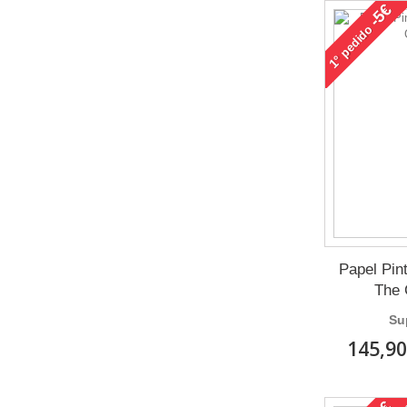
-5€
pedido
1°
Papel Pin
The 
Su
145,90