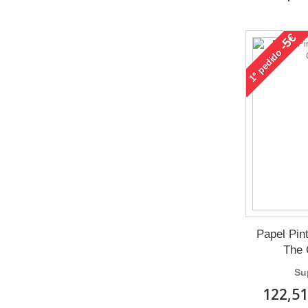
-5€
pedido
1°
Papel Pin
The 
Su
122,51