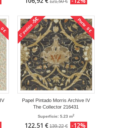
106,92 €
-12%
121,50 €
-5€
 0 €
Porte 0 €
pedido
1°
IV
Papel Pintado Morris Archive IV
The Collector 216431
2
Superficie: 5.23 m
122,51 €
-12%
139,22 €