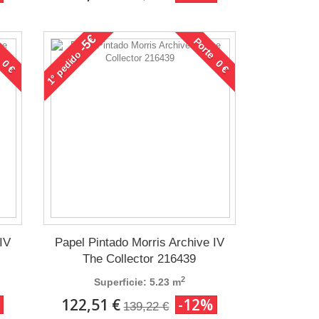
-5€
 0 €
Porte 0 €
pedido
1°
IV
Papel Pintado Morris Archive IV
The Collector 216439
2
Superficie: 5.23 m
122,51 €
-12%
139,22 €