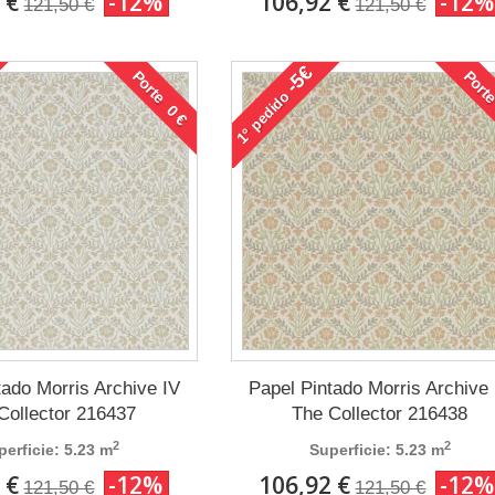
 €
-12%
106,92 €
-12%
121,50 €
121,50 €
-5€
Porte 0 €
Porte
pedido
1°
tado Morris Archive IV
Papel Pintado Morris Archive 
Collector 216437
The Collector 216438
2
2
perficie: 5.23 m
Superficie: 5.23 m
 €
-12%
106,92 €
-12%
121,50 €
121,50 €