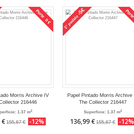
-5€
Porte 0 €
Porte
pedido
1°
tado Morris Archive IV
Papel Pintado Morris Archive 
Collector 216446
The Collector 216447
2
2
perficie: 1.37 m
Superficie: 1.37 m
 €
-12%
136,99 €
-12%
155,67 €
155,67 €