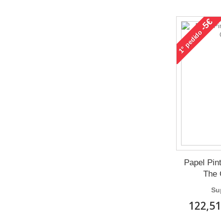
-5€
pedido
1°
Papel Pin
The 
Su
122,51