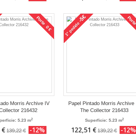
-5€
Porte 0 €
Porte
pedido
1°
tado Morris Archive IV
Papel Pintado Morris Archive 
Collector 216432
The Collector 216433
2
2
perficie: 5.23 m
Superficie: 5.23 m
 €
-12%
122,51 €
-12%
139,22 €
139,22 €