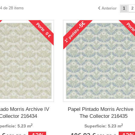
24 de 28 items
Anterior
1
2
-5€
Porte 0 €
Porte
pedido
1°
tado Morris Archive IV
Papel Pintado Morris Archive 
Collector 216434
The Collector 216435
2
2
perficie: 5.23 m
Superficie: 5.23 m