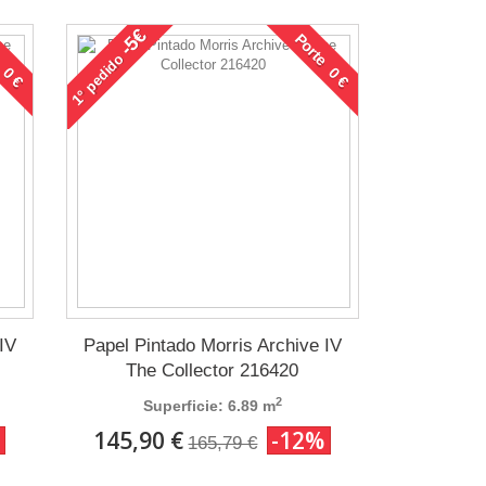
-5€
 0 €
Porte 0 €
pedido
1°
IV
Papel Pintado Morris Archive IV
The Collector 216420
2
Superficie: 6.89 m
145,90 €
-12%
165,79 €