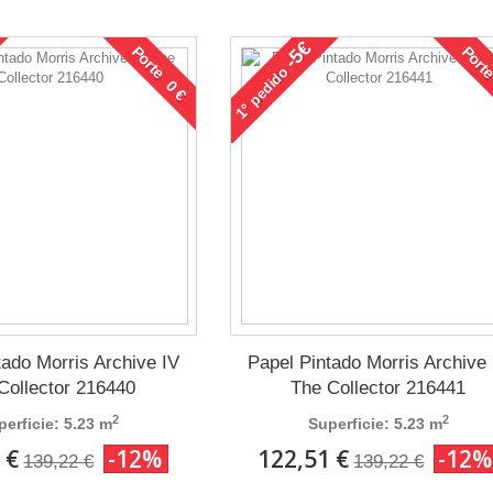
-5€
Porte 0 €
Porte
pedido
1°
tado Morris Archive IV
Papel Pintado Morris Archive 
Collector 216440
The Collector 216441
2
2
perficie: 5.23 m
Superficie: 5.23 m
 €
-12%
122,51 €
-12%
139,22 €
139,22 €