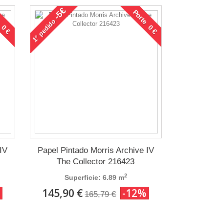
-5€
 0 €
Porte 0 €
pedido
1°
IV
Papel Pintado Morris Archive IV
The Collector 216423
2
Superficie: 6.89 m
145,90 €
-12%
165,79 €