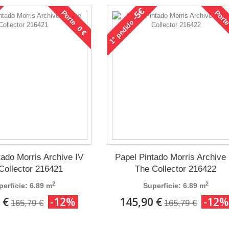
-5€
Porte 0 €
Porte
pedido
1°
tado Morris Archive IV
Papel Pintado Morris Archive 
Collector 216421
The Collector 216422
2
2
perficie: 6.89 m
Superficie: 6.89 m
 €
-12%
145,90 €
-12%
165,79 €
165,79 €