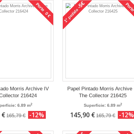
-5€
Porte 0 €
Porte
pedido
1°
tado Morris Archive IV
Papel Pintado Morris Archive 
Collector 216424
The Collector 216425
2
2
perficie: 6.89 m
Superficie: 6.89 m
 €
-12%
145,90 €
-12%
165,79 €
165,79 €