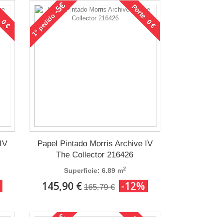
-5€
 0 €
Porte 0 €
pedido
1°
IV
Papel Pintado Morris Archive IV
The Collector 216426
2
Superficie: 6.89 m
145,90 €
-12%
165,79 €