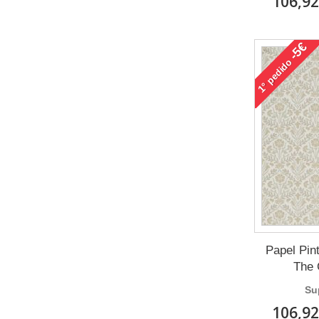
106,92
-5€
pedido
1°
Papel Pin
The 
Su
106,92