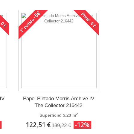
-5€
 0 €
Porte 0 €
pedido
1°
IV
Papel Pintado Morris Archive IV
The Collector 216442
2
Superficie: 5.23 m
122,51 €
-12%
139,22 €