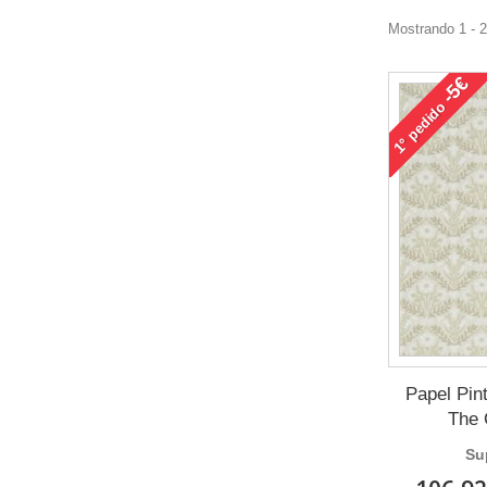
Mostrando 1 - 
-5€
pedido
1°
Papel Pin
The 
Su