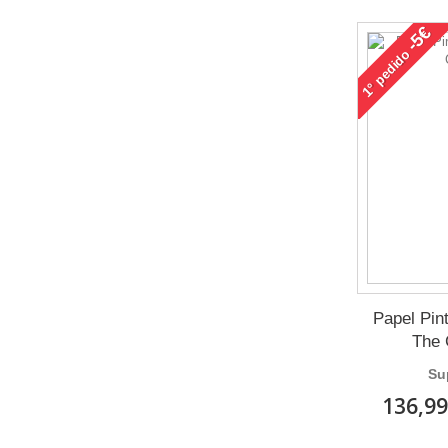
-5€
pedido
1°
Papel Pin
The 
Su
136,99