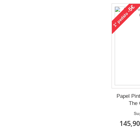
-5€
pedido
1°
Papel Pin
The 
Su
145,90