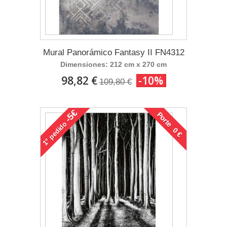
Mural Panorámico Fantasy II FN4312
Dimensiones: 212 cm x 270 cm
98,82 €
-10%
109,80 €
-5€
Porte 0 €
pedido
1°