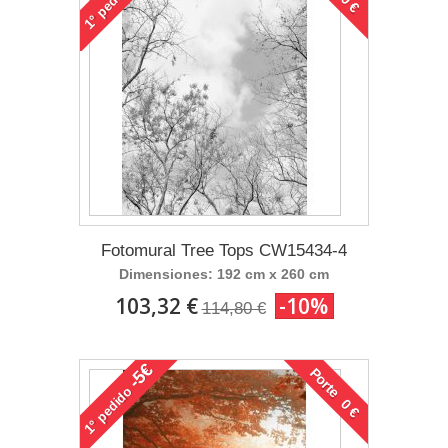
1°
Fotomural Tree Tops CW15434-4
Dimensiones: 192 cm x 260 cm
103,32 €
-10%
114,80 €
-5€
Porte 0 €
pedido
1°