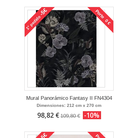
-5€
Porte 0 €
pedido
1°
Mural Panorámico Fantasy II FN4304
Dimensiones: 212 cm x 270 cm
98,82 €
-10%
109,80 €
-5€