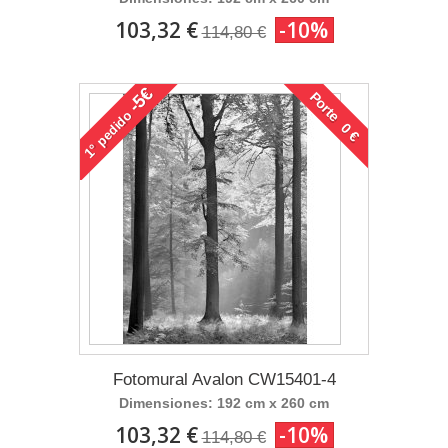
103,32 €
-10%
114,80 €
-5€
Porte 0 €
pedido
1°
Fotomural Avalon CW15401-4
Dimensiones: 192 cm x 260 cm
103,32 €
-10%
114,80 €