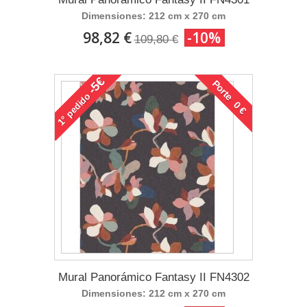
Dimensiones: 212 cm x 270 cm
98,82 €
-10%
109,80 €
-5€
Porte 0 €
pedido
1°
Mural Panorámico Fantasy II FN4302
Dimensiones: 212 cm x 270 cm