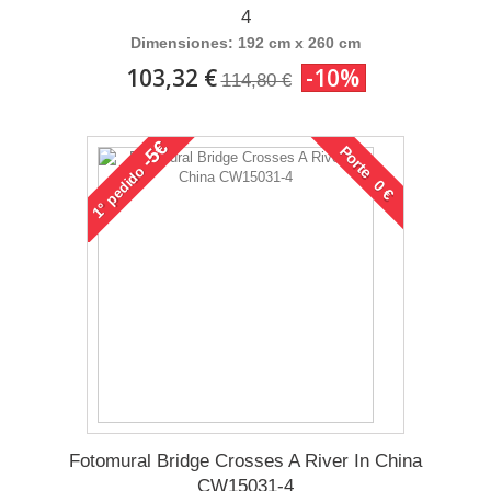
4
Dimensiones: 192 cm x 260 cm
103,32 €
-10%
114,80 €
-5€
Porte 0 €
pedido
1°
Fotomural Bridge Crosses A River In China
CW15031-4