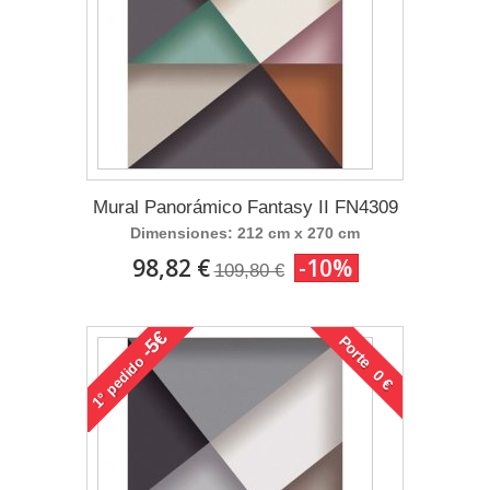
Mural Panorámico Fantasy II FN4309
Dimensiones: 212 cm x 270 cm
98,82 €
-10%
109,80 €
-5€
Porte 0 €
pedido
1°