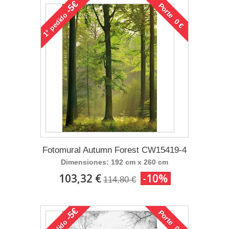
-5€
Porte 0 €
pedido
1°
Fotomural Autumn Forest CW15419-4
Dimensiones: 192 cm x 260 cm
103,32 €
-10%
114,80 €
-5€
Porte 0 €
pedido