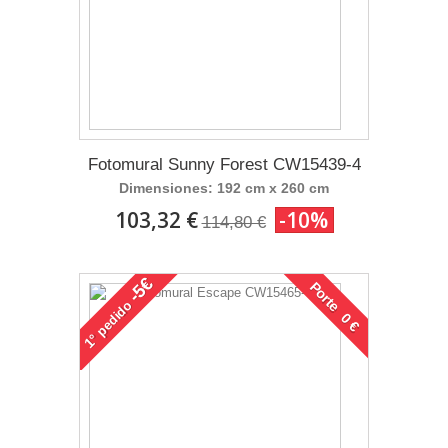
Fotomural Sunny Forest CW15439-4
Dimensiones: 192 cm x 260 cm
103,32 €
-10%
114,80 €
-5€
Porte 0 €
pedido
1°