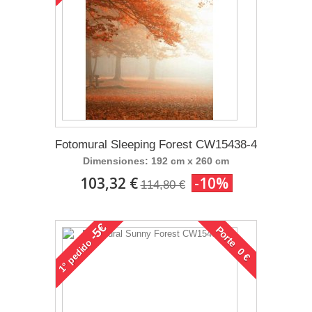
Fotomural Sleeping Forest CW15438-4
Dimensiones: 192 cm x 260 cm
103,32 €
-10%
114,80 €
-5€
Porte 0 €
pedido
1°