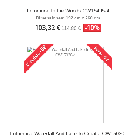
Fotomural In the Woods CW15495-4
Dimensiones: 192 cm x 260 cm
103,32 €
-10%
114,80 €
-5€
Porte 0 €
pedido
1°
Fotomural Waterfall And Lake In Croatia CW15030-