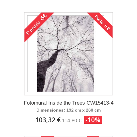
-5€
Porte 0 €
pedido
1°
Fotomural Inside the Trees CW15413-4
Dimensiones: 192 cm x 260 cm
103,32 €
-10%
114,80 €