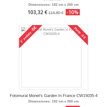
Dimensiones: 192 cm x 260 cm
103,32 €
-10%
114,80 €
-5€
Porte 0 €
pedido
1°
Fotomural Monet's Garden In France CW15035-4
Dimensiones: 192 cm x 260 cm