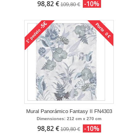
98,82 €
-10%
109,80 €
-5€
Porte 0 €
pedido
1°
Mural Panorámico Fantasy II FN4303
Dimensiones: 212 cm x 270 cm
98,82 €
-10%
109,80 €