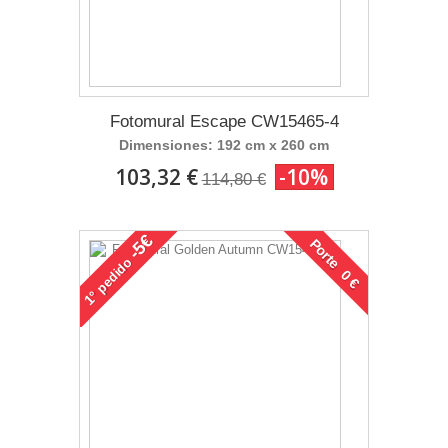
Fotomural Escape CW15465-4
Dimensiones: 192 cm x 260 cm
103,32 €
-10%
114,80 €
-5€
Porte 0 €
pedido
1°