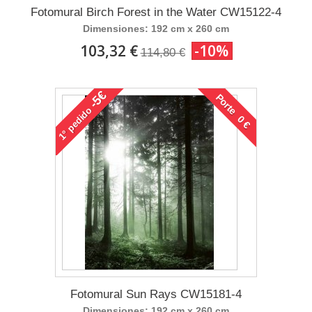
Fotomural Birch Forest in the Water CW15122-4
Dimensiones: 192 cm x 260 cm
103,32 €
-10%
114,80 €
-5€
Porte 0 €
pedido
1°
Fotomural Sun Rays CW15181-4
Dimensiones: 192 cm x 260 cm