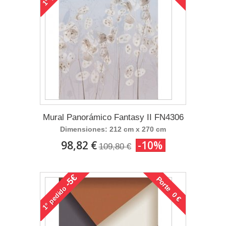
1°
Mural Panorámico Fantasy II FN4306
Dimensiones: 212 cm x 270 cm
98,82 €
-10%
109,80 €
-5€
Porte 0 €
pedido
1°