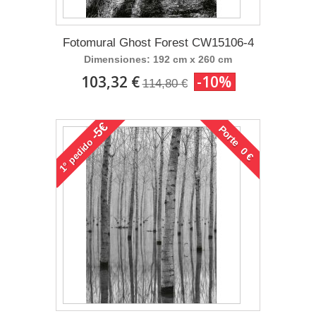
Fotomural Ghost Forest CW15106-4
Dimensiones: 192 cm x 260 cm
103,32 €
-10%
114,80 €
-5€
Porte 0 €
pedido
1°