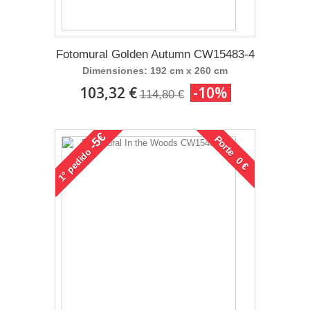
Fotomural Golden Autumn CW15483-4
Dimensiones: 192 cm x 260 cm
103,32 €
-10%
114,80 €
-5€
Porte 0 €
pedido
1°