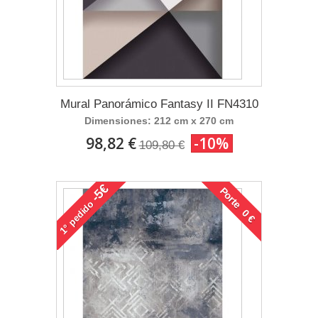
Mural Panorámico Fantasy II FN4310
Dimensiones: 212 cm x 270 cm
98,82 €
-10%
109,80 €
-5€
Porte 0 €
pedido
1°