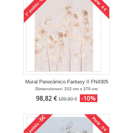
Porte 0 €
pedido
1°
Mural Panorámico Fantasy II FN4305
Dimensiones: 212 cm x 270 cm
98,82 €
-10%
109,80 €
-5€
Porte 0 €
pedido