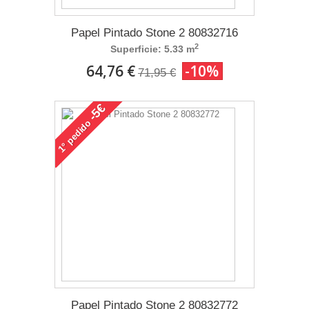
Papel Pintado Stone 2 80832716
2
Superficie: 5.33 m
64,76 €
-10%
71,95 €
-5€
pedido
1°
Papel Pintado Stone 2 80832772