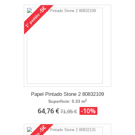
-5€
pedido
1°
Papel Pintado Stone 2 80832109
2
Superficie: 5.33 m
64,76 €
-10%
71,95 €
-5€