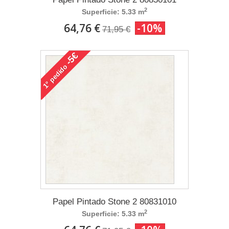
2
Superficie: 5.33 m
64,76 €
-10%
71,95 €
-5€
pedido
1°
Papel Pintado Stone 2 80831010
2
Superficie: 5.33 m