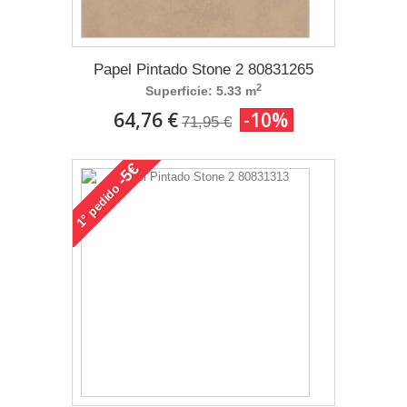
Papel Pintado Stone 2 80831265
2
Superficie: 5.33 m
64,76 €
-10%
71,95 €
-5€
pedido
1°