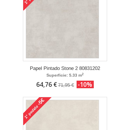
1°
Papel Pintado Stone 2 80831202
2
Superficie: 5.33 m
64,76 €
-10%
71,95 €
-5€
pedido
1°