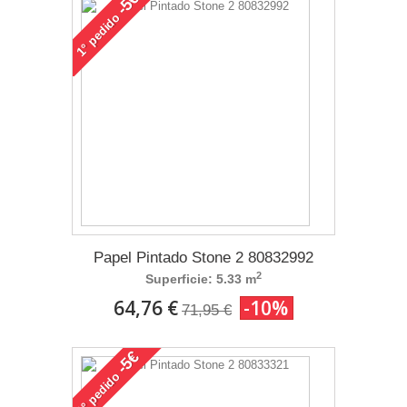
-5€
pedido
1°
Papel Pintado Stone 2 80832992
2
Superficie: 5.33 m
64,76 €
-10%
71,95 €
-5€
pedido