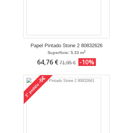
Papel Pintado Stone 2 80832626
2
Superficie: 5.33 m
64,76 €
-10%
71,95 €
-5€
pedido
1°