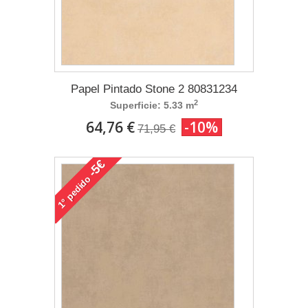
Papel Pintado Stone 2 80831234
2
Superficie: 5.33 m
64,76 €
-10%
71,95 €
-5€
pedido
1°