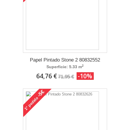
Papel Pintado Stone 2 80832552
2
Superficie: 5.33 m
64,76 €
-10%
71,95 €
-5€
pedido
1°