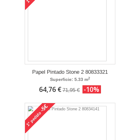
1°
Papel Pintado Stone 2 80833321
2
Superficie: 5.33 m
64,76 €
-10%
71,95 €
-5€
pedido
1°