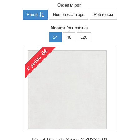
Ordenar por
Precio
Nombre/Catalogo
Referencia
Mostrar
(por página)
24
48
120
-5€
pedido
1°
Papel Pintado Stone 2 80830101