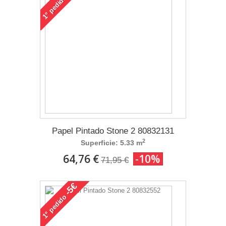
pedido
1°
Papel Pintado Stone 2 80832131
2
Superficie: 5.33 m
64,76 €
-10%
71,95 €
-5€
pedido
1°