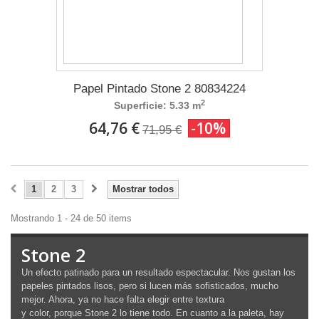
Papel Pintado Stone 2 80834224
2
Superficie: 5.33 m
64,76 €
-10%
71,95 €
1
2
3
Mostrar todos
Mostrando 1 - 24 de 50 items
Stone 2
Un efecto patinado para un resultado espectacular. Nos gustan los
papeles pintados lisos, pero si lucen más sofisticados, mucho
mejor. Ahora, ya no hace falta elegir entre textura
y color, porque Stone 2 lo tiene todo. En cuanto a la paleta, hay