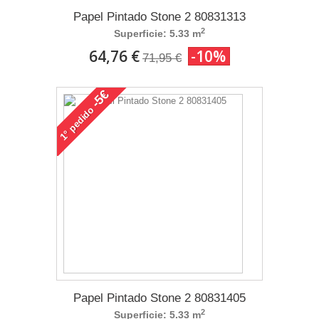
Papel Pintado Stone 2 80831313
2
Superficie: 5.33 m
64,76 €
-10%
71,95 €
-5€
pedido
1°
Papel Pintado Stone 2 80831405
2
Superficie: 5.33 m