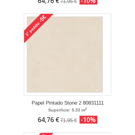
64,76 €
-10%
71,95 €
-5€
pedido
1°
Papel Pintado Stone 2 80831111
2
Superficie: 5.33 m
64,76 €
-10%
71,95 €