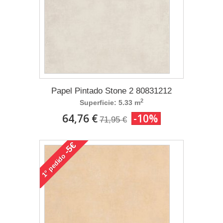
Papel Pintado Stone 2 80831212
2
Superficie: 5.33 m
64,76 €
-10%
71,95 €
-5€
pedido
1°