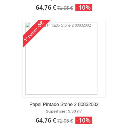
64,76 €
-10%
71,95 €
-5€
pedido
1°
Papel Pintado Stone 2 80832002
2
Superficie: 5.33 m
64,76 €
-10%
71,95 €