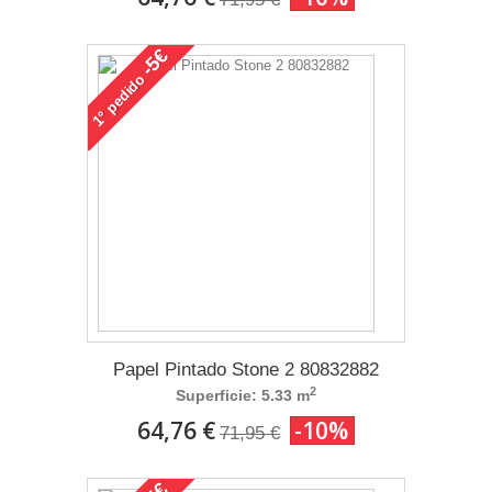
-5€
pedido
1°
Papel Pintado Stone 2 80832882
2
Superficie: 5.33 m
64,76 €
-10%
71,95 €