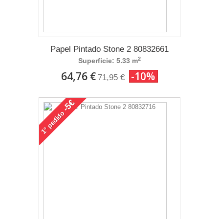
Papel Pintado Stone 2 80832661
2
Superficie: 5.33 m
64,76 €
-10%
71,95 €
-5€
pedido
1°