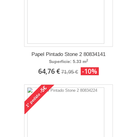
Papel Pintado Stone 2 80834141
2
Superficie: 5.33 m
64,76 €
-10%
71,95 €
-5€
pedido
1°