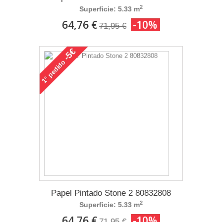
2
Superficie: 5.33 m
64,76 €
-10%
71,95 €
-5€
pedido
1°
Papel Pintado Stone 2 80832808
2
Superficie: 5.33 m
64,76 €
-10%
71,95 €