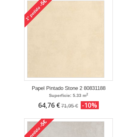
-5€
pedido
1°
Papel Pintado Stone 2 80831188
2
Superficie: 5.33 m
64,76 €
-10%
71,95 €
-5€
pedido