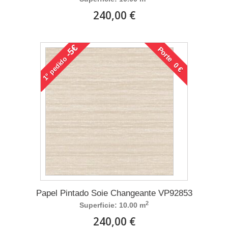
240,00 €
-5€
Porte 0 €
pedido
1°
Papel Pintado Soie Changeante VP92853
2
Superficie: 10.00 m
240,00 €