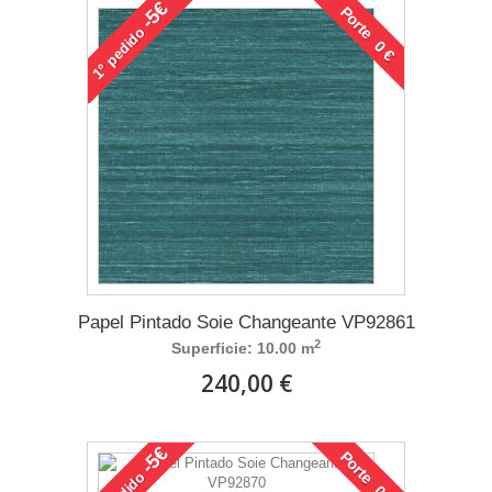
-5€
Porte 0 €
pedido
1°
Papel Pintado Soie Changeante VP92861
2
Superficie: 10.00 m
240,00 €
-5€
Porte 0 €
pedido