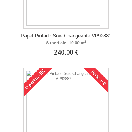
Papel Pintado Soie Changeante VP92881
2
Superficie: 10.00 m
240,00 €
-5€
Porte 0 €
pedido
1°