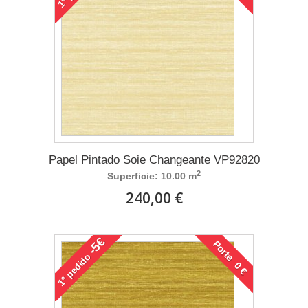
1°
Papel Pintado Soie Changeante VP92820
2
Superficie: 10.00 m
240,00 €
-5€
Porte 0 €
pedido
1°