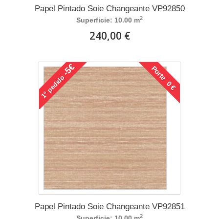
Papel Pintado Soie Changeante VP92850
2
Superficie: 10.00 m
240,00 €
-5€
Porte 0 €
pedido
1°
Papel Pintado Soie Changeante VP92851
2
Superficie: 10.00 m