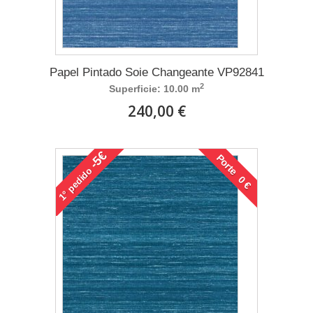
Papel Pintado Soie Changeante VP92841
2
Superficie: 10.00 m
240,00 €
-5€
Porte 0 €
pedido
1°