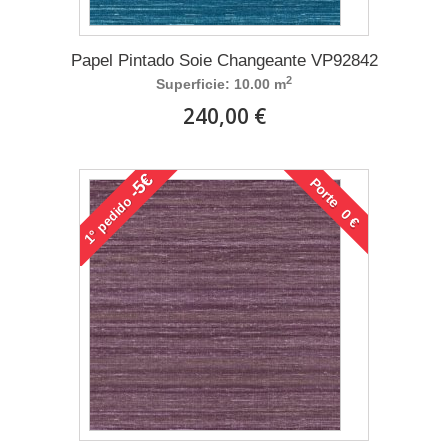
Papel Pintado Soie Changeante VP92842
2
Superficie: 10.00 m
240,00 €
-5€
Porte 0 €
pedido
1°