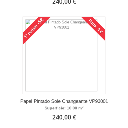
240,00 €
-5€
Porte 0 €
pedido
1°
Papel Pintado Soie Changeante VP93001
2
Superficie: 10.00 m
240,00 €