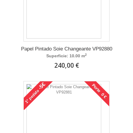
Papel Pintado Soie Changeante VP92880
2
Superficie: 10.00 m
240,00 €
-5€
Porte 0 €
pedido
1°