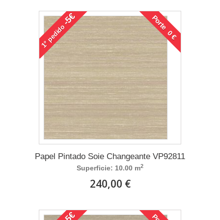
-5€
Porte 0 €
pedido
1°
Papel Pintado Soie Changeante VP92811
2
Superficie: 10.00 m
240,00 €
-5€