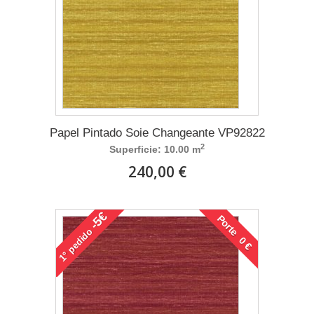
Papel Pintado Soie Changeante VP92822
2
Superficie: 10.00 m
240,00 €
-5€
Porte 0 €
pedido
1°