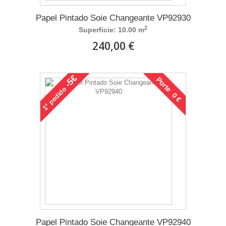
Papel Pintado Soie Changeante VP92930
2
Superficie: 10.00 m
240,00 €
-5€
Porte 0 €
pedido
1°
Papel Pintado Soie Changeante VP92940