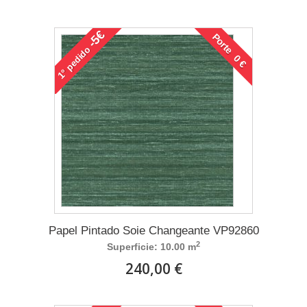
-5€
Porte 0 €
pedido
1°
Papel Pintado Soie Changeante VP92860
2
Superficie: 10.00 m
240,00 €