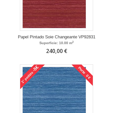
Papel Pintado Soie Changeante VP92831
2
Superficie: 10.00 m
240,00 €
-5€
Porte 0 €
pedido
1°