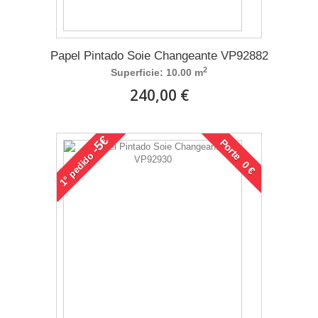
Papel Pintado Soie Changeante VP92882
2
Superficie: 10.00 m
240,00 €
-5€
Porte 0 €
pedido
1°