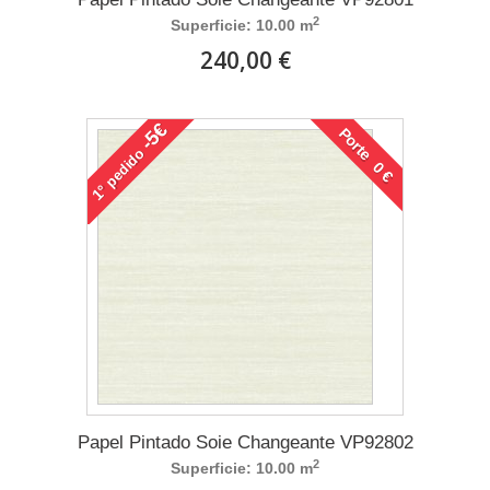
2
Superficie: 10.00 m
240,00 €
-5€
Porte 0 €
pedido
1°
Papel Pintado Soie Changeante VP92802
2
Superficie: 10.00 m