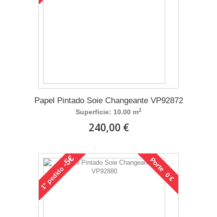
Papel Pintado Soie Changeante VP92872
2
Superficie: 10.00 m
240,00 €
-5€
Porte 0 €
pedido
1°