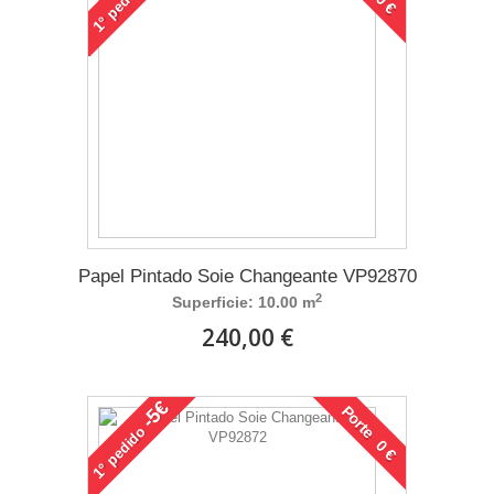
1°
Papel Pintado Soie Changeante VP92870
2
Superficie: 10.00 m
240,00 €
-5€
Porte 0 €
pedido
1°