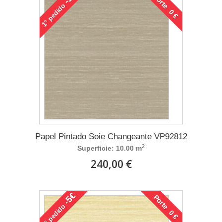
Porte 0 €
pedido
1°
Papel Pintado Soie Changeante VP92812
2
Superficie: 10.00 m
240,00 €
-5€
Porte 0 €
pedido