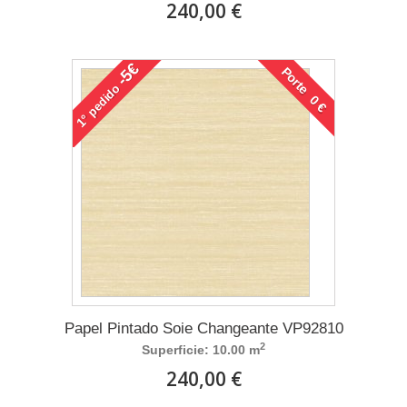
240,00 €
-5€
Porte 0 €
pedido
1°
Papel Pintado Soie Changeante VP92810
2
Superficie: 10.00 m
240,00 €